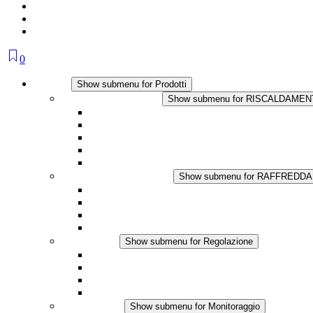
0
Prodotti
Show submenu for Prodotti
RISCALDAMENTO
Show submenu for RISCALDAME
Riscaldatori a Convezione
Termoventilatori
Applicazioni in Corrente Continua
Regolazione Integrata
Touchsafe
RAFFREDDAMENTO
Show submenu for RAFFREDD
Ventilatore con filtro Plus AC
Ventilatore con filtro Plus DC
Ventilatore con filtro
Accessori
Regolazione
Show submenu for Regolazione
Termostati
Igrostati
Higrotermostati
Applicazione DC
Monitoraggio
Show submenu for Monitoraggio