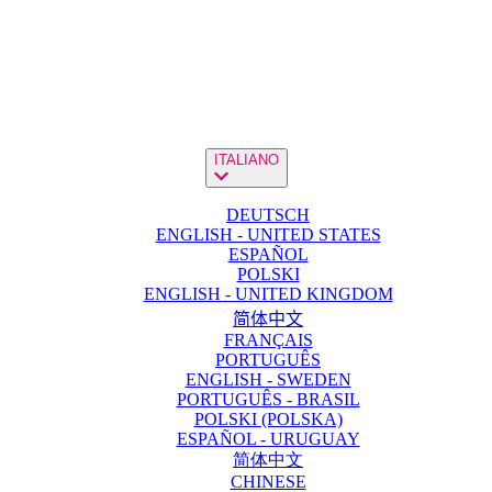
ITALIANO
DEUTSCH
ENGLISH - UNITED STATES
ESPAÑOL
POLSKI
ENGLISH - UNITED KINGDOM
简体中文
FRANÇAIS
PORTUGUÊS
ENGLISH - SWEDEN
PORTUGUÊS - BRASIL
POLSKI (POLSKA)
ESPAÑOL - URUGUAY
简体中文
CHINESE