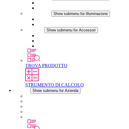
Prodotti IO-Link
Prodotti analogici
Illuminazione
Show submenu for Illuminazione
Lampada LED per quadri elettrici
Applicazioni in DC
Accessori
Show submenu for Accessori
Presa elettrica
Raccordo filettato per la compensazione della pres
Altri accessori
TROVA PRODOTTO
STRUMENTO DI CALCOLO
Azienda
Show submenu for Azienda
Informazioni su STEGO
Responsabilità
Conformita
Storia
STEGO nel mondo