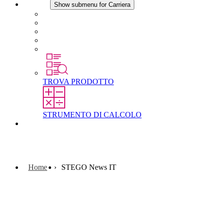
Carriera
Show submenu for Carriera
Carriera in STEGO
Lavorare in STEGO
Laureati e professionisti esperti
Tirocini
Per gli studenti
TROVA PRODOTTO
STRUMENTO DI CALCOLO
Contatti
Home
STEGO News IT