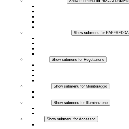
RISCALDAMENTO
Show submenu for RISCALDAME
Riscaldatori a Convezione
Termoventilatori
Applicazioni in Corrente Continua
Regolazione Integrata
Touchsafe
RAFFREDDAMENTO
Show submenu for RAFFREDD
Ventilatore con filtro Plus AC
Ventilatore con filtro Plus DC
Ventilatore con filtro
Accessori
Regolazione
Show submenu for Regolazione
Termostati
Igrostati
Higrotermostati
Applicazione DC
Monitoraggio
Show submenu for Monitoraggio
Prodotti IO-Link
Prodotti analogici
Illuminazione
Show submenu for Illuminazione
Lampada LED per quadri elettrici
Applicazioni in DC
Accessori
Show submenu for Accessori
Presa elettrica