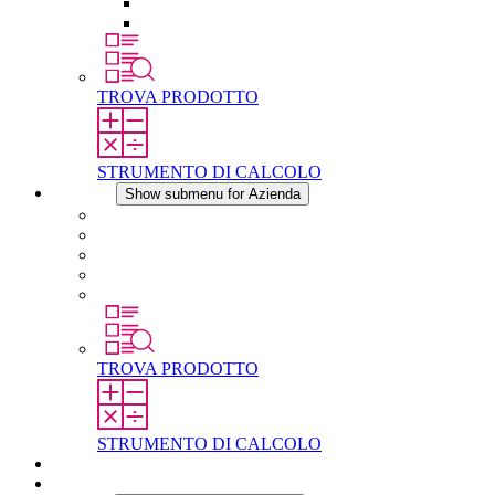
Raccordo filettato per la compensazione della pres
Altri accessori
TROVA PRODOTTO
STRUMENTO DI CALCOLO
Azienda
Show submenu for Azienda
Informazioni su STEGO
Responsabilità
Conformita
Storia
STEGO nel mondo
TROVA PRODOTTO
STRUMENTO DI CALCOLO
Download
Notizie