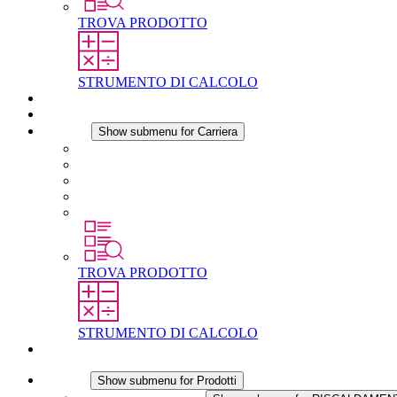
TROVA PRODOTTO
STRUMENTO DI CALCOLO
Download
Notizie
Carriera
Show submenu for Carriera
Carriera in STEGO
Lavorare in STEGO
Laureati e professionisti esperti
Tirocini
Per gli studenti
TROVA PRODOTTO
STRUMENTO DI CALCOLO
Contatti
Prodotti
Show submenu for Prodotti