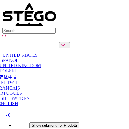
- UNITED STATES
ESPAÑOL
 UNITED KINGDOM
POLSKI
简体中文
DEUTSCH
RANÇAIS
ORTUGUÊS
SH - SWEDEN
ENGLISH
0
Prodotti
Show submenu for Prodotti