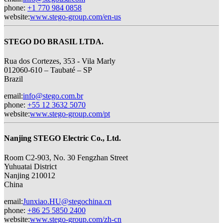
phone
:
+1 770 984 0858
website
:
www.stego-group.com/en-us
STEGO DO BRASIL LTDA.
Rua dos Cortezes, 353 - Vila Marly
012060-610 – Taubaté – SP
Brazil
email
:
info@stego.com.br
phone
:
+55 12 3632 5070
website
:
www.stego-group.com/pt
Nanjing STEGO Electric Co., Ltd.
Room C2-903, No. 30 Fengzhan Street
Yuhuatai District
Nanjing 210012
China
email
:
Junxiao.HU@stegochina.cn
phone
:
+86 25 5850 2400
website
:
www.stego-group.com/zh-cn