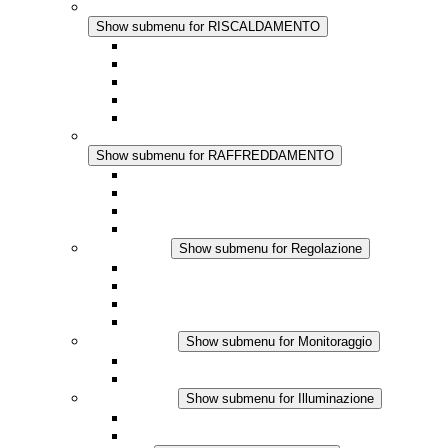
RISCALDAMENTO
Show submenu for RISCALDAMENTO
Riscaldatori a Convezione
Termoventilatori
Applicazioni in Corrente Continua
Regolazione Integrata
Touchsafe
RAFFREDDAMENTO
Show submenu for RAFFREDDAMENTO
Ventilatore con filtro Plus AC
Ventilatore con filtro Plus DC
Ventilatore con filtro
Accessori
Regolazione
Show submenu for Regolazione
Termostati
Igrostati
Higrotermostati
Applicazione DC
Monitoraggio
Show submenu for Monitoraggio
Prodotti IO-Link
Prodotti analogici
Illuminazione
Show submenu for Illuminazione
Lampada LED per quadri elettrici
Applicazioni in DC