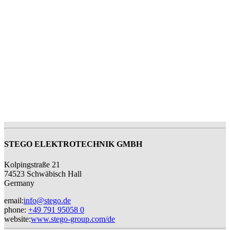
STEGO ELEKTROTECHNIK GMBH
Kolpingstraße 21
74523 Schwäbisch Hall
Germany
email
:
info@stego.de
phone
:
+49 791 95058 0
website
:
www.stego-group.com/de