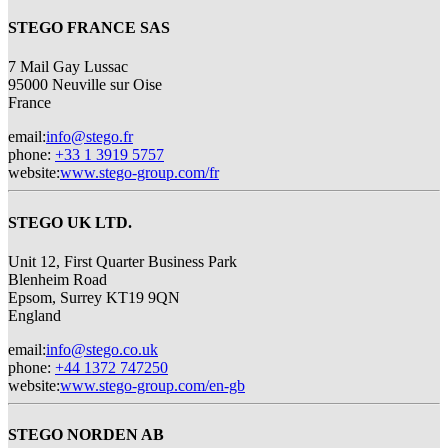
STEGO FRANCE SAS
7 Mail Gay Lussac
95000 Neuville sur Oise
France
email
:
info@stego.fr
phone
:
+33 1 3919 5757
website
:
www.stego-group.com/fr
STEGO UK LTD.
Unit 12, First Quarter Business Park
Blenheim Road
Epsom,
Surrey KT19 9QN
England
email
:
info@stego.co.uk
phone
:
+44 1372 747250
website
:
www.stego-group.com/en-gb
STEGO NORDEN AB