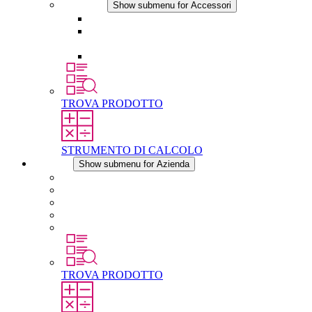
Accessori
Show submenu for Accessori
Presa elettrica
Raccordo filettato per la compensazione della
pressione
Altri accessori
TROVA PRODOTTO
STRUMENTO DI CALCOLO
Azienda
Show submenu for Azienda
Informazioni su STEGO
Responsabilità
Conformita
Storia
STEGO nel mondo
TROVA PRODOTTO