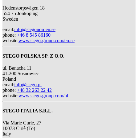
Hedenstorpsvägen 18
554 75 Jönköping
Sweden
email
:
info@stegonorden.se
phone
:
+46 8 545 86160
website
:
www.stego-group.com/en-se
STEGO POLSKA SP. Z O.O.
ul. Banacha 11
41-200 Sosnowiec
Poland
email
:
info@stego.pl
phone
:
+48 32 263 22 42
website
:
www.stego-group.com/pl
STEGO ITALIA S.R.L.
Via Marie Curie, 27
10073 Ciriè (To)
Italy