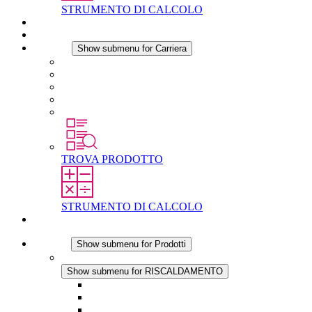
STRUMENTO DI CALCOLO
Download
Notizie
Carriera
Show submenu for Carriera
Carriera in STEGO
Lavorare in STEGO
Laureati e professionisti esperti
Tirocini
Per gli studenti
TROVA PRODOTTO
STRUMENTO DI CALCOLO
Contatti
Prodotti
Show submenu for Prodotti
RISCALDAMENTO
Show submenu for RISCALDAMENTO
Riscaldatori a Convezione
Termoventilatori
Applicazioni in Corrente Continua