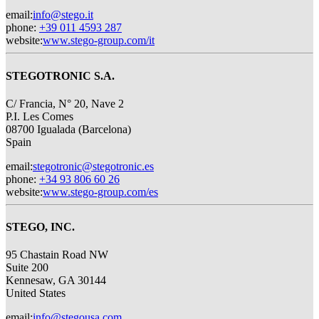
email
:
info@stego.it
phone
:
+39 011 4593 287
website
:
www.stego-group.com/it
STEGOTRONIC S.A.
C/ Francia, N° 20, Nave 2
P.I. Les Comes
08700 Igualada (Barcelona)
Spain
email
:
stegotronic@stegotronic.es
phone
:
+34 93 806 60 26
website
:
www.stego-group.com/es
STEGO, INC.
95 Chastain Road NW
Suite 200
Kennesaw, GA 30144
United States
email
:
info@stegousa.com