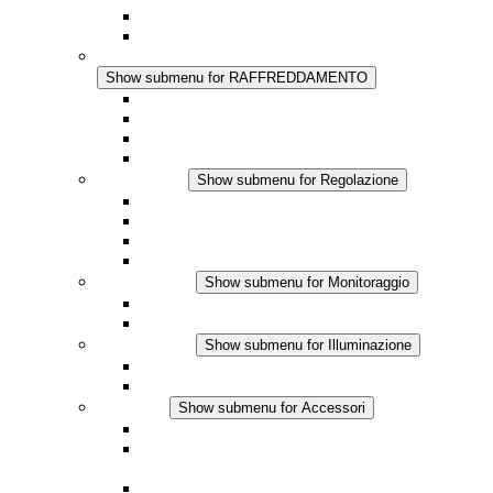
Regolazione Integrata
Touchsafe
RAFFREDDAMENTO
Show submenu for RAFFREDDAMENTO
Ventilatore con filtro Plus AC
Ventilatore con filtro Plus DC
Ventilatore con filtro
Accessori
Regolazione
Show submenu for Regolazione
Termostati
Igrostati
Higrotermostati
Applicazione DC
Monitoraggio
Show submenu for Monitoraggio
Prodotti IO-Link
Prodotti analogici
Illuminazione
Show submenu for Illuminazione
Lampada LED per quadri elettrici
Applicazioni in DC
Accessori
Show submenu for Accessori
Presa elettrica
Raccordo filettato per la compensazione della
pressione
Altri accessori