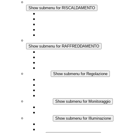
RISCALDAMENTO
Show submenu for RISCALDAMENTO
Riscaldatori a Convezione
Termoventilatori
Applicazioni in Corrente Continua
Regolazione Integrata
Touchsafe
RAFFREDDAMENTO
Show submenu for RAFFREDDAMENTO
Ventilatore con filtro Plus AC
Ventilatore con filtro Plus DC
Ventilatore con filtro
Accessori
Regolazione
Show submenu for Regolazione
Termostati
Igrostati
Higrotermostati
Applicazione DC
Monitoraggio
Show submenu for Monitoraggio
Prodotti IO-Link
Prodotti analogici
Illuminazione
Show submenu for Illuminazione
Lampada LED per quadri elettrici
Applicazioni in DC