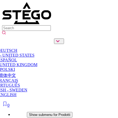
DEUTSCH
- UNITED STATES
ESPAÑOL
 UNITED KINGDOM
POLSKI
简体中文
RANÇAIS
ORTUGUÊS
SH - SWEDEN
ENGLISH
0
Prodotti
Show submenu for Prodotti