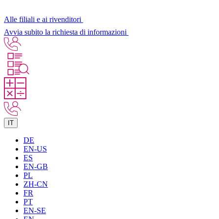
Alle filiali e ai rivenditori
Avvia subito la richiesta di informazioni
IT
DE
EN-US
ES
EN-GB
PL
ZH-CN
FR
PT
EN-SE