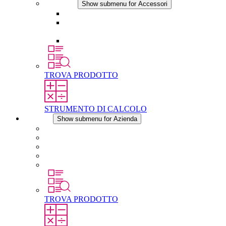
Accessori
Show submenu for Accessori
Presa elettrica
Raccordo filettato per la compensazione della
pressione
Altri accessori
TROVA PRODOTTO
STRUMENTO DI CALCOLO
Azienda
Show submenu for Azienda
Informazioni su STEGO
Responsabilità
Conformita
Storia
STEGO nel mondo
TROVA PRODOTTO