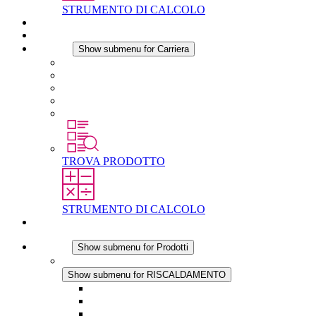
STRUMENTO DI CALCOLO
Download
Notizie
Carriera
Show submenu for Carriera
Carriera in STEGO
Lavorare in STEGO
Laureati e professionisti esperti
Tirocini
Per gli studenti
TROVA PRODOTTO
STRUMENTO DI CALCOLO
Contatti
Prodotti
Show submenu for Prodotti
RISCALDAMENTO
Show submenu for RISCALDAMENTO
Riscaldatori a Convezione
Termoventilatori
Applicazioni in Corrente Continua