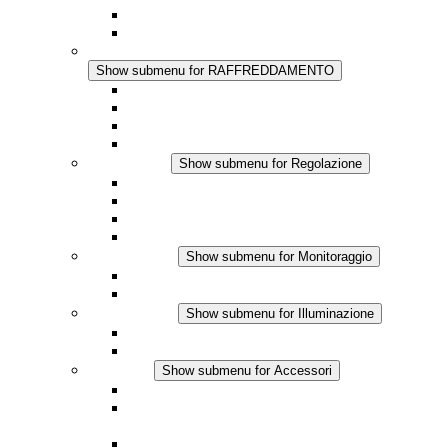
Regolazione Integrata
Touchsafe
RAFFREDDAMENTO
Show submenu for RAFFREDDAMENTO
Ventilatore con filtro Plus AC
Ventilatore con filtro Plus DC
Ventilatore con filtro
Accessori
Regolazione
Show submenu for Regolazione
Termostati
Igrostati
Higrotermostati
Applicazione DC
Monitoraggio
Show submenu for Monitoraggio
Prodotti IO-Link
Prodotti analogici
Illuminazione
Show submenu for Illuminazione
Lampada LED per quadri elettrici
Applicazioni in DC
Accessori
Show submenu for Accessori
Presa elettrica
Raccordo filettato per la compensazione della
pressione
Altri accessori