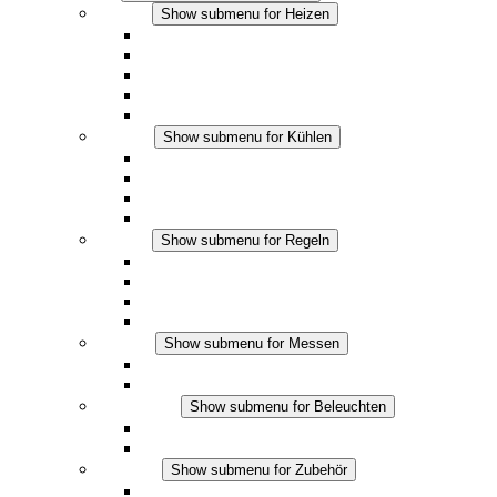
Heizen
Show submenu for Heizen
Konvektions-Heizgeräte
Heizgebläse
DC Anwendungen
Integrierte Regulierung
Touchsafe
Kühlen
Show submenu for Kühlen
Filterlüfter Plus AC
Filterlüfter Plus DC
Filterlüfter
Zubehör
Regeln
Show submenu for Regeln
Thermostate
Hygrostate
Hygrotherme
DC Anwendungen
Messen
Show submenu for Messen
IO-Link Produkte
Analoge Produkte
Beleuchten
Show submenu for Beleuchten
LED Schaltschrankleuchten
DC Anwendungen
Zubehör
Show submenu for Zubehör
Steckdosen