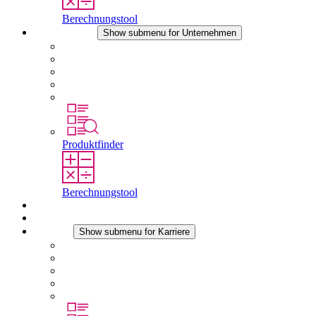
Berechnungstool
Unternehmen
Show submenu for Unternehmen
Über STEGO
Verantwortung
Konformität
Geschichte
Standorte
Produktfinder
Berechnungstool
Downloads
Aktuelles
Karriere
Show submenu for Karriere
Karriere bei STEGO
Arbeiten bei Stego
Berufseinsteiger & Erfahrene
Schüler
Studierende