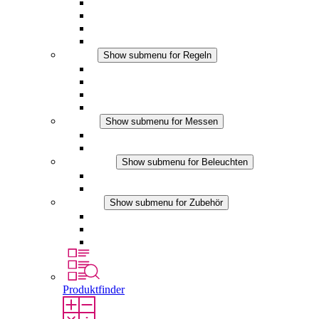
Filterlüfter Plus AC
Filterlüfter Plus DC
Filterlüfter
Zubehör
Regeln
Show submenu for Regeln
Thermostate
Hygrostate
Hygrotherme
DC Anwendungen
Messen
Show submenu for Messen
IO-Link Produkte
Analoge Produkte
Beleuchten
Show submenu for Beleuchten
LED Schaltschrankleuchten
DC Anwendungen
Zubehör
Show submenu for Zubehör
Steckdosen
Druckausgleichselemente
Sonstiges Zubehör
Produktfinder