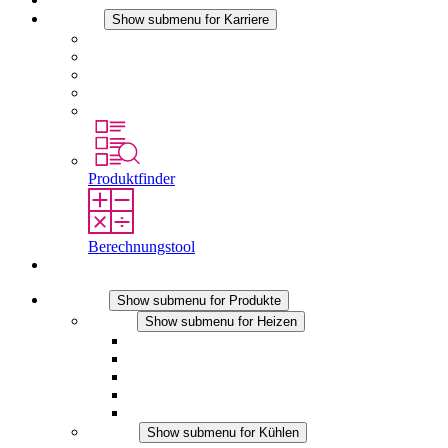
Karriere
Show submenu for Karriere
Karriere bei STEGO
Arbeiten bei Stego
Berufseinsteiger & Erfahrene
Schüler
Studierende
Produktfinder
Berechnungstool
Kontakt
Produkte
Show submenu for Produkte
Heizen
Show submenu for Heizen
Konvektions-Heizgeräte
Heizgebläse
DC Anwendungen
Integrierte Regulierung
Touchsafe
Kühlen
Show submenu for Kühlen