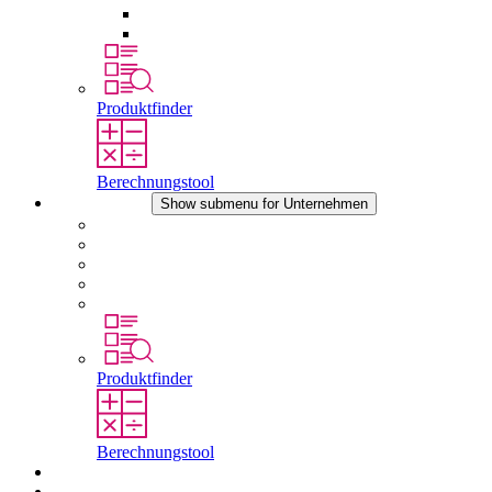
Druckausgleichselemente
Sonstiges Zubehör
Produktfinder
Berechnungstool
Unternehmen
Show submenu for Unternehmen
Über STEGO
Verantwortung
Konformität
Geschichte
Standorte
Produktfinder
Berechnungstool
Downloads
Aktuelles