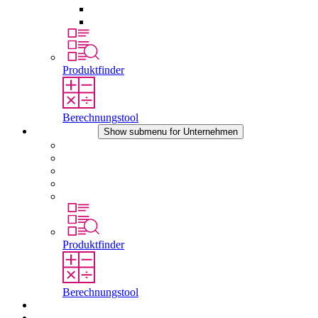
Druckausgleichselemente
Sonstiges Zubehör
Produktfinder
Berechnungstool
Unternehmen
Show submenu for Unternehmen
Über STEGO
Verantwortung
Konformität
Geschichte
Standorte
Produktfinder
Berechnungstool
Downloads
Aktuelles