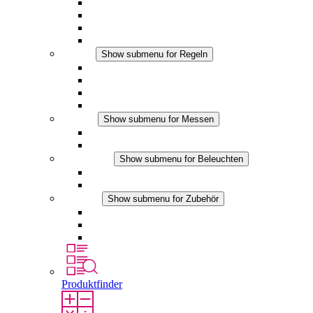
Filterlüfter Plus AC
Filterlüfter Plus DC
Filterlüfter
Zubehör
Regeln
Show submenu for Regeln
Thermostate
Hygrostate
Hygrotherme
DC Anwendungen
Messen
Show submenu for Messen
IO-Link Produkte
Analoge Produkte
Beleuchten
Show submenu for Beleuchten
LED Schaltschrankleuchten
DC Anwendungen
Zubehör
Show submenu for Zubehör
Steckdosen
Druckausgleichselemente
Sonstiges Zubehör
Produktfinder