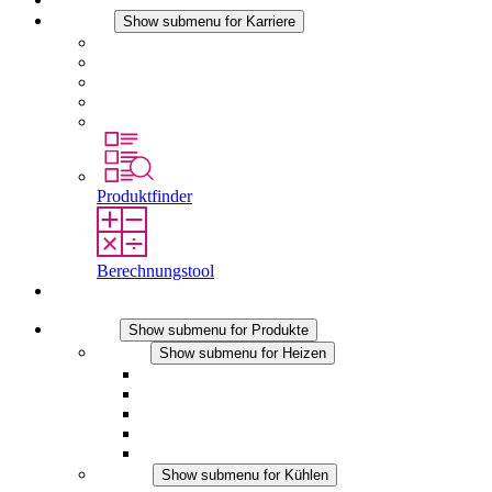
Karriere
Show submenu for Karriere
Karriere bei STEGO
Arbeiten bei Stego
Berufseinsteiger & Erfahrene
Schüler
Studierende
Produktfinder
Berechnungstool
Kontakt
Produkte
Show submenu for Produkte
Heizen
Show submenu for Heizen
Konvektions-Heizgeräte
Heizgebläse
DC Anwendungen
Integrierte Regulierung
Touchsafe
Kühlen
Show submenu for Kühlen