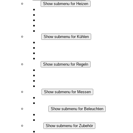
Heizen
Show submenu for Heizen
Konvektions-Heizgeräte
Heizgebläse
DC Anwendungen
Integrierte Regulierung
Touchsafe
Kühlen
Show submenu for Kühlen
Filterlüfter Plus AC
Filterlüfter Plus DC
Filterlüfter
Zubehör
Regeln
Show submenu for Regeln
Thermostate
Hygrostate
Hygrotherme
DC Anwendungen
Messen
Show submenu for Messen
IO-Link Produkte
Analoge Produkte
Beleuchten
Show submenu for Beleuchten
LED Schaltschrankleuchten
DC Anwendungen
Zubehör
Show submenu for Zubehör
Steckdosen