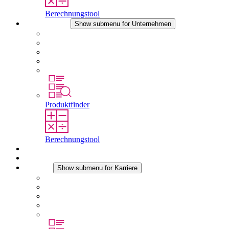
Berechnungstool
Unternehmen
Show submenu for Unternehmen
Über STEGO
Verantwortung
Konformität
Geschichte
Standorte
Produktfinder
Berechnungstool
Downloads
Aktuelles
Karriere
Show submenu for Karriere
Karriere bei STEGO
Arbeiten bei Stego
Berufseinsteiger & Erfahrene
Schüler
Studierende