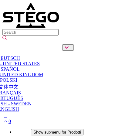
DEUTSCH
- UNITED STATES
ESPAÑOL
 UNITED KINGDOM
POLSKI
简体中文
RANÇAIS
ORTUGUÊS
SH - SWEDEN
ENGLISH
0
Prodotti
Show submenu for Prodotti