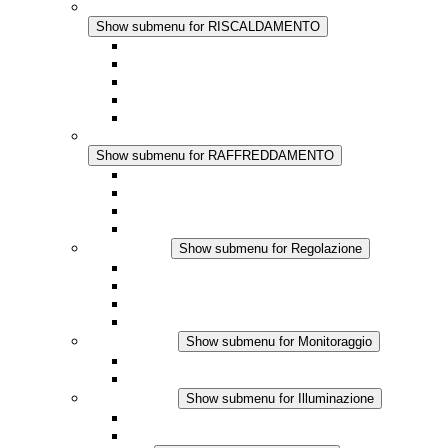
RISCALDAMENTO
Show submenu for RISCALDAMENTO
Riscaldatori a Convezione
Termoventilatori
Applicazioni in Corrente Continua
Regolazione Integrata
Touchsafe
RAFFREDDAMENTO
Show submenu for RAFFREDDAMENTO
Ventilatore con filtro Plus AC
Ventilatore con filtro Plus DC
Ventilatore con filtro
Accessori
Regolazione
Show submenu for Regolazione
Termostati
Igrostati
Higrotermostati
Applicazione DC
Monitoraggio
Show submenu for Monitoraggio
Prodotti IO-Link
Prodotti analogici
Illuminazione
Show submenu for Illuminazione
Lampada LED per quadri elettrici
Applicazioni in DC