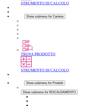
STRUMENTO DI CALCOLO
Download
Notizie
Carriera
Show submenu for Carriera
Carriera in STEGO
Lavorare in STEGO
Laureati e professionisti esperti
Tirocini
Per gli studenti
TROVA PRODOTTO
STRUMENTO DI CALCOLO
Contatti
Prodotti
Show submenu for Prodotti
RISCALDAMENTO
Show submenu for RISCALDAMENTO
Riscaldatori a Convezione
Termoventilatori
Applicazioni in Corrente Continua