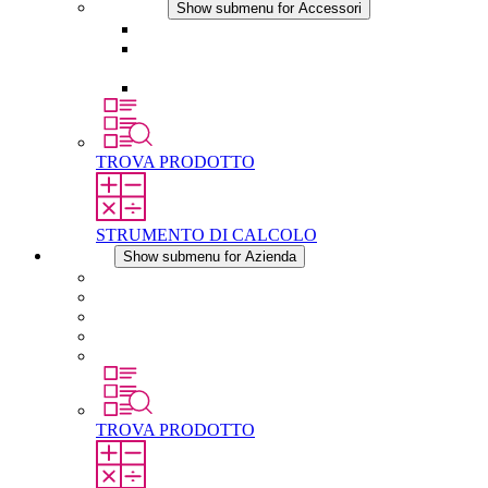
Accessori
Show submenu for Accessori
Presa elettrica
Raccordo filettato per la compensazione della
pressione
Altri accessori
TROVA PRODOTTO
STRUMENTO DI CALCOLO
Azienda
Show submenu for Azienda
Informazioni su STEGO
Responsabilità
Conformita
Storia
STEGO nel mondo
TROVA PRODOTTO