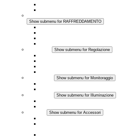
Regolazione Integrata
Touchsafe
RAFFREDDAMENTO
Show submenu for RAFFREDDAMENTO
Ventilatore con filtro Plus AC
Ventilatore con filtro Plus DC
Ventilatore con filtro
Accessori
Regolazione
Show submenu for Regolazione
Termostati
Igrostati
Higrotermostati
Applicazione DC
Monitoraggio
Show submenu for Monitoraggio
Prodotti IO-Link
Prodotti analogici
Illuminazione
Show submenu for Illuminazione
Lampada LED per quadri elettrici
Applicazioni in DC
Accessori
Show submenu for Accessori
Presa elettrica
Raccordo filettato per la compensazione della
pressione
Altri accessori