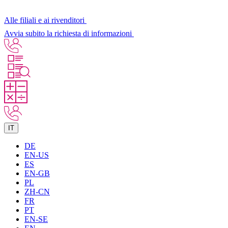
Alle filiali e ai rivenditori
Avvia subito la richiesta di informazioni
IT
DE
EN-US
ES
EN-GB
PL
ZH-CN
FR
PT
EN-SE