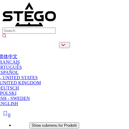
简体中文
RANÇAIS
ORTUGUÊS
ESPAÑOL
- UNITED STATES
 UNITED KINGDOM
DEUTSCH
POLSKI
SH - SWEDEN
ENGLISH
0
Prodotti
Show submenu for Prodotti