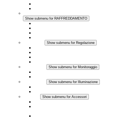
Regolazione Integrata
Touchsafe
RAFFREDDAMENTO
Show submenu for RAFFREDDAMENTO
Ventilatore con filtro Plus AC
Ventilatore con filtro Plus DC
Ventilatore con filtro
Accessori
Regolazione
Show submenu for Regolazione
Termostati
Igrostati
Higrotermostati
Applicazione DC
Monitoraggio
Show submenu for Monitoraggio
Prodotti IO-Link
Prodotti analogici
Illuminazione
Show submenu for Illuminazione
Lampada LED per quadri elettrici
Applicazioni in DC
Accessori
Show submenu for Accessori
Presa elettrica
Raccordo filettato per la compensazione della
pressione
Altri accessori