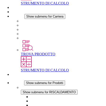
STRUMENTO DI CALCOLO
Download
Notizie
Carriera
Show submenu for Carriera
Carriera in STEGO
Lavorare in STEGO
Laureati e professionisti esperti
Tirocini
Per gli studenti
TROVA PRODOTTO
STRUMENTO DI CALCOLO
Contatti
Prodotti
Show submenu for Prodotti
RISCALDAMENTO
Show submenu for RISCALDAMENTO
Riscaldatori a Convezione
Termoventilatori
Applicazioni in Corrente Continua