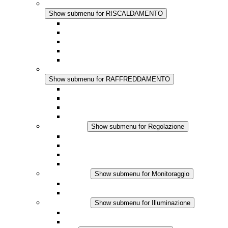
RISCALDAMENTO
Show submenu for RISCALDAMENTO
Riscaldatori a Convezione
Termoventilatori
Applicazioni in Corrente Continua
Regolazione Integrata
Touchsafe
RAFFREDDAMENTO
Show submenu for RAFFREDDAMENTO
Ventilatore con filtro Plus AC
Ventilatore con filtro Plus DC
Ventilatore con filtro
Accessori
Regolazione
Show submenu for Regolazione
Termostati
Igrostati
Higrotermostati
Applicazione DC
Monitoraggio
Show submenu for Monitoraggio
Prodotti IO-Link
Prodotti analogici
Illuminazione
Show submenu for Illuminazione
Lampada LED per quadri elettrici
Applicazioni in DC