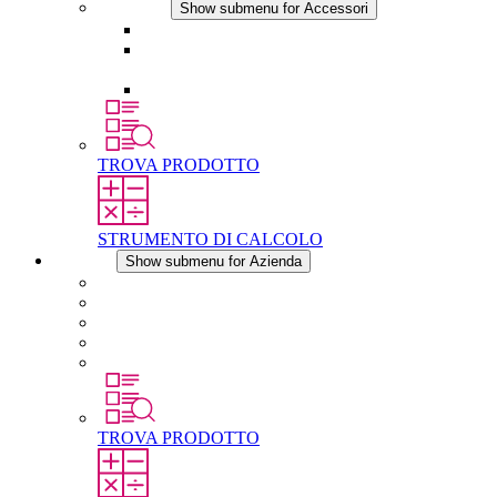
Accessori
Show submenu for Accessori
Presa elettrica
Raccordo filettato per la compensazione della
pressione
Altri accessori
TROVA PRODOTTO
STRUMENTO DI CALCOLO
Azienda
Show submenu for Azienda
Informazioni su STEGO
Responsabilità
Conformita
Storia
STEGO nel mondo
TROVA PRODOTTO