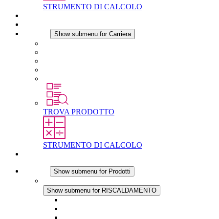
STRUMENTO DI CALCOLO
Download
Notizie
Carriera
Show submenu for Carriera
Carriera in STEGO
Lavorare in STEGO
Laureati e professionisti esperti
Tirocini
Per gli studenti
TROVA PRODOTTO
STRUMENTO DI CALCOLO
Contatti
Prodotti
Show submenu for Prodotti
RISCALDAMENTO
Show submenu for RISCALDAMENTO
Riscaldatori a Convezione
Termoventilatori
Applicazioni in Corrente Continua