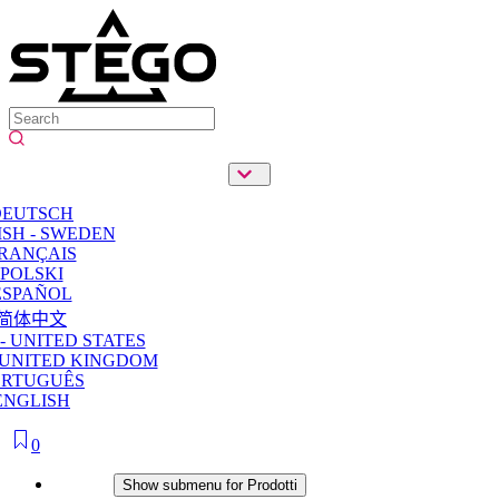
DEUTSCH
SH - SWEDEN
RANÇAIS
POLSKI
ESPAÑOL
简体中文
- UNITED STATES
 UNITED KINGDOM
ORTUGUÊS
ENGLISH
0
Prodotti
Show submenu for Prodotti