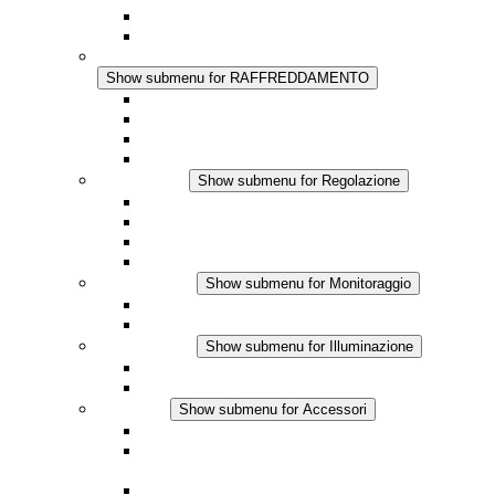
Regolazione Integrata
Touchsafe
RAFFREDDAMENTO
Show submenu for RAFFREDDAMENTO
Ventilatore con filtro Plus AC
Ventilatore con filtro Plus DC
Ventilatore con filtro
Accessori
Regolazione
Show submenu for Regolazione
Termostati
Igrostati
Higrotermostati
Applicazione DC
Monitoraggio
Show submenu for Monitoraggio
Prodotti IO-Link
Prodotti analogici
Illuminazione
Show submenu for Illuminazione
Lampada LED per quadri elettrici
Applicazioni in DC
Accessori
Show submenu for Accessori
Presa elettrica
Raccordo filettato per la compensazione della
pressione
Altri accessori