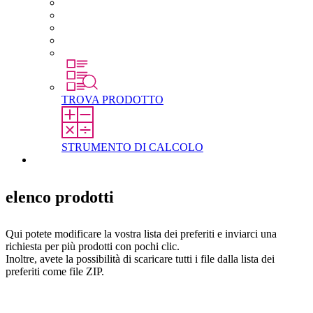
Carriera in STEGO
Lavorare in STEGO
Laureati e professionisti esperti
Tirocini
Per gli studenti
TROVA PRODOTTO
STRUMENTO DI CALCOLO
Contatti
elenco prodotti
Qui potete modificare la vostra lista dei preferiti e inviarci una
richiesta per più prodotti con pochi clic.
Inoltre, avete la possibilità di scaricare tutti i file dalla lista dei
preferiti come file ZIP.