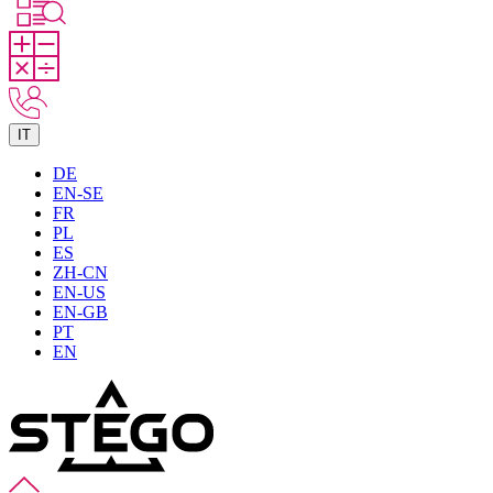
IT
DE
EN-SE
FR
PL
ES
ZH-CN
EN-US
EN-GB
PT
EN