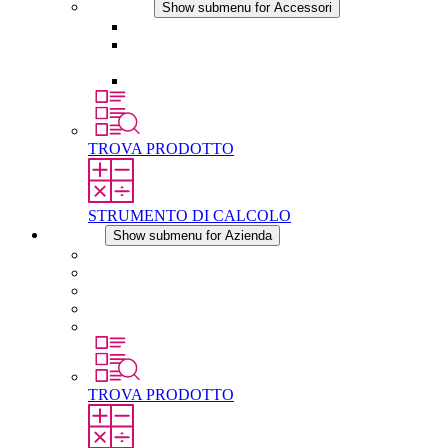
Accessori
Show submenu for Accessori
Presa elettrica
Raccordo filettato per la compensazione della
pressione
Altri accessori
TROVA PRODOTTO
STRUMENTO DI CALCOLO
Azienda
Show submenu for Azienda
Informazioni su STEGO
Responsabilità
Conformita
Storia
STEGO nel mondo
TROVA PRODOTTO