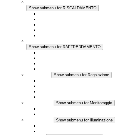
RISCALDAMENTO
Show submenu for RISCALDAMENTO
Riscaldatori a Convezione
Termoventilatori
Applicazioni in Corrente Continua
Regolazione Integrata
Touchsafe
RAFFREDDAMENTO
Show submenu for RAFFREDDAMENTO
Ventilatore con filtro Plus AC
Ventilatore con filtro Plus DC
Ventilatore con filtro
Accessori
Regolazione
Show submenu for Regolazione
Termostati
Igrostati
Higrotermostati
Applicazione DC
Monitoraggio
Show submenu for Monitoraggio
Prodotti IO-Link
Prodotti analogici
Illuminazione
Show submenu for Illuminazione
Lampada LED per quadri elettrici
Applicazioni in DC