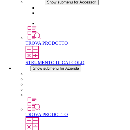
Accessori
Show submenu for Accessori
Presa elettrica
Raccordo filettato per la compensazione della
pressione
Altri accessori
TROVA PRODOTTO
STRUMENTO DI CALCOLO
Azienda
Show submenu for Azienda
Informazioni su STEGO
Responsabilità
Conformita
Storia
STEGO nel mondo
TROVA PRODOTTO