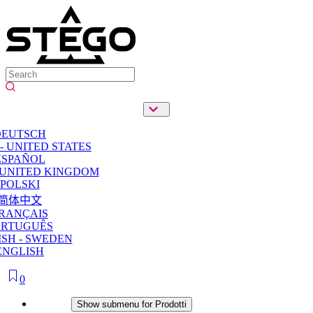
DEUTSCH
- UNITED STATES
ESPAÑOL
 UNITED KINGDOM
POLSKI
简体中文
RANÇAIS
ORTUGUÊS
SH - SWEDEN
ENGLISH
0
Prodotti
Show submenu for Prodotti