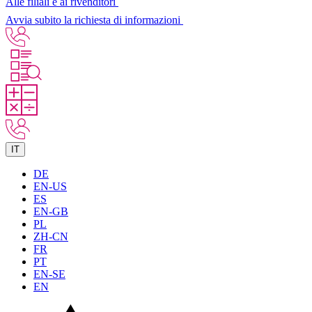
Alle filiali e ai rivenditori
Avvia subito la richiesta di informazioni
IT
DE
EN-US
ES
EN-GB
PL
ZH-CN
FR
PT
EN-SE
EN