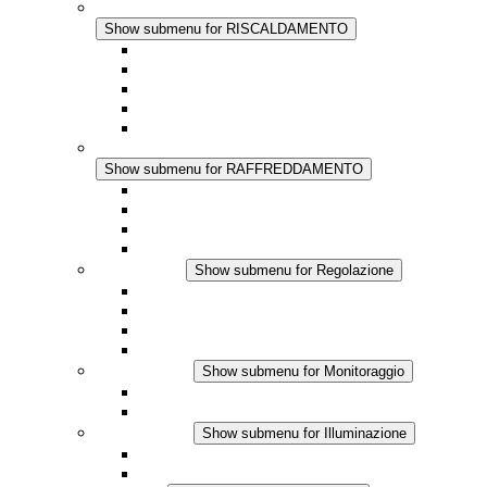
RISCALDAMENTO
Show submenu for RISCALDAMENTO
Riscaldatori a Convezione
Termoventilatori
Applicazioni in Corrente Continua
Regolazione Integrata
Touchsafe
RAFFREDDAMENTO
Show submenu for RAFFREDDAMENTO
Ventilatore con filtro Plus AC
Ventilatore con filtro Plus DC
Ventilatore con filtro
Accessori
Regolazione
Show submenu for Regolazione
Termostati
Igrostati
Higrotermostati
Applicazione DC
Monitoraggio
Show submenu for Monitoraggio
Prodotti IO-Link
Prodotti analogici
Illuminazione
Show submenu for Illuminazione
Lampada LED per quadri elettrici
Applicazioni in DC