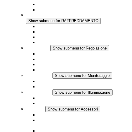
Regolazione Integrata
Touchsafe
RAFFREDDAMENTO
Show submenu for RAFFREDDAMENTO
Ventilatore con filtro Plus AC
Ventilatore con filtro Plus DC
Ventilatore con filtro
Accessori
Regolazione
Show submenu for Regolazione
Termostati
Igrostati
Higrotermostati
Applicazione DC
Monitoraggio
Show submenu for Monitoraggio
Prodotti IO-Link
Prodotti analogici
Illuminazione
Show submenu for Illuminazione
Lampada LED per quadri elettrici
Applicazioni in DC
Accessori
Show submenu for Accessori
Presa elettrica
Raccordo filettato per la compensazione della
pressione
Altri accessori