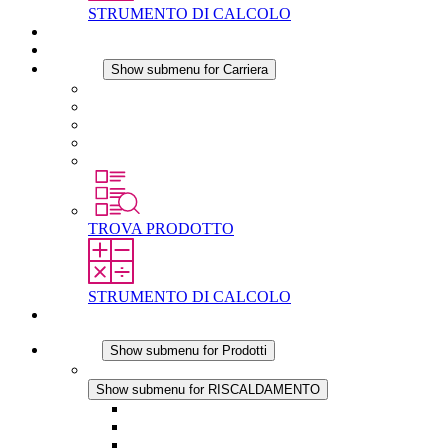
STRUMENTO DI CALCOLO
Download
Notizie
Carriera
Show submenu for Carriera
Carriera in STEGO
Lavorare in STEGO
Laureati e professionisti esperti
Tirocini
Per gli studenti
TROVA PRODOTTO
STRUMENTO DI CALCOLO
Contatti
Prodotti
Show submenu for Prodotti
RISCALDAMENTO
Show submenu for RISCALDAMENTO
Riscaldatori a Convezione
Termoventilatori
Applicazioni in Corrente Continua