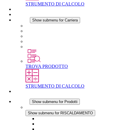
STRUMENTO DI CALCOLO
Download
Notizie
Carriera
Show submenu for Carriera
Carriera in STEGO
Lavorare in STEGO
Laureati e professionisti esperti
Tirocini
Per gli studenti
TROVA PRODOTTO
STRUMENTO DI CALCOLO
Contatti
Prodotti
Show submenu for Prodotti
RISCALDAMENTO
Show submenu for RISCALDAMENTO
Riscaldatori a Convezione
Termoventilatori
Applicazioni in Corrente Continua