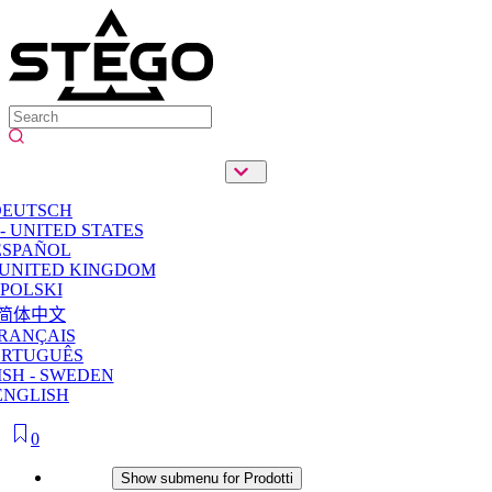
DEUTSCH
- UNITED STATES
ESPAÑOL
 UNITED KINGDOM
POLSKI
简体中文
RANÇAIS
ORTUGUÊS
SH - SWEDEN
ENGLISH
0
Prodotti
Show submenu for Prodotti