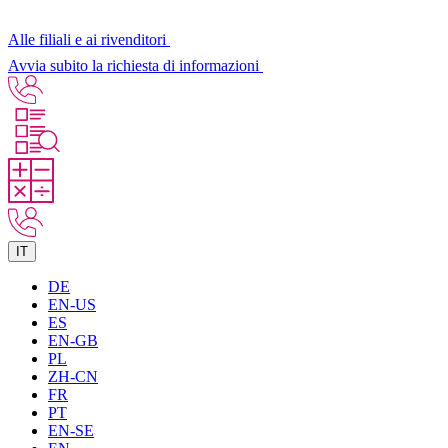
Alle filiali e ai rivenditori
Avvia subito la richiesta di informazioni
IT
DE
EN-US
ES
EN-GB
PL
ZH-CN
FR
PT
EN-SE