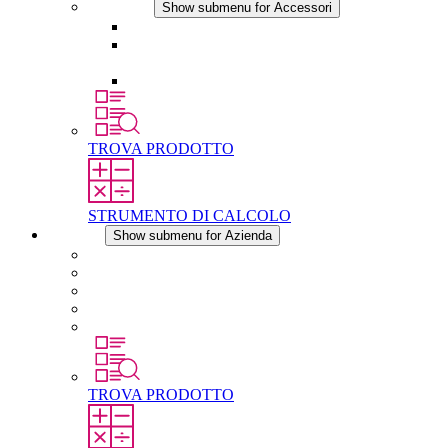
Accessori
Show submenu for Accessori
Presa elettrica
Raccordo filettato per la compensazione della
pressione
Altri accessori
TROVA PRODOTTO
STRUMENTO DI CALCOLO
Azienda
Show submenu for Azienda
Informazioni su STEGO
Responsabilità
Conformita
Storia
STEGO nel mondo
TROVA PRODOTTO