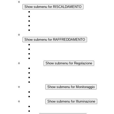
RISCALDAMENTO
Show submenu for RISCALDAMENTO
Riscaldatori a Convezione
Termoventilatori
Applicazioni in Corrente Continua
Regolazione Integrata
Touchsafe
RAFFREDDAMENTO
Show submenu for RAFFREDDAMENTO
Ventilatore con filtro Plus AC
Ventilatore con filtro Plus DC
Ventilatore con filtro
Accessori
Regolazione
Show submenu for Regolazione
Termostati
Igrostati
Higrotermostati
Applicazione DC
Monitoraggio
Show submenu for Monitoraggio
Prodotti IO-Link
Prodotti analogici
Illuminazione
Show submenu for Illuminazione
Lampada LED per quadri elettrici
Applicazioni in DC