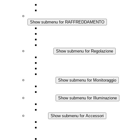
Regolazione Integrata
Touchsafe
RAFFREDDAMENTO
Show submenu for RAFFREDDAMENTO
Ventilatore con filtro Plus AC
Ventilatore con filtro Plus DC
Ventilatore con filtro
Accessori
Regolazione
Show submenu for Regolazione
Termostati
Igrostati
Higrotermostati
Applicazione DC
Monitoraggio
Show submenu for Monitoraggio
Prodotti IO-Link
Prodotti analogici
Illuminazione
Show submenu for Illuminazione
Lampada LED per quadri elettrici
Applicazioni in DC
Accessori
Show submenu for Accessori
Presa elettrica
Raccordo filettato per la compensazione della
pressione
Altri accessori