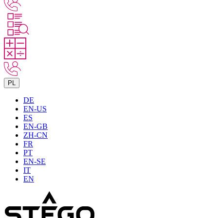
PL
DE
EN-US
ES
EN-GB
ZH-CN
FR
PT
EN-SE
IT
EN