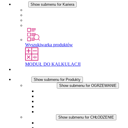
Kariera
Show submenu for Kariera
Kariera w STEGO
Praca w Stego
Uczniowie
Studenci
Wyszukiwarka produktów
MODUŁ DO KALKULACJI
Kontakt
Produkty
Show submenu for Produkty
OGRZEWANIE
Show submenu for OGRZEWANIE
Ogrzewacze konwekcyjne
Dmuchawy grzewcze
Aplikacje DC
Zintegrowany termostat
Touchsafe
CHŁODZENIE
Show submenu for CHŁODZENIE
Wentylator z filtrem plus AC
Wentylator z filtrem plus DC