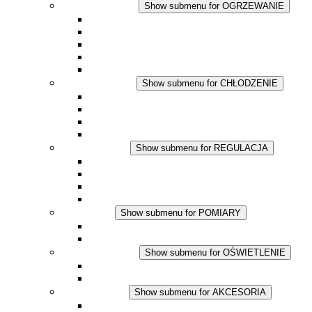
OGRZEWANIE
Show submenu for OGRZEWANIE
Ogrzewacze konwekcyjne
Dmuchawy grzewcze
Aplikacje DC
Zintegrowany termostat
Touchsafe
CHŁODZENIE
Show submenu for CHŁODZENIE
Wentylator z filtrem plus AC
Wentylator z filtrem plus DC
Wentylator z filtrem
Akcesoria
REGULACJA
Show submenu for REGULACJA
Termostaty
Higrostaty
Higrotermostaty
Aplikacje DC
POMIARY
Show submenu for POMIARY
Produkty IO-Link
Podukty analogowe
OŚWIETLENIE
Show submenu for OŚWIETLENIE
Lampy LED do szaf elektrycznych
Aplikacje DC
AKCESORIA
Show submenu for AKCESORIA
Gniazda serwisowe