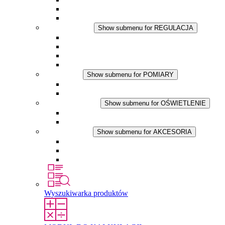
Wentylator z filtrem
Akcesoria
REGULACJA
Show submenu for REGULACJA
Termostaty
Higrostaty
Higrotermostaty
Aplikacje DC
POMIARY
Show submenu for POMIARY
Produkty IO-Link
Podukty analogowe
OŚWIETLENIE
Show submenu for OŚWIETLENIE
Lampy LED do szaf elektrycznych
Aplikacje DC
AKCESORIA
Show submenu for AKCESORIA
Gniazda serwisowe
Wkłady wyrównujące ciśnienie
Inne akcesoria
Wyszukiwarka produktów