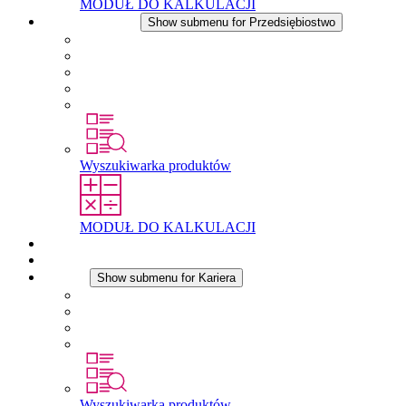
MODUŁ DO KALKULACJI
Przedsiębiostwo
Show submenu for Przedsiębiostwo
O firmie STEGO
Odpowiedzialność
Zgodnosc
Historia
Lokalizacje
Wyszukiwarka produktów
MODUŁ DO KALKULACJI
Dokumenty do pobrania
Aktualności
Kariera
Show submenu for Kariera
Kariera w STEGO
Praca w Stego
Uczniowie
Studenci
Wyszukiwarka produktów