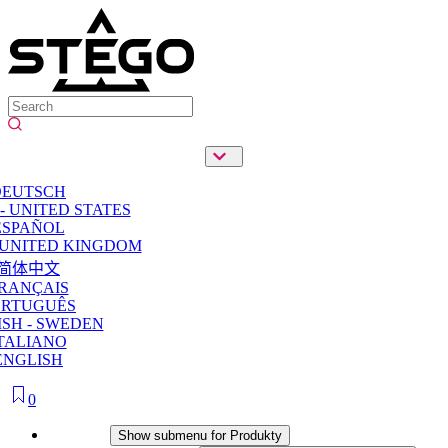
DEUTSCH
- UNITED STATES
ESPAÑOL
 UNITED KINGDOM
简体中文
RANÇAIS
ORTUGUÊS
SH - SWEDEN
TALIANO
ENGLISH
0
Produkty
Show submenu for Produkty