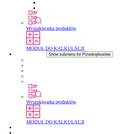
Wkłady wyrównujące ciśnienie
Inne akcesoria
Wyszukiwarka produktów
MODUŁ DO KALKULACJI
Przedsiębiostwo
Show submenu for Przedsiębiostwo
O firmie STEGO
Odpowiedzialność
Zgodnosc
Historia
Lokalizacje
Wyszukiwarka produktów
MODUŁ DO KALKULACJI
Dokumenty do pobrania
Aktualności