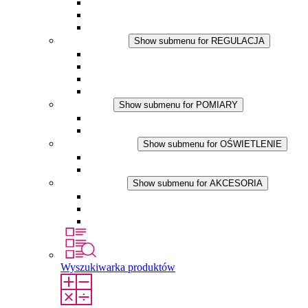
Wentylator z filtrem plus DC
Wentylator z filtrem
Akcesoria
REGULACJA
Show submenu for REGULACJA
Termostaty
Higrostaty
Higrotermostaty
Aplikacje DC
POMIARY
Show submenu for POMIARY
Produkty IO-Link
Podukty analogowe
OŚWIETLENIE
Show submenu for OŚWIETLENIE
Lampy LED do szaf elektrycznych
Aplikacje DC
AKCESORIA
Show submenu for AKCESORIA
Gniazda serwisowe
Wkłady wyrównujące ciśnienie
Inne akcesoria
Wyszukiwarka produktów