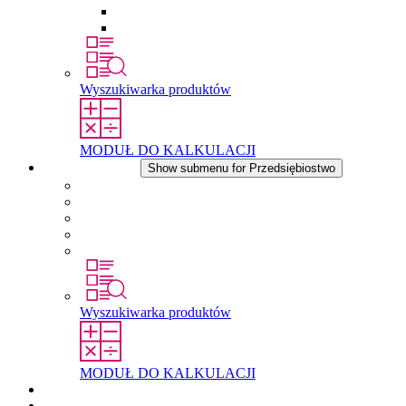
Wkłady wyrównujące ciśnienie
Inne akcesoria
Wyszukiwarka produktów
MODUŁ DO KALKULACJI
Przedsiębiostwo
Show submenu for Przedsiębiostwo
O firmie STEGO
Odpowiedzialność
Zgodnosc
Historia
Lokalizacje
Wyszukiwarka produktów
MODUŁ DO KALKULACJI
Dokumenty do pobrania
Aktualności