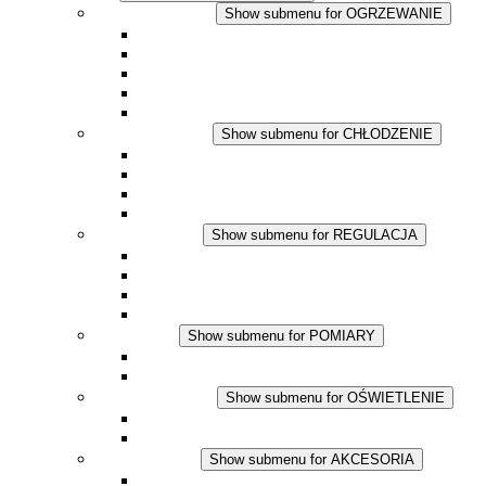
OGRZEWANIE
Show submenu for OGRZEWANIE
Ogrzewacze konwekcyjne
Dmuchawy grzewcze
Aplikacje DC
Zintegrowany termostat
Touchsafe
CHŁODZENIE
Show submenu for CHŁODZENIE
Wentylator z filtrem plus AC
Wentylator z filtrem plus DC
Wentylator z filtrem
Akcesoria
REGULACJA
Show submenu for REGULACJA
Termostaty
Higrostaty
Higrotermostaty
Aplikacje DC
POMIARY
Show submenu for POMIARY
Produkty IO-Link
Podukty analogowe
OŚWIETLENIE
Show submenu for OŚWIETLENIE
Lampy LED do szaf elektrycznych
Aplikacje DC
AKCESORIA
Show submenu for AKCESORIA
Gniazda serwisowe