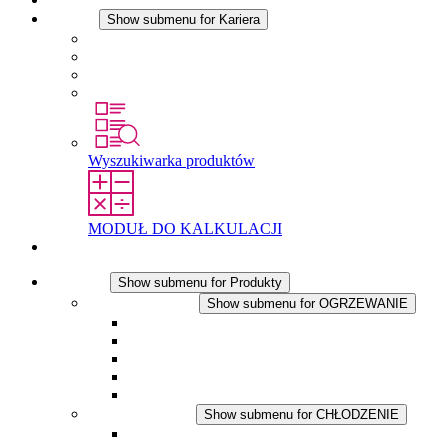
Kariera
Show submenu for Kariera
Kariera w STEGO
Praca w Stego
Uczniowie
Studenci
Wyszukiwarka produktów
MODUŁ DO KALKULACJI
Kontakt
Produkty
Show submenu for Produkty
OGRZEWANIE
Show submenu for OGRZEWANIE
Ogrzewacze konwekcyjne
Dmuchawy grzewcze
Aplikacje DC
Zintegrowany termostat
Touchsafe
CHŁODZENIE
Show submenu for CHŁODZENIE
Wentylator z filtrem plus AC