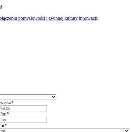
o
łączeniu pomysłowości i zwinnej kultury innowacji.
wisko
*
efon
*
tor
*