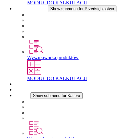
MODUŁ DO KALKULACJI
Przedsiębiostwo
Show submenu for Przedsiębiostwo
O firmie STEGO
Odpowiedzialność
Zgodnosc
Historia
Lokalizacje
Wyszukiwarka produktów
MODUŁ DO KALKULACJI
Dokumenty do pobrania
Aktualności
Kariera
Show submenu for Kariera
Kariera w STEGO
Praca w Stego
Uczniowie
Studenci