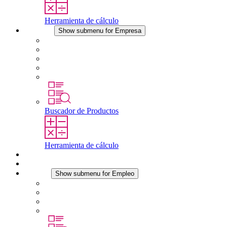
Herramienta de cálculo
Empresa
Show submenu for Empresa
Acerca de STEGO
Responsabilidad
Conformidad
Historia
Localizaciones
Buscador de Productos
Herramienta de cálculo
Descargas
Noticias
Empleo
Show submenu for Empleo
Empleo en STEGO
Trabajar en STEGO
Profesionales con experiencia
Prácticas y tesis final