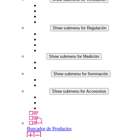
Ventiladores con filtro plus (AC)
Ventiladores con filtro plus (DC)
Ventiladores con filtro
Accesorios
Regulación
Show submenu for Regulación
Termostatos
Higrostatos
Higrotermostatos
Línea DC
Medición
Show submenu for Medición
Productos IO-Link
Productos analógicos
Iluminación
Show submenu for Iluminación
Luminarias LED para envolventes
Línea DC
Accesorios
Show submenu for Accesorios
Tomas de corriente
Dispositivos compensadores de presión
Otros accesorios
Buscador de Productos