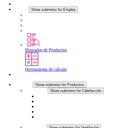
Noticias
Empleo
Show submenu for Empleo
Empleo en STEGO
Trabajar en STEGO
Profesionales con experiencia
Prácticas y tesis final
Buscador de Productos
Herramienta de cálculo
Contacto
Productos
Show submenu for Productos
Calefacción
Show submenu for Calefacción
Resistencias calefactoras por convección
Resistencias calefactoras con ventilación
Línea DC
Termostato o higrostato integrado
Resistencias calefactoras con carcasa segura al
tacto
Ventilación
Show submenu for Ventilación