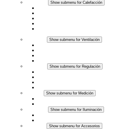
Calefacción
Show submenu for Calefacción
Resistencias calefactoras por convección
Resistencias calefactoras con ventilación
Línea DC
Termostato o higrostato integrado
Resistencias calefactoras con carcasa segura al
tacto
Ventilación
Show submenu for Ventilación
Ventiladores con filtro plus (AC)
Ventiladores con filtro plus (DC)
Ventiladores con filtro
Accesorios
Regulación
Show submenu for Regulación
Termostatos
Higrostatos
Higrotermostatos
Línea DC
Medición
Show submenu for Medición
Productos IO-Link
Productos analógicos
Iluminación
Show submenu for Iluminación
Luminarias LED para envolventes
Línea DC
Accesorios
Show submenu for Accesorios