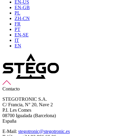
EN-US
EN-GB
PL
ZH-CN
FR
PT
EN-SE
IT
EN
Contacto
STEGOTRONIC S.A.
C/ Francia, N° 20, Nave 2
P.I. Les Comes
08700 Igualada (Barcelona)
España
E-Mail:
stegotronic@stegotronic.es