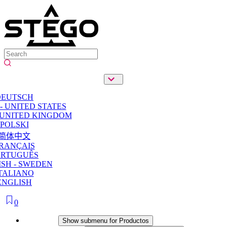
DEUTSCH
- UNITED STATES
 UNITED KINGDOM
POLSKI
简体中文
RANÇAIS
ORTUGUÊS
SH - SWEDEN
TALIANO
ENGLISH
0
Productos
Show submenu for Productos