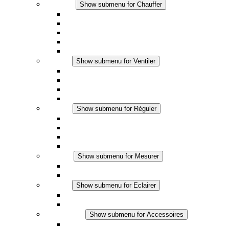
Chauffer
Show submenu for Chauffer
Chauffage par convection
Chauffage par ventilation
Applications DC
Chauffage intégré
Chauffage sécurité tactile
Ventiler
Show submenu for Ventiler
Ventilateur à filtre plus (AC)
Ventilateur à filtre plus (DC)
Ventilateur a filtre
Accessoires
Réguler
Show submenu for Réguler
Thermostats
Hygrostats
Hygrothermostats
Applications DC
Mesurer
Show submenu for Mesurer
Produits IO-Link
Produits analogiques
Eclairer
Show submenu for Eclairer
Eclairage LED
Applications DC
Accessoires
Show submenu for Accessoires
Prise de courant