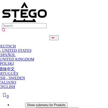
DEUTSCH
- UNITED STATES
ESPAÑOL
 UNITED KINGDOM
POLSKI
简体中文
ORTUGUÊS
SH - SWEDEN
TALIANO
ENGLISH
0
Produits
Show submenu for Produits