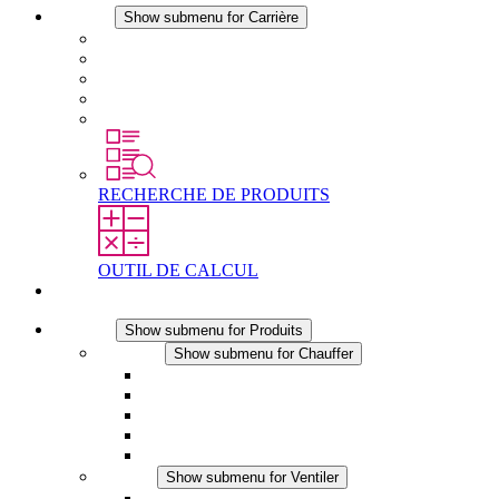
Carrière
Show submenu for Carrière
Carrière chez STEGO
Travailler chez Stego
Débutants & expérimentés
Stages
Étudiants
RECHERCHE DE PRODUITS
OUTIL DE CALCUL
Contact
Produits
Show submenu for Produits
Chauffer
Show submenu for Chauffer
Chauffage par convection
Chauffage par ventilation
Applications DC
Chauffage intégré
Chauffage sécurité tactile
Ventiler
Show submenu for Ventiler
Ventilateur à filtre plus (AC)