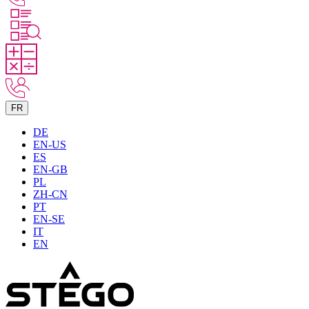
FR
DE
EN-US
ES
EN-GB
PL
ZH-CN
PT
EN-SE
IT
EN