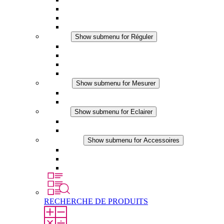
Ventilateur à filtre plus (DC)
Ventilateur a filtre
Accessoires
Réguler
Show submenu for Réguler
Thermostats
Hygrostats
Hygrothermostats
Applications DC
Mesurer
Show submenu for Mesurer
Produits IO-Link
Produits analogiques
Eclairer
Show submenu for Eclairer
Eclairage LED
Applications DC
Accessoires
Show submenu for Accessoires
Prise de courant
Éléments de compensation de pression
Autres accessoires
RECHERCHE DE PRODUITS