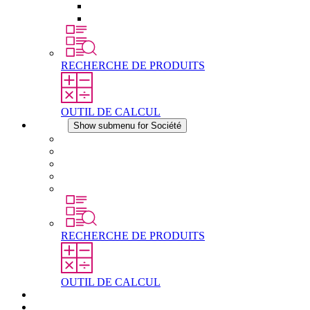
Éléments de compensation de pression
Autres accessoires
RECHERCHE DE PRODUITS
OUTIL DE CALCUL
Société
Show submenu for Société
À propos de STEGO
Responsabilité
Conformité
Histoire
Les sites
RECHERCHE DE PRODUITS
OUTIL DE CALCUL
Téléchargements
Actualités