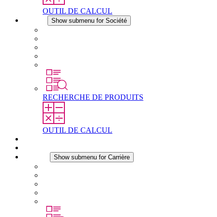
OUTIL DE CALCUL
Société
Show submenu for Société
À propos de STEGO
Responsabilité
Conformité
Histoire
Les sites
RECHERCHE DE PRODUITS
OUTIL DE CALCUL
Téléchargements
Actualités
Carrière
Show submenu for Carrière
Carrière chez STEGO
Travailler chez Stego
Débutants & expérimentés
Stages
Étudiants