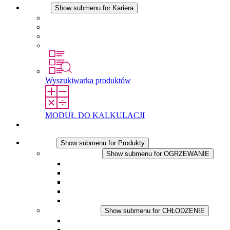
Kariera
Show submenu for Kariera
Kariera w STEGO
Praca w Stego
Uczniowie
Studenci
Wyszukiwarka produktów
MODUŁ DO KALKULACJI
Kontakt
Produkty
Show submenu for Produkty
OGRZEWANIE
Show submenu for OGRZEWANIE
Ogrzewacze konwekcyjne
Dmuchawy grzewcze
Aplikacje DC
Zintegrowany termostat
Touchsafe
CHŁODZENIE
Show submenu for CHŁODZENIE
Wentylator z filtrem plus AC
Wentylator z filtrem plus DC