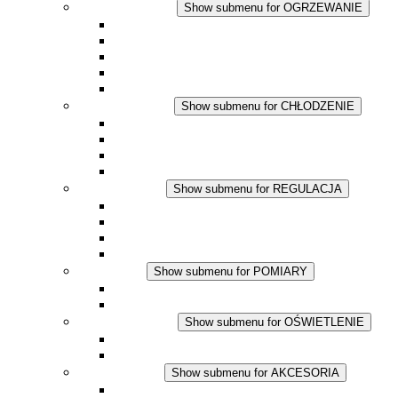
OGRZEWANIE
Show submenu for OGRZEWANIE
Ogrzewacze konwekcyjne
Dmuchawy grzewcze
Aplikacje DC
Zintegrowany termostat
Touchsafe
CHŁODZENIE
Show submenu for CHŁODZENIE
Wentylator z filtrem plus AC
Wentylator z filtrem plus DC
Wentylator z filtrem
Akcesoria
REGULACJA
Show submenu for REGULACJA
Termostaty
Higrostaty
Higrotermostaty
Aplikacje DC
POMIARY
Show submenu for POMIARY
Produkty IO-Link
Podukty analogowe
OŚWIETLENIE
Show submenu for OŚWIETLENIE
Lampy LED do szaf elektrycznych
Aplikacje DC
AKCESORIA
Show submenu for AKCESORIA
Gniazda serwisowe