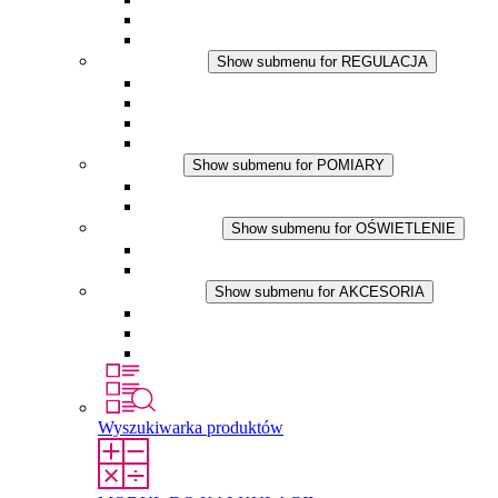
Wentylator z filtrem
Akcesoria
REGULACJA
Show submenu for REGULACJA
Termostaty
Higrostaty
Higrotermostaty
Aplikacje DC
POMIARY
Show submenu for POMIARY
Produkty IO-Link
Podukty analogowe
OŚWIETLENIE
Show submenu for OŚWIETLENIE
Lampy LED do szaf elektrycznych
Aplikacje DC
AKCESORIA
Show submenu for AKCESORIA
Gniazda serwisowe
Wkłady wyrównujące ciśnienie
Inne akcesoria
Wyszukiwarka produktów