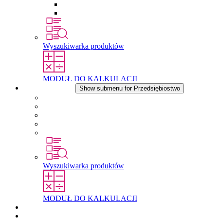
Wkłady wyrównujące ciśnienie
Inne akcesoria
Wyszukiwarka produktów
MODUŁ DO KALKULACJI
Przedsiębiostwo
Show submenu for Przedsiębiostwo
O firmie STEGO
Odpowiedzialność
Zgodnosc
Historia
Lokalizacje
Wyszukiwarka produktów
MODUŁ DO KALKULACJI
Dokumenty do pobrania
Aktualności