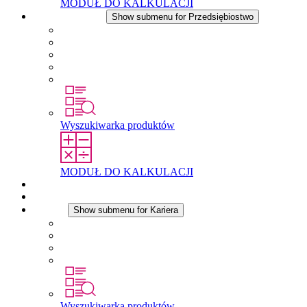
MODUŁ DO KALKULACJI
Przedsiębiostwo
Show submenu for Przedsiębiostwo
O firmie STEGO
Odpowiedzialność
Zgodnosc
Historia
Lokalizacje
Wyszukiwarka produktów
MODUŁ DO KALKULACJI
Dokumenty do pobrania
Aktualności
Kariera
Show submenu for Kariera
Kariera w STEGO
Praca w Stego
Uczniowie
Studenci
Wyszukiwarka produktów