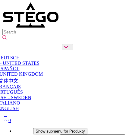
DEUTSCH
- UNITED STATES
ESPAÑOL
 UNITED KINGDOM
简体中文
RANÇAIS
ORTUGUÊS
SH - SWEDEN
TALIANO
ENGLISH
0
Produkty
Show submenu for Produkty