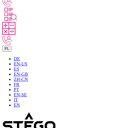
PL
DE
EN-US
ES
EN-GB
ZH-CN
FR
PT
EN-SE
IT
EN