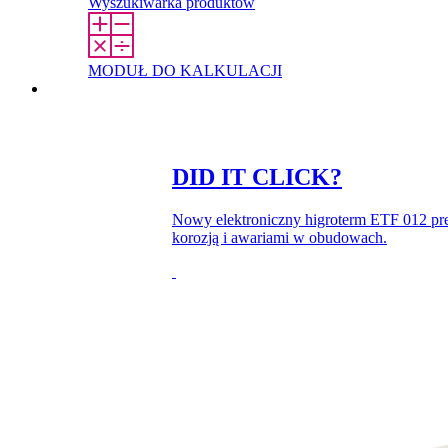
Wyszukiwarka produktów
MODUŁ DO KALKULACJI
Kontakt
DID IT CLICK?
Nowy elektroniczny higroterm ETF 012 prec
korozją i awariami w obudowach.