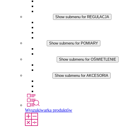
Wentylator z filtrem plus DC
Wentylator z filtrem
Akcesoria
REGULACJA
Show submenu for REGULACJA
Termostaty
Higrostaty
Higrotermostaty
Aplikacje DC
POMIARY
Show submenu for POMIARY
Produkty IO-Link
Podukty analogowe
OŚWIETLENIE
Show submenu for OŚWIETLENIE
Lampy LED do szaf elektrycznych
Aplikacje DC
AKCESORIA
Show submenu for AKCESORIA
Gniazda serwisowe
Wkłady wyrównujące ciśnienie
Inne akcesoria
Wyszukiwarka produktów