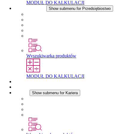
MODUŁ DO KALKULACJI
Przedsiębiostwo
Show submenu for Przedsiębiostwo
O firmie STEGO
Odpowiedzialność
Zgodnosc
Historia
Lokalizacje
Wyszukiwarka produktów
MODUŁ DO KALKULACJI
Dokumenty do pobrania
Aktualności
Kariera
Show submenu for Kariera
Kariera w STEGO
Praca w Stego
Uczniowie
Studenci