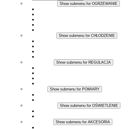
OGRZEWANIE
Show submenu for OGRZEWANIE
Ogrzewacze konwekcyjne
Dmuchawy grzewcze
Aplikacje DC
Zintegrowany termostat
Touchsafe
CHŁODZENIE
Show submenu for CHŁODZENIE
Wentylator z filtrem plus AC
Wentylator z filtrem plus DC
Wentylator z filtrem
Akcesoria
REGULACJA
Show submenu for REGULACJA
Termostaty
Higrostaty
Higrotermostaty
Aplikacje DC
POMIARY
Show submenu for POMIARY
Produkty IO-Link
Podukty analogowe
OŚWIETLENIE
Show submenu for OŚWIETLENIE
Lampy LED do szaf elektrycznych
Aplikacje DC
AKCESORIA
Show submenu for AKCESORIA
Gniazda serwisowe