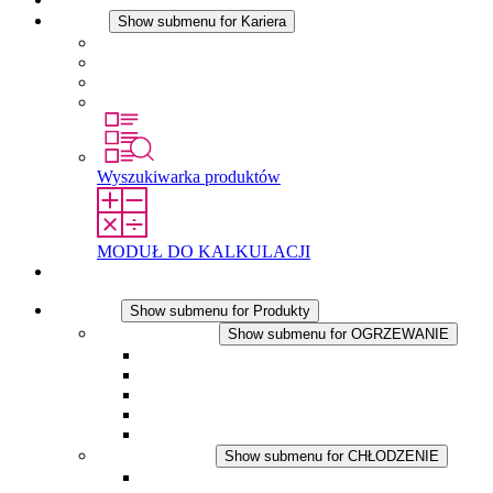
Kariera
Show submenu for Kariera
Kariera w STEGO
Praca w Stego
Uczniowie
Studenci
Wyszukiwarka produktów
MODUŁ DO KALKULACJI
Kontakt
Produkty
Show submenu for Produkty
OGRZEWANIE
Show submenu for OGRZEWANIE
Ogrzewacze konwekcyjne
Dmuchawy grzewcze
Aplikacje DC
Zintegrowany termostat
Touchsafe
CHŁODZENIE
Show submenu for CHŁODZENIE
Wentylator z filtrem plus AC