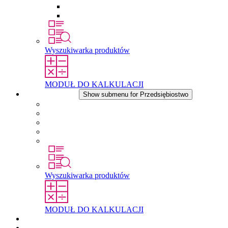
Wkłady wyrównujące ciśnienie
Inne akcesoria
Wyszukiwarka produktów
MODUŁ DO KALKULACJI
Przedsiębiostwo
Show submenu for Przedsiębiostwo
O firmie STEGO
Odpowiedzialność
Zgodnosc
Historia
Lokalizacje
Wyszukiwarka produktów
MODUŁ DO KALKULACJI
Dokumenty do pobrania
Aktualności