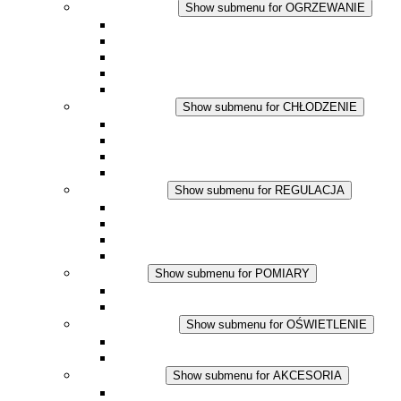
OGRZEWANIE
Show submenu for OGRZEWANIE
Ogrzewacze konwekcyjne
Dmuchawy grzewcze
Aplikacje DC
Zintegrowany termostat
Touchsafe
CHŁODZENIE
Show submenu for CHŁODZENIE
Wentylator z filtrem plus AC
Wentylator z filtrem plus DC
Wentylator z filtrem
Akcesoria
REGULACJA
Show submenu for REGULACJA
Termostaty
Higrostaty
Higrotermostaty
Aplikacje DC
POMIARY
Show submenu for POMIARY
Produkty IO-Link
Podukty analogowe
OŚWIETLENIE
Show submenu for OŚWIETLENIE
Lampy LED do szaf elektrycznych
Aplikacje DC
AKCESORIA
Show submenu for AKCESORIA
Gniazda serwisowe