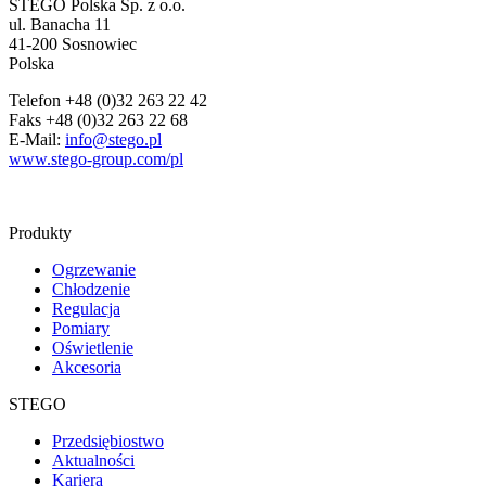
STEGO Polska Sp. z o.o.
ul. Banacha 11
41-200 Sosnowiec
Polska
Telefon +48 (0)32 263 22 42
Faks +48 (0)32 263 22 68
E-Mail:
info@stego.pl
www.stego-group.com/pl
Produkty
Ogrzewanie
Chłodzenie
Regulacja
Pomiary
Oświetlenie
Akcesoria
STEGO
Przedsiębiostwo
Aktualności
Kariera