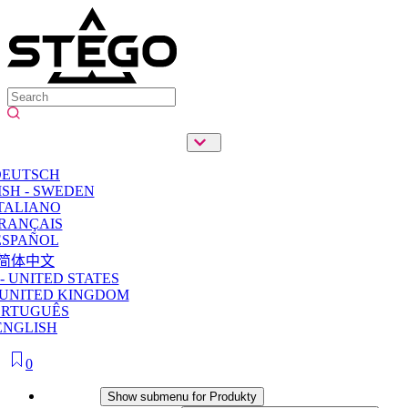
DEUTSCH
SH - SWEDEN
TALIANO
RANÇAIS
ESPAÑOL
简体中文
- UNITED STATES
 UNITED KINGDOM
ORTUGUÊS
ENGLISH
0
Produkty
Show submenu for Produkty