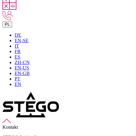
PL
DE
EN-SE
IT
FR
ES
ZH-CN
EN-US
EN-GB
PT
EN
Kontakt