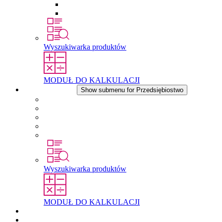
Wkłady wyrównujące ciśnienie
Inne akcesoria
Wyszukiwarka produktów
MODUŁ DO KALKULACJI
Przedsiębiostwo
Show submenu for Przedsiębiostwo
O firmie STEGO
Odpowiedzialność
Zgodnosc
Historia
Lokalizacje
Wyszukiwarka produktów
MODUŁ DO KALKULACJI
Dokumenty do pobrania
Aktualności