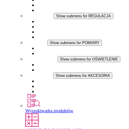
Wentylator z filtrem
Akcesoria
REGULACJA
Show submenu for REGULACJA
Termostaty
Higrostaty
Higrotermostaty
Aplikacje DC
POMIARY
Show submenu for POMIARY
Produkty IO-Link
Podukty analogowe
OŚWIETLENIE
Show submenu for OŚWIETLENIE
Lampy LED do szaf elektrycznych
Aplikacje DC
AKCESORIA
Show submenu for AKCESORIA
Gniazda serwisowe
Wkłady wyrównujące ciśnienie
Inne akcesoria
Wyszukiwarka produktów