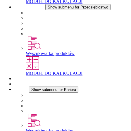
MODUŁ DO KALKULACJI
Przedsiębiostwo
Show submenu for Przedsiębiostwo
O firmie STEGO
Odpowiedzialność
Zgodnosc
Historia
Lokalizacje
Wyszukiwarka produktów
MODUŁ DO KALKULACJI
Dokumenty do pobrania
Aktualności
Kariera
Show submenu for Kariera
Kariera w STEGO
Praca w Stego
Uczniowie
Studenci
Wyszukiwarka produktów