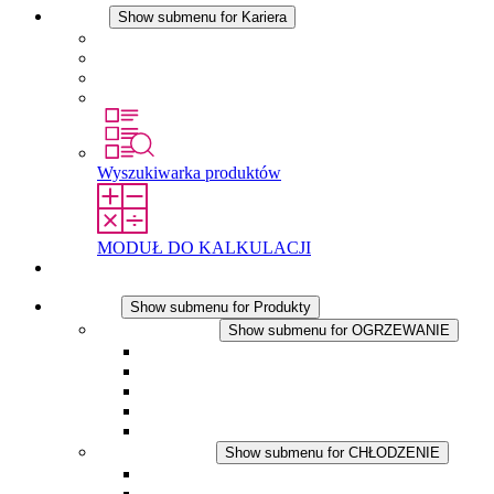
Kariera
Show submenu for Kariera
Kariera w STEGO
Praca w Stego
Uczniowie
Studenci
Wyszukiwarka produktów
MODUŁ DO KALKULACJI
Kontakt
Produkty
Show submenu for Produkty
OGRZEWANIE
Show submenu for OGRZEWANIE
Ogrzewacze konwekcyjne
Dmuchawy grzewcze
Aplikacje DC
Zintegrowany termostat
Touchsafe
CHŁODZENIE
Show submenu for CHŁODZENIE
Wentylator z filtrem plus AC
Wentylator z filtrem plus DC