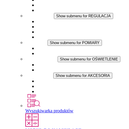
Wentylator z filtrem
Akcesoria
REGULACJA
Show submenu for REGULACJA
Termostaty
Higrostaty
Higrotermostaty
Aplikacje DC
POMIARY
Show submenu for POMIARY
Produkty IO-Link
Podukty analogowe
OŚWIETLENIE
Show submenu for OŚWIETLENIE
Lampy LED do szaf elektrycznych
Aplikacje DC
AKCESORIA
Show submenu for AKCESORIA
Gniazda serwisowe
Wkłady wyrównujące ciśnienie
Inne akcesoria
Wyszukiwarka produktów