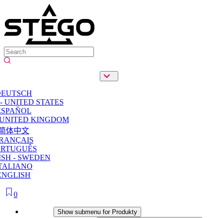
DEUTSCH
- UNITED STATES
ESPAÑOL
 UNITED KINGDOM
简体中文
RANÇAIS
ORTUGUÊS
SH - SWEDEN
TALIANO
ENGLISH
0
Produkty
Show submenu for Produkty