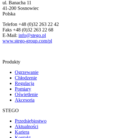
ul. Banacha 11
41-200 Sosnowiec
Polska
Telefon +48 (0)32 263 22 42
Faks +48 (0)32 263 22 68
E-Mail:
info@stego.pl
www.stego-group.com/pl
Produkty
Ogrzewanie
Chłodzenie
Regulacja
Pomiary
Oświetlenie
Akcesoria
STEGO
Przedsiębiostwo
Aktualności
Kariera
Kontakt