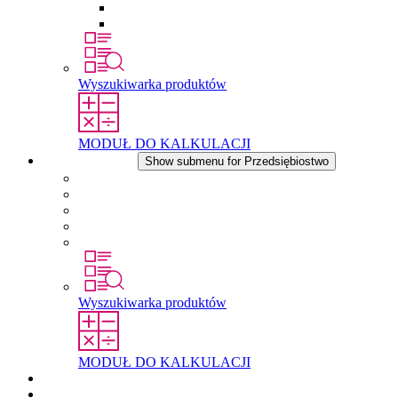
Wkłady wyrównujące ciśnienie
Inne akcesoria
Wyszukiwarka produktów
MODUŁ DO KALKULACJI
Przedsiębiostwo
Show submenu for Przedsiębiostwo
O firmie STEGO
Odpowiedzialność
Zgodnosc
Historia
Lokalizacje
Wyszukiwarka produktów
MODUŁ DO KALKULACJI
Dokumenty do pobrania
Aktualności