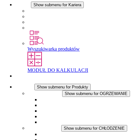
Kariera
Show submenu for Kariera
Kariera w STEGO
Praca w Stego
Uczniowie
Studenci
Wyszukiwarka produktów
MODUŁ DO KALKULACJI
Kontakt
Produkty
Show submenu for Produkty
OGRZEWANIE
Show submenu for OGRZEWANIE
Ogrzewacze konwekcyjne
Dmuchawy grzewcze
Aplikacje DC
Zintegrowany termostat
Touchsafe
CHŁODZENIE
Show submenu for CHŁODZENIE
Wentylator z filtrem plus AC
Wentylator z filtrem plus DC