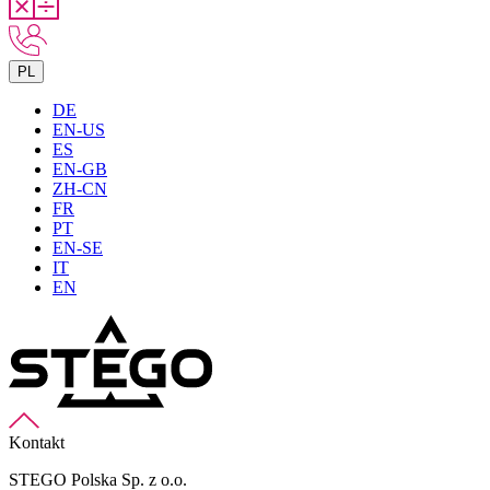
PL
DE
EN-US
ES
EN-GB
ZH-CN
FR
PT
EN-SE
IT
EN
Kontakt
STEGO Polska Sp. z o.o.