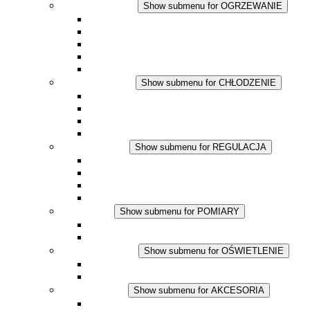
OGRZEWANIE
Show submenu for OGRZEWANIE
Ogrzewacze konwekcyjne
Dmuchawy grzewcze
Aplikacje DC
Zintegrowany termostat
Touchsafe
CHŁODZENIE
Show submenu for CHŁODZENIE
Wentylator z filtrem plus AC
Wentylator z filtrem plus DC
Wentylator z filtrem
Akcesoria
REGULACJA
Show submenu for REGULACJA
Termostaty
Higrostaty
Higrotermostaty
Aplikacje DC
POMIARY
Show submenu for POMIARY
Produkty IO-Link
Podukty analogowe
OŚWIETLENIE
Show submenu for OŚWIETLENIE
Lampy LED do szaf elektrycznych
Aplikacje DC
AKCESORIA
Show submenu for AKCESORIA
Gniazda serwisowe