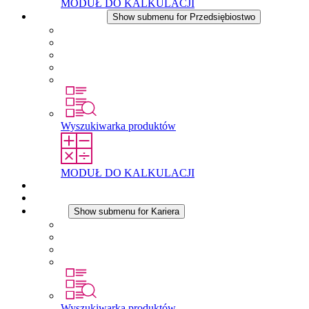
MODUŁ DO KALKULACJI
Przedsiębiostwo
Show submenu for Przedsiębiostwo
O firmie STEGO
Odpowiedzialność
Zgodnosc
Historia
Lokalizacje
Wyszukiwarka produktów
MODUŁ DO KALKULACJI
Dokumenty do pobrania
Aktualności
Kariera
Show submenu for Kariera
Kariera w STEGO
Praca w Stego
Uczniowie
Studenci
Wyszukiwarka produktów