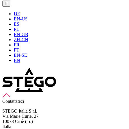
IT
DE
EN-US
ES
PL
EN-GB
ZH-CN
FR
PT
EN-SE
EN
Contattateci
STEGO Italia S.r.l.
Via Marie Curie, 27
10073 Ciriè (To)
Italia