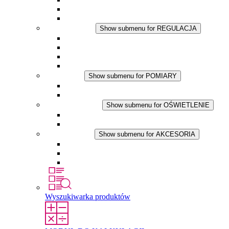
Wentylator z filtrem
Akcesoria
REGULACJA
Show submenu for REGULACJA
Termostaty
Higrostaty
Higrotermostaty
Aplikacje DC
POMIARY
Show submenu for POMIARY
Produkty IO-Link
Podukty analogowe
OŚWIETLENIE
Show submenu for OŚWIETLENIE
Lampy LED do szaf elektrycznych
Aplikacje DC
AKCESORIA
Show submenu for AKCESORIA
Gniazda serwisowe
Wkłady wyrównujące ciśnienie
Inne akcesoria
Wyszukiwarka produktów