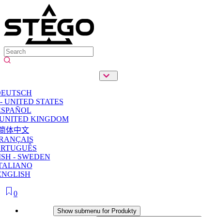
DEUTSCH
- UNITED STATES
ESPAÑOL
 UNITED KINGDOM
简体中文
RANÇAIS
ORTUGUÊS
SH - SWEDEN
TALIANO
ENGLISH
0
Produkty
Show submenu for Produkty