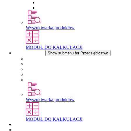
Wkłady wyrównujące ciśnienie
Inne akcesoria
Wyszukiwarka produktów
MODUŁ DO KALKULACJI
Przedsiębiostwo
Show submenu for Przedsiębiostwo
O firmie STEGO
Odpowiedzialność
Zgodnosc
Historia
Lokalizacje
Wyszukiwarka produktów
MODUŁ DO KALKULACJI
Dokumenty do pobrania
Aktualności