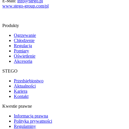
E-Mail:
info@stego.pl
www.stego-group.com/pl
Produkty
Ogrzewanie
Chłodzenie
Regulacja
Pomiary
Oświetlenie
Akcesoria
STEGO
Przedsiębiostwo
Aktualności
Kariera
Kontakt
Kwestie prawne
Informacja prawna
Polityka prywatności
Regulaminy