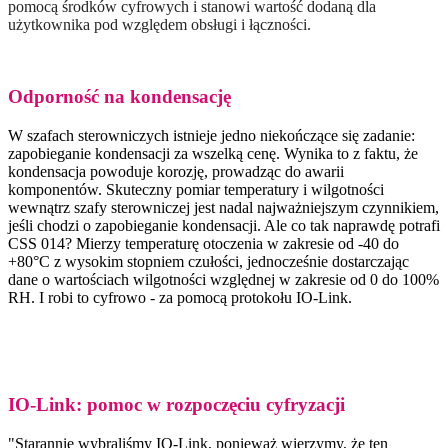
pomocą środków cyfrowych i stanowi wartość dodaną dla
użytkownika pod względem obsługi i łączności.
Odporność na kondensację
W szafach sterowniczych istnieje jedno niekończące się zadanie:
zapobieganie kondensacji za wszelką cenę. Wynika to z faktu, że
kondensacja powoduje korozję, prowadząc do awarii
komponentów. Skuteczny pomiar temperatury i wilgotności
wewnątrz szafy sterowniczej jest nadal najważniejszym czynnikiem,
jeśli chodzi o zapobieganie kondensacji. Ale co tak naprawdę potrafi
CSS 014? Mierzy temperaturę otoczenia w zakresie od -40 do
+80°C z wysokim stopniem czułości, jednocześnie dostarczając
dane o wartościach wilgotności względnej w zakresie od 0 do 100%
RH. I robi to cyfrowo - za pomocą protokołu IO-Link.
IO-Link: pomoc w rozpoczęciu cyfryzacji
"Starannie wybraliśmy IO-Link, ponieważ wierzymy, że ten