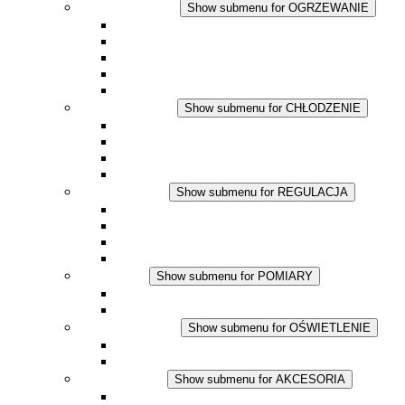
OGRZEWANIE
Show submenu for OGRZEWANIE
Ogrzewacze konwekcyjne
Dmuchawy grzewcze
Aplikacje DC
Zintegrowany termostat
Touchsafe
CHŁODZENIE
Show submenu for CHŁODZENIE
Wentylator z filtrem plus AC
Wentylator z filtrem plus DC
Wentylator z filtrem
Akcesoria
REGULACJA
Show submenu for REGULACJA
Termostaty
Higrostaty
Higrotermostaty
Aplikacje DC
POMIARY
Show submenu for POMIARY
Produkty IO-Link
Podukty analogowe
OŚWIETLENIE
Show submenu for OŚWIETLENIE
Lampy LED do szaf elektrycznych
Aplikacje DC
AKCESORIA
Show submenu for AKCESORIA
Gniazda serwisowe