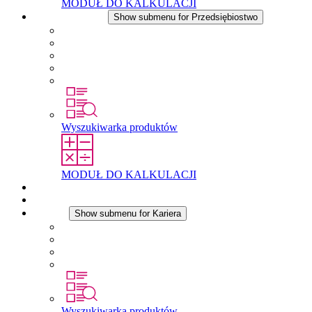
MODUŁ DO KALKULACJI
Przedsiębiostwo
Show submenu for Przedsiębiostwo
O firmie STEGO
Odpowiedzialność
Zgodnosc
Historia
Lokalizacje
Wyszukiwarka produktów
MODUŁ DO KALKULACJI
Dokumenty do pobrania
Aktualności
Kariera
Show submenu for Kariera
Kariera w STEGO
Praca w Stego
Uczniowie
Studenci
Wyszukiwarka produktów