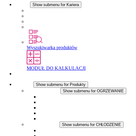
Kariera
Show submenu for Kariera
Kariera w STEGO
Praca w Stego
Uczniowie
Studenci
Wyszukiwarka produktów
MODUŁ DO KALKULACJI
Kontakt
Produkty
Show submenu for Produkty
OGRZEWANIE
Show submenu for OGRZEWANIE
Ogrzewacze konwekcyjne
Dmuchawy grzewcze
Aplikacje DC
Zintegrowany termostat
Touchsafe
CHŁODZENIE
Show submenu for CHŁODZENIE
Wentylator z filtrem plus AC
Wentylator z filtrem plus DC