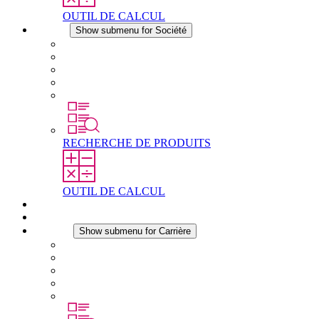
OUTIL DE CALCUL
Société
Show submenu for Société
À propos de STEGO
Responsabilité
Conformité
Histoire
Les sites
RECHERCHE DE PRODUITS
OUTIL DE CALCUL
Téléchargements
Actualités
Carrière
Show submenu for Carrière
Carrière chez STEGO
Travailler chez Stego
Débutants & expérimentés
Stages
Étudiants