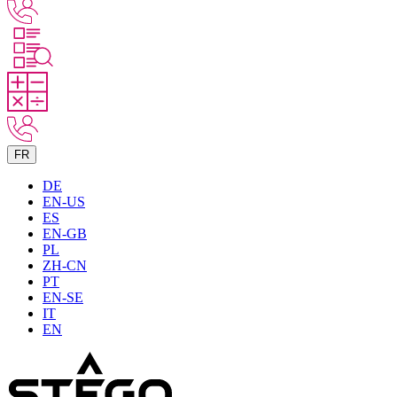
FR
DE
EN-US
ES
EN-GB
PL
ZH-CN
PT
EN-SE
IT
EN