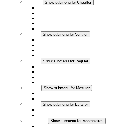
Chauffer
Show submenu for Chauffer
Chauffage par convection
Chauffage par ventilation
Applications DC
Chauffage intégré
Chauffage sécurité tactile
Ventiler
Show submenu for Ventiler
Ventilateur à filtre plus (AC)
Ventilateur à filtre plus (DC)
Ventilateur a filtre
Accessoires
Réguler
Show submenu for Réguler
Thermostats
Hygrostats
Hygrothermostats
Applications DC
Mesurer
Show submenu for Mesurer
Produits IO-Link
Produits analogiques
Eclairer
Show submenu for Eclairer
Eclairage LED
Applications DC
Accessoires
Show submenu for Accessoires
Prise de courant