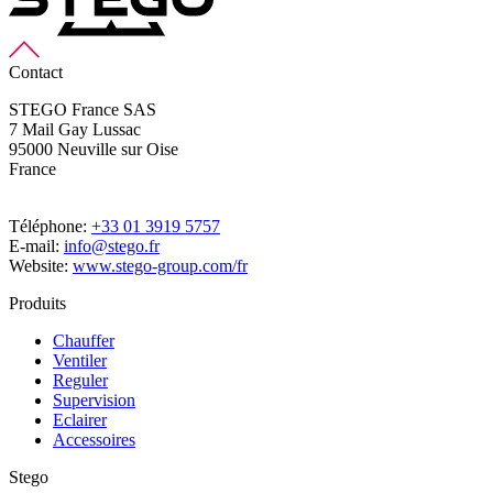
Contact
STEGO France SAS
7 Mail Gay Lussac
95000 Neuville sur Oise
France
Téléphone:
+33 01 3919 5757
E-mail:
info@stego.fr
Website:
www.stego-group.com/fr
Produits
Chauffer
Ventiler
Reguler
Supervision
Eclairer
Accessoires
Stego