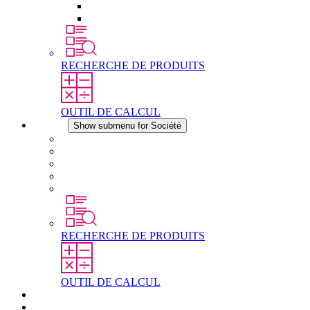
Éléments de compensation de pression
Autres accessoires
RECHERCHE DE PRODUITS
OUTIL DE CALCUL
Société
Show submenu for Société
À propos de STEGO
Responsabilité
Conformité
Histoire
Les sites
RECHERCHE DE PRODUITS
OUTIL DE CALCUL
Téléchargements
Actualités