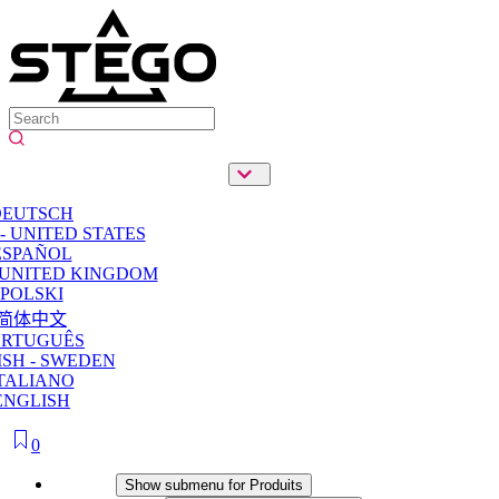
DEUTSCH
- UNITED STATES
ESPAÑOL
 UNITED KINGDOM
POLSKI
简体中文
ORTUGUÊS
SH - SWEDEN
TALIANO
ENGLISH
0
Produits
Show submenu for Produits