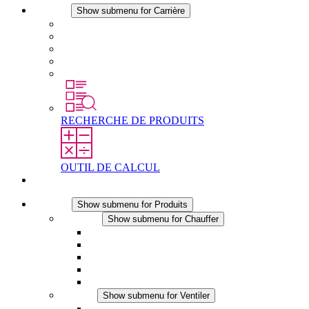
Carrière
Show submenu for Carrière
Carrière chez STEGO
Travailler chez Stego
Débutants & expérimentés
Stages
Étudiants
RECHERCHE DE PRODUITS
OUTIL DE CALCUL
Contact
Produits
Show submenu for Produits
Chauffer
Show submenu for Chauffer
Chauffage par convection
Chauffage par ventilation
Applications DC
Chauffage intégré
Chauffage sécurité tactile
Ventiler
Show submenu for Ventiler
Ventilateur à filtre plus (AC)