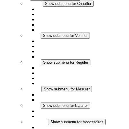
Chauffer
Show submenu for Chauffer
Chauffage par convection
Chauffage par ventilation
Applications DC
Chauffage intégré
Chauffage sécurité tactile
Ventiler
Show submenu for Ventiler
Ventilateur à filtre plus (AC)
Ventilateur à filtre plus (DC)
Ventilateur a filtre
Accessoires
Réguler
Show submenu for Réguler
Thermostats
Hygrostats
Hygrothermostats
Applications DC
Mesurer
Show submenu for Mesurer
Produits IO-Link
Produits analogiques
Eclairer
Show submenu for Eclairer
Eclairage LED
Applications DC
Accessoires
Show submenu for Accessoires
Prise de courant