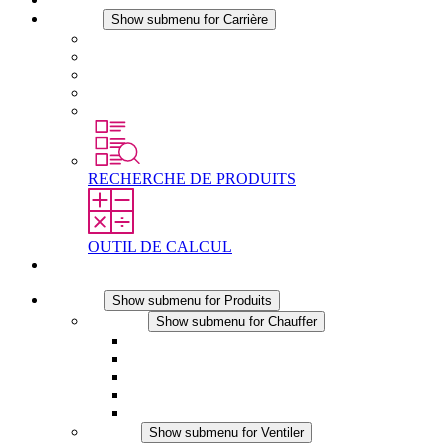
Carrière
Show submenu for Carrière
Carrière chez STEGO
Travailler chez Stego
Débutants & expérimentés
Stages
Étudiants
RECHERCHE DE PRODUITS
OUTIL DE CALCUL
Contact
Produits
Show submenu for Produits
Chauffer
Show submenu for Chauffer
Chauffage par convection
Chauffage par ventilation
Applications DC
Chauffage intégré
Chauffage sécurité tactile
Ventiler
Show submenu for Ventiler