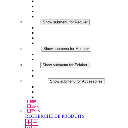
Ventilateur à filtre plus (AC)
Ventilateur à filtre plus (DC)
Ventilateur a filtre
Accessoires
Réguler
Show submenu for Réguler
Thermostats
Hygrostats
Hygrothermostats
Applications DC
Mesurer
Show submenu for Mesurer
Produits IO-Link
Produits analogiques
Eclairer
Show submenu for Eclairer
Eclairage LED
Applications DC
Accessoires
Show submenu for Accessoires
Prise de courant
Éléments de compensation de pression
Autres accessoires
RECHERCHE DE PRODUITS