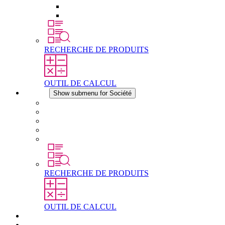
Éléments de compensation de pression
Autres accessoires
RECHERCHE DE PRODUITS
OUTIL DE CALCUL
Société
Show submenu for Société
À propos de STEGO
Responsabilité
Conformité
Histoire
Les sites
RECHERCHE DE PRODUITS
OUTIL DE CALCUL
Téléchargements
Actualités