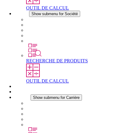
OUTIL DE CALCUL
Société
Show submenu for Société
À propos de STEGO
Responsabilité
Conformité
Histoire
Les sites
RECHERCHE DE PRODUITS
OUTIL DE CALCUL
Téléchargements
Actualités
Carrière
Show submenu for Carrière
Carrière chez STEGO
Travailler chez Stego
Débutants & expérimentés
Stages
Étudiants