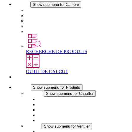
Carrière
Show submenu for Carrière
Carrière chez STEGO
Travailler chez Stego
Débutants & expérimentés
Stages
Étudiants
RECHERCHE DE PRODUITS
OUTIL DE CALCUL
Contact
Produits
Show submenu for Produits
Chauffer
Show submenu for Chauffer
Chauffage par convection
Chauffage par ventilation
Applications DC
Chauffage intégré
Chauffage sécurité tactile
Ventiler
Show submenu for Ventiler
Ventilateur à filtre plus (AC)