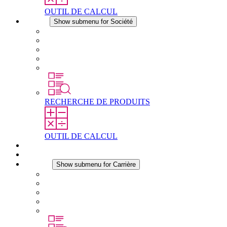
OUTIL DE CALCUL
Société
Show submenu for Société
À propos de STEGO
Responsabilité
Conformité
Histoire
Les sites
RECHERCHE DE PRODUITS
OUTIL DE CALCUL
Téléchargements
Actualités
Carrière
Show submenu for Carrière
Carrière chez STEGO
Travailler chez Stego
Débutants & expérimentés
Stages
Étudiants