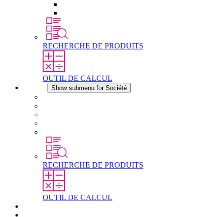
Éléments de compensation de pression
Autres accessoires
RECHERCHE DE PRODUITS
OUTIL DE CALCUL
Société
Show submenu for Société
À propos de STEGO
Responsabilité
Conformité
Histoire
Les sites
RECHERCHE DE PRODUITS
OUTIL DE CALCUL
Téléchargements
Actualités