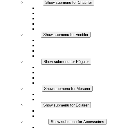
Chauffer
Show submenu for Chauffer
Chauffage par convection
Chauffage par ventilation
Applications DC
Chauffage intégré
Chauffage sécurité tactile
Ventiler
Show submenu for Ventiler
Ventilateur à filtre plus (AC)
Ventilateur à filtre plus (DC)
Ventilateur a filtre
Accessoires
Réguler
Show submenu for Réguler
Thermostats
Hygrostats
Hygrothermostats
Applications DC
Mesurer
Show submenu for Mesurer
Produits IO-Link
Produits analogiques
Eclairer
Show submenu for Eclairer
Eclairage LED
Applications DC
Accessoires
Show submenu for Accessoires
Prise de courant