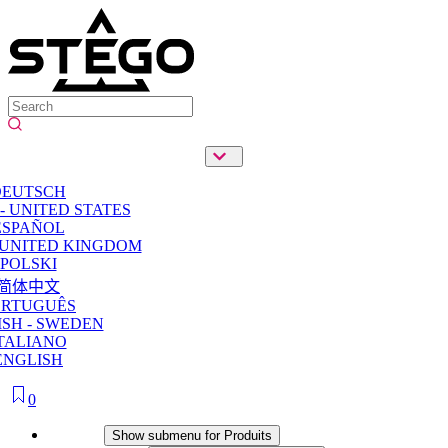
DEUTSCH
- UNITED STATES
ESPAÑOL
 UNITED KINGDOM
POLSKI
简体中文
ORTUGUÊS
SH - SWEDEN
TALIANO
ENGLISH
0
Produits
Show submenu for Produits