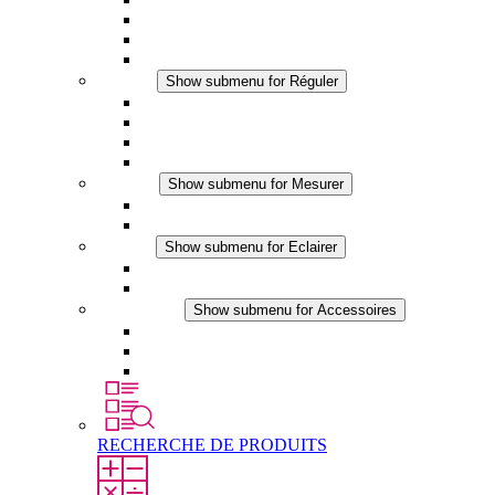
Ventilateur à filtre plus (DC)
Ventilateur a filtre
Accessoires
Réguler
Show submenu for Réguler
Thermostats
Hygrostats
Hygrothermostats
Applications DC
Mesurer
Show submenu for Mesurer
Produits IO-Link
Produits analogiques
Eclairer
Show submenu for Eclairer
Eclairage LED
Applications DC
Accessoires
Show submenu for Accessoires
Prise de courant
Éléments de compensation de pression
Autres accessoires
RECHERCHE DE PRODUITS