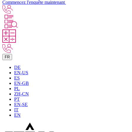
Commencez l'enquête maintenant
FR
DE
EN-US
ES
EN-GB
PL
ZH-CN
PT
EN-SE
IT
EN