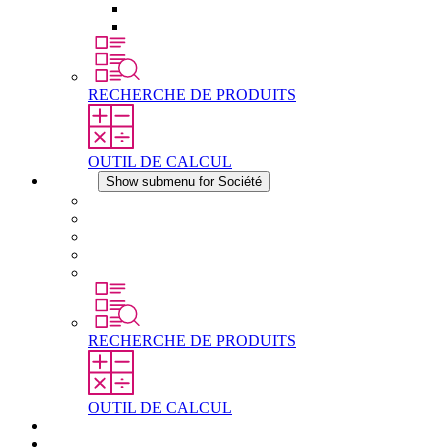
Éléments de compensation de pression
Autres accessoires
RECHERCHE DE PRODUITS
OUTIL DE CALCUL
Société
Show submenu for Société
À propos de STEGO
Responsabilité
Conformité
Histoire
Les sites
RECHERCHE DE PRODUITS
OUTIL DE CALCUL
Téléchargements
Actualités