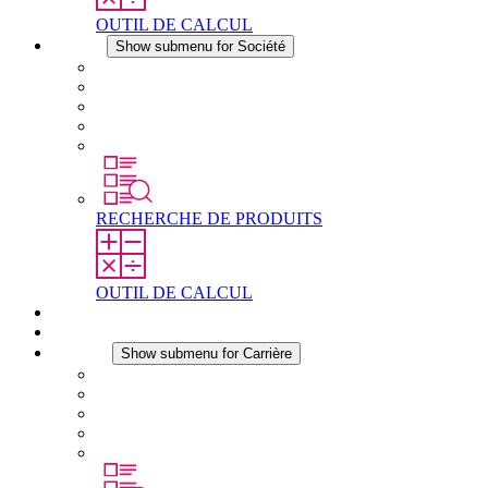
OUTIL DE CALCUL
Société
Show submenu for Société
À propos de STEGO
Responsabilité
Conformité
Histoire
Les sites
RECHERCHE DE PRODUITS
OUTIL DE CALCUL
Téléchargements
Actualités
Carrière
Show submenu for Carrière
Carrière chez STEGO
Travailler chez Stego
Débutants & expérimentés
Stages
Étudiants