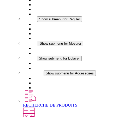
Ventilateur à filtre plus (DC)
Ventilateur a filtre
Accessoires
Réguler
Show submenu for Réguler
Thermostats
Hygrostats
Hygrothermostats
Applications DC
Mesurer
Show submenu for Mesurer
Produits IO-Link
Produits analogiques
Eclairer
Show submenu for Eclairer
Eclairage LED
Applications DC
Accessoires
Show submenu for Accessoires
Prise de courant
Éléments de compensation de pression
Autres accessoires
RECHERCHE DE PRODUITS