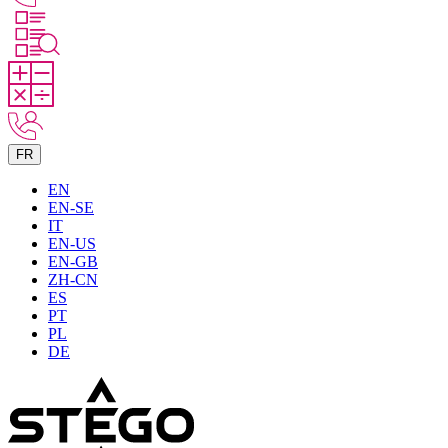
FR
EN
EN-SE
IT
EN-US
EN-GB
ZH-CN
ES
PT
PL
DE