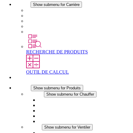
Carrière
Show submenu for Carrière
Carrière chez STEGO
Travailler chez Stego
Débutants & expérimentés
Stages
Étudiants
RECHERCHE DE PRODUITS
OUTIL DE CALCUL
Contact
Produits
Show submenu for Produits
Chauffer
Show submenu for Chauffer
Chauffage par convection
Chauffage par ventilation
Applications DC
Chauffage intégré
Chauffage sécurité tactile
Ventiler
Show submenu for Ventiler
Ventilateur à filtre plus (AC)