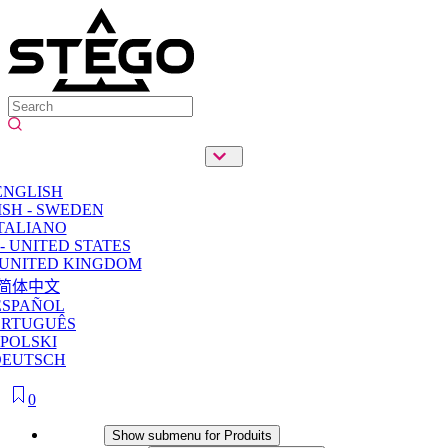
ENGLISH
SH - SWEDEN
TALIANO
- UNITED STATES
 UNITED KINGDOM
简体中文
ESPAÑOL
ORTUGUÊS
POLSKI
DEUTSCH
0
Produits
Show submenu for Produits