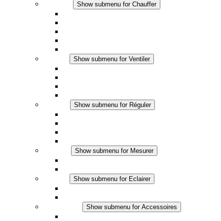
Chauffer
Show submenu for Chauffer
Chauffage par convection
Chauffage par ventilation
Applications DC
Chauffage intégré
Chauffage sécurité tactile
Ventiler
Show submenu for Ventiler
Ventilateur à filtre plus (AC)
Ventilateur à filtre plus (DC)
Ventilateur a filtre
Accessoires
Réguler
Show submenu for Réguler
Thermostats
Hygrostats
Hygrothermostats
Applications DC
Mesurer
Show submenu for Mesurer
Produits IO-Link
Produits analogiques
Eclairer
Show submenu for Eclairer
Eclairage LED
Applications DC
Accessoires
Show submenu for Accessoires
Prise de courant