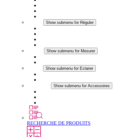
Ventilateur à filtre plus (DC)
Ventilateur a filtre
Accessoires
Réguler
Show submenu for Réguler
Thermostats
Hygrostats
Hygrothermostats
Applications DC
Mesurer
Show submenu for Mesurer
Produits IO-Link
Produits analogiques
Eclairer
Show submenu for Eclairer
Eclairage LED
Applications DC
Accessoires
Show submenu for Accessoires
Prise de courant
Éléments de compensation de pression
Autres accessoires
RECHERCHE DE PRODUITS