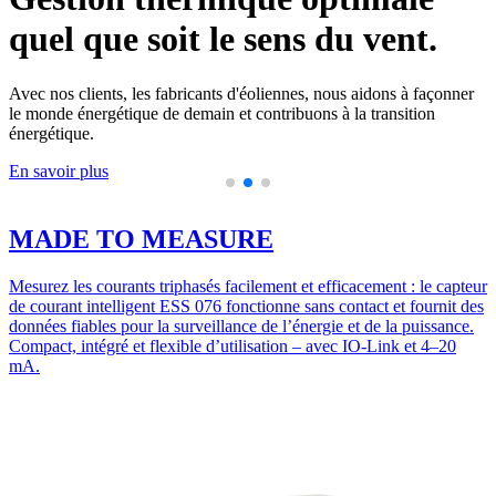
quel que soit le sens du vent.
Avec nos clients, les fabricants d'éoliennes, nous aidons à façonner
N
le monde énergétique de demain et contribuons à la transition
r
énergétique.
r
un
En savoir plus
E
MADE TO MEASURE
Mesurez les courants triphasés facilement et efficacement : le capteur
de courant intelligent ESS 076 fonctionne sans contact et fournit des
données fiables pour la surveillance de l’énergie et de la puissance.
Compact, intégré et flexible d’utilisation – avec IO-Link et 4–20
mA.