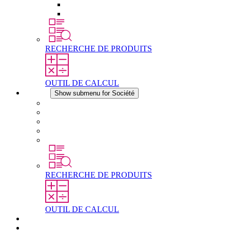
Éléments de compensation de pression
Autres accessoires
RECHERCHE DE PRODUITS
OUTIL DE CALCUL
Société
Show submenu for Société
À propos de STEGO
Responsabilité
Conformité
Histoire
Les sites
RECHERCHE DE PRODUITS
OUTIL DE CALCUL
Téléchargements
Actualités