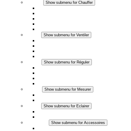
Chauffer
Show submenu for Chauffer
Chauffage par convection
Chauffage par ventilation
Applications DC
Chauffage intégré
Chauffage sécurité tactile
Ventiler
Show submenu for Ventiler
Ventilateur à filtre plus (AC)
Ventilateur à filtre plus (DC)
Ventilateur a filtre
Accessoires
Réguler
Show submenu for Réguler
Thermostats
Hygrostats
Hygrothermostats
Applications DC
Mesurer
Show submenu for Mesurer
Produits IO-Link
Produits analogiques
Eclairer
Show submenu for Eclairer
Eclairage LED
Applications DC
Accessoires
Show submenu for Accessoires
Prise de courant