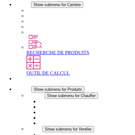
Carrière
Show submenu for Carrière
Carrière chez STEGO
Travailler chez Stego
Débutants & expérimentés
Stages
Étudiants
RECHERCHE DE PRODUITS
OUTIL DE CALCUL
Contact
Produits
Show submenu for Produits
Chauffer
Show submenu for Chauffer
Chauffage par convection
Chauffage par ventilation
Applications DC
Chauffage intégré
Chauffage sécurité tactile
Ventiler
Show submenu for Ventiler
Ventilateur à filtre plus (AC)