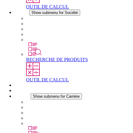
OUTIL DE CALCUL
Société
Show submenu for Société
À propos de STEGO
Responsabilité
Conformité
Histoire
Les sites
RECHERCHE DE PRODUITS
OUTIL DE CALCUL
Téléchargements
Actualités
Carrière
Show submenu for Carrière
Carrière chez STEGO
Travailler chez Stego
Débutants & expérimentés
Stages
Étudiants