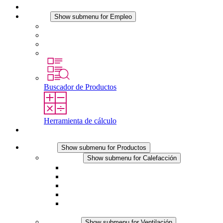
Noticias
Empleo
Show submenu for Empleo
Empleo en STEGO
Trabajar en STEGO
Profesionales con experiencia
Prácticas y tesis final
Buscador de Productos
Herramienta de cálculo
Contacto
Productos
Show submenu for Productos
Calefacción
Show submenu for Calefacción
Resistencias calefactoras por convección
Resistencias calefactoras con ventilación
Línea DC
Termostato o higrostato integrado
Resistencias calefactoras con carcasa segura al
tacto
Ventilación
Show submenu for Ventilación