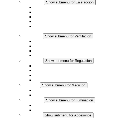
Calefacción
Show submenu for Calefacción
Resistencias calefactoras por convección
Resistencias calefactoras con ventilación
Línea DC
Termostato o higrostato integrado
Resistencias calefactoras con carcasa segura al
tacto
Ventilación
Show submenu for Ventilación
Ventiladores con filtro plus (AC)
Ventiladores con filtro plus (DC)
Ventiladores con filtro
Accesorios
Regulación
Show submenu for Regulación
Termostatos
Higrostatos
Higrotermostatos
Línea DC
Medición
Show submenu for Medición
Productos IO-Link
Productos analógicos
Iluminación
Show submenu for Iluminación
Luminarias LED para envolventes
Línea DC
Accesorios
Show submenu for Accesorios