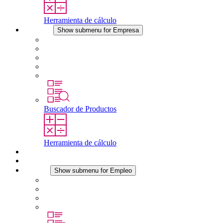
Herramienta de cálculo
Empresa
Show submenu for Empresa
Acerca de STEGO
Responsabilidad
Conformidad
Historia
Localizaciones
Buscador de Productos
Herramienta de cálculo
Descargas
Noticias
Empleo
Show submenu for Empleo
Empleo en STEGO
Trabajar en STEGO
Profesionales con experiencia
Prácticas y tesis final