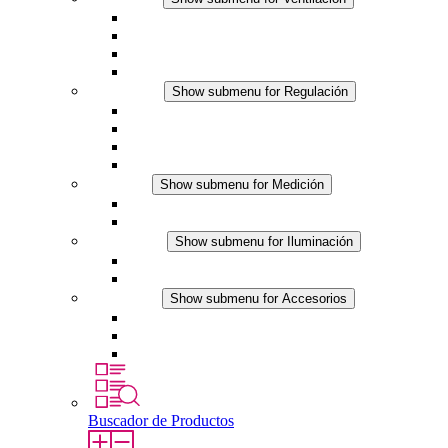
Ventiladores con filtro plus (AC)
Ventiladores con filtro plus (DC)
Ventiladores con filtro
Accesorios
Regulación
Show submenu for Regulación
Termostatos
Higrostatos
Higrotermostatos
Línea DC
Medición
Show submenu for Medición
Productos IO-Link
Productos analógicos
Iluminación
Show submenu for Iluminación
Luminarias LED para envolventes
Línea DC
Accesorios
Show submenu for Accesorios
Tomas de corriente
Dispositivos compensadores de presión
Otros accesorios
Buscador de Productos