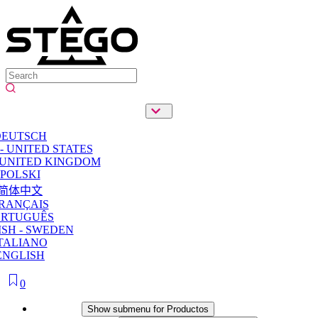
DEUTSCH
- UNITED STATES
 UNITED KINGDOM
POLSKI
简体中文
RANÇAIS
ORTUGUÊS
SH - SWEDEN
TALIANO
ENGLISH
0
Productos
Show submenu for Productos