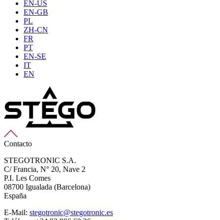
EN-US
EN-GB
PL
ZH-CN
FR
PT
EN-SE
IT
EN
Contacto
STEGOTRONIC S.A.
C/ Francia, N° 20, Nave 2
P.I. Les Comes
08700 Igualada (Barcelona)
España
E-Mail:
stegotronic@stegotronic.es