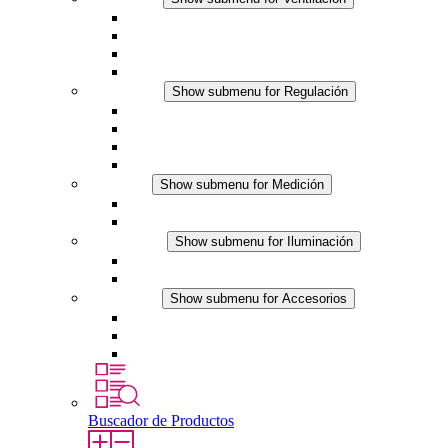
Ventiladores con filtro plus (AC)
Ventiladores con filtro plus (DC)
Ventiladores con filtro
Accesorios
Regulación
Show submenu for Regulación
Termostatos
Higrostatos
Higrotermostatos
Línea DC
Medición
Show submenu for Medición
Productos IO-Link
Productos analógicos
Iluminación
Show submenu for Iluminación
Luminarias LED para envolventes
Línea DC
Accesorios
Show submenu for Accesorios
Tomas de corriente
Dispositivos compensadores de presión
Otros accesorios
Buscador de Productos