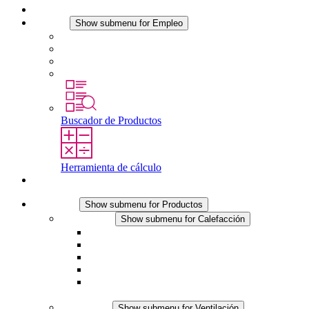
Noticias
Empleo
Show submenu for Empleo
Empleo en STEGO
Trabajar en STEGO
Profesionales con experiencia
Prácticas y tesis final
Buscador de Productos
Herramienta de cálculo
Contacto
Productos
Show submenu for Productos
Calefacción
Show submenu for Calefacción
Resistencias calefactoras por convección
Resistencias calefactoras con ventilación
Línea DC
Termostato o higrostato integrado
Resistencias calefactoras con carcasa segura al
tacto
Ventilación
Show submenu for Ventilación