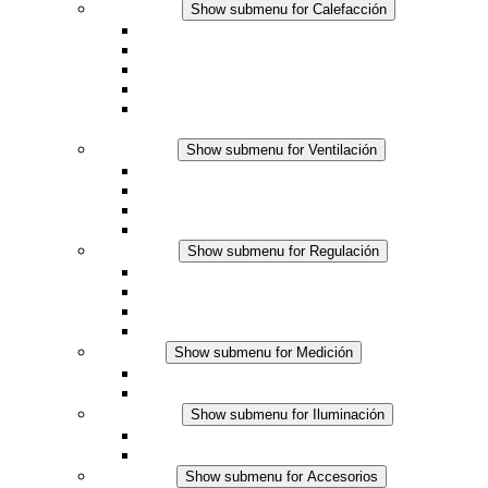
Calefacción
Show submenu for Calefacción
Resistencias calefactoras por convección
Resistencias calefactoras con ventilación
Línea DC
Termostato o higrostato integrado
Resistencias calefactoras con carcasa segura al
tacto
Ventilación
Show submenu for Ventilación
Ventiladores con filtro plus (AC)
Ventiladores con filtro plus (DC)
Ventiladores con filtro
Accesorios
Regulación
Show submenu for Regulación
Termostatos
Higrostatos
Higrotermostatos
Línea DC
Medición
Show submenu for Medición
Productos IO-Link
Productos analógicos
Iluminación
Show submenu for Iluminación
Luminarias LED para envolventes
Línea DC
Accesorios
Show submenu for Accesorios