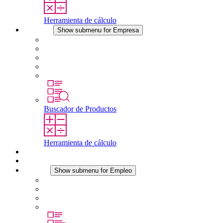
Herramienta de cálculo
Empresa
Show submenu for Empresa
Acerca de STEGO
Responsabilidad
Conformidad
Historia
Localizaciones
Buscador de Productos
Herramienta de cálculo
Descargas
Noticias
Empleo
Show submenu for Empleo
Empleo en STEGO
Trabajar en STEGO
Profesionales con experiencia
Prácticas y tesis final