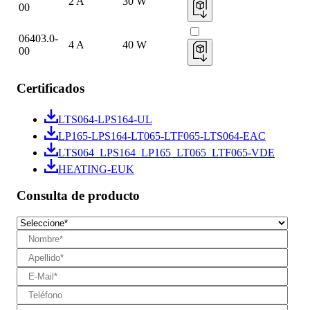
2 A
30 W
00
06403.0-
4 A
40 W
00
Certificados
LTS064-LPS164-UL
LP165-LPS164-LT065-LTF065-LTS064-EAC
LTS064_LPS164_LP165_LT065_LTF065-VDE
HEATING-EUK
Consulta de producto