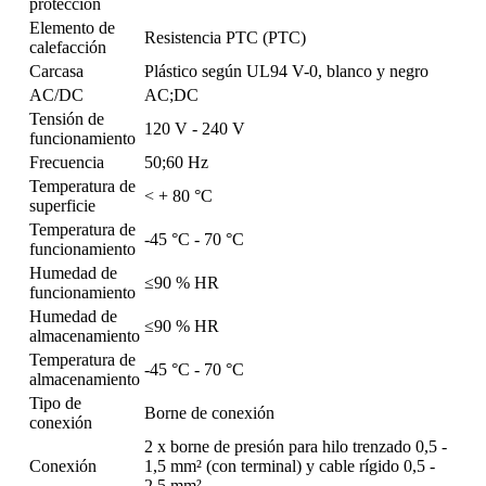
protección
Elemento de
Resistencia PTC (PTC)
calefacción
Carcasa
Plástico según UL94 V-0, blanco y negro
AC/DC
AC;DC
Tensión de
120 V - 240 V
funcionamiento
Frecuencia
50;60 Hz
Temperatura de
< + 80 °C
superficie
Temperatura de
-45 °C - 70 °C
funcionamiento
Humedad de
≤90 % HR
funcionamiento
Humedad de
≤90 % HR
almacenamiento
Temperatura de
-45 °C - 70 °C
almacenamiento
Tipo de
Borne de conexión
conexión
2 x borne de presión para hilo trenzado 0,5 -
Conexión
1,5 mm² (con terminal) y cable rígido 0,5 -
2,5 mm².