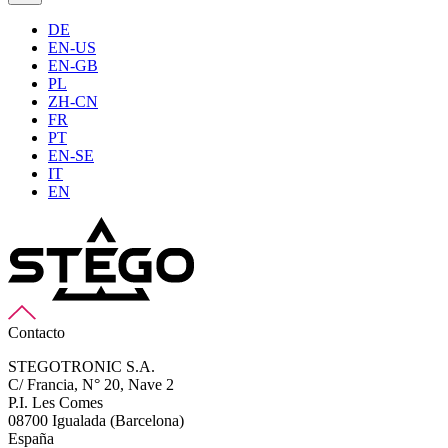
DE
EN-US
EN-GB
PL
ZH-CN
FR
PT
EN-SE
IT
EN
Contacto
STEGOTRONIC S.A.
C/ Francia, N° 20, Nave 2
P.I. Les Comes
08700 Igualada (Barcelona)
España