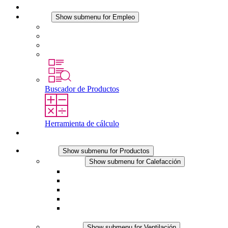
Noticias
Empleo
Show submenu for Empleo
Empleo en STEGO
Trabajar en STEGO
Profesionales con experiencia
Prácticas y tesis final
Buscador de Productos
Herramienta de cálculo
Contacto
Productos
Show submenu for Productos
Calefacción
Show submenu for Calefacción
Resistencias calefactoras por convección
Resistencias calefactoras con ventilación
Línea DC
Termostato o higrostato integrado
Resistencias calefactoras con carcasa segura al
tacto
Ventilación
Show submenu for Ventilación