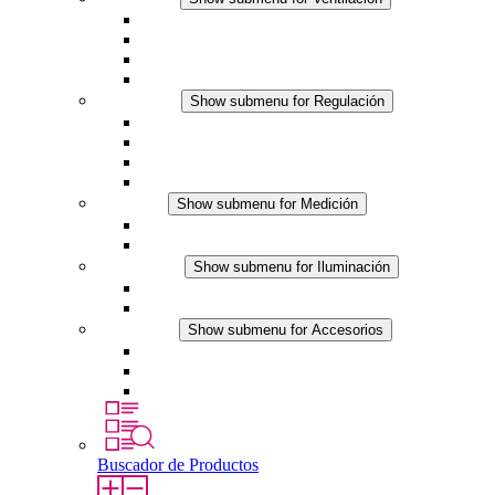
Ventiladores con filtro plus (AC)
Ventiladores con filtro plus (DC)
Ventiladores con filtro
Accesorios
Regulación
Show submenu for Regulación
Termostatos
Higrostatos
Higrotermostatos
Línea DC
Medición
Show submenu for Medición
Productos IO-Link
Productos analógicos
Iluminación
Show submenu for Iluminación
Luminarias LED para envolventes
Línea DC
Accesorios
Show submenu for Accesorios
Tomas de corriente
Dispositivos compensadores de presión
Otros accesorios
Buscador de Productos