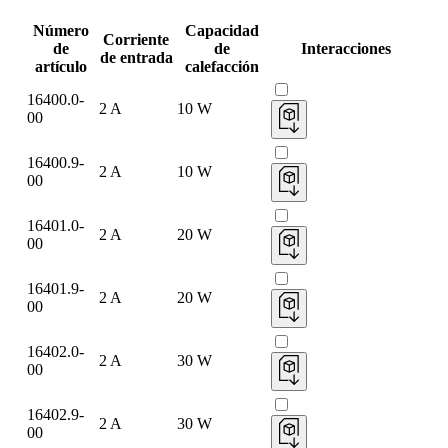
Número
Capacidad
Corriente
de
de
Interacciones
de entrada
artículo
calefacción
16400.0-
2 A
10 W
00
16400.9-
2 A
10 W
00
16401.0-
2 A
20 W
00
16401.9-
2 A
20 W
00
16402.0-
2 A
30 W
00
16402.9-
2 A
30 W
00