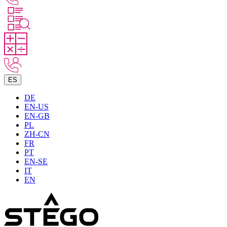
ES
DE
EN-US
EN-GB
PL
ZH-CN
FR
PT
EN-SE
IT
EN