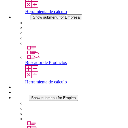
Herramienta de cálculo
Empresa
Show submenu for Empresa
Acerca de STEGO
Responsabilidad
Conformidad
Historia
Localizaciones
Buscador de Productos
Herramienta de cálculo
Descargas
Noticias
Empleo
Show submenu for Empleo
Empleo en STEGO
Trabajar en STEGO
Profesionales con experiencia
Prácticas y tesis final