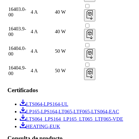
16403.0-
4 A
40 W
00
16403.9-
4 A
40 W
00
16404.0-
4 A
50 W
00
16404.9-
4 A
50 W
00
Certificados
LTS064-LPS164-UL
LP165-LPS164-LT065-LTF065-LTS064-EAC
LTS064_LPS164_LP165_LT065_LTF065-VDE
HEATING-EUK
Consulta de producto