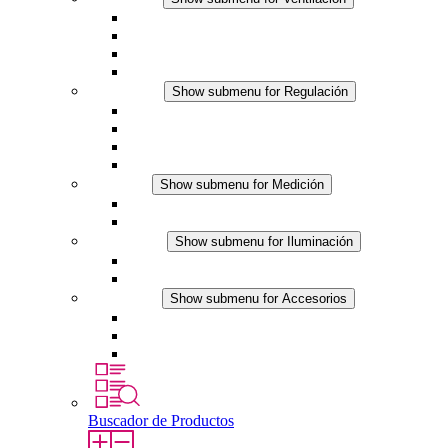
Ventiladores con filtro plus (AC)
Ventiladores con filtro plus (DC)
Ventiladores con filtro
Accesorios
Regulación
Show submenu for Regulación
Termostatos
Higrostatos
Higrotermostatos
Línea DC
Medición
Show submenu for Medición
Productos IO-Link
Productos analógicos
Iluminación
Show submenu for Iluminación
Luminarias LED para envolventes
Línea DC
Accesorios
Show submenu for Accesorios
Tomas de corriente
Dispositivos compensadores de presión
Otros accesorios
Buscador de Productos