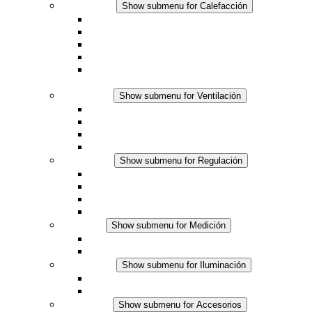
Calefacción
Show submenu for Calefacción
Resistencias calefactoras por convección
Resistencias calefactoras con ventilación
Línea DC
Termostato o higrostato integrado
Resistencias calefactoras con carcasa segura al
tacto
Ventilación
Show submenu for Ventilación
Ventiladores con filtro plus (AC)
Ventiladores con filtro plus (DC)
Ventiladores con filtro
Accesorios
Regulación
Show submenu for Regulación
Termostatos
Higrostatos
Higrotermostatos
Línea DC
Medición
Show submenu for Medición
Productos IO-Link
Productos analógicos
Iluminación
Show submenu for Iluminación
Luminarias LED para envolventes
Línea DC
Accesorios
Show submenu for Accesorios