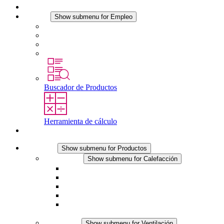
Noticias
Empleo
Show submenu for Empleo
Empleo en STEGO
Trabajar en STEGO
Profesionales con experiencia
Prácticas y tesis final
Buscador de Productos
Herramienta de cálculo
Contacto
Productos
Show submenu for Productos
Calefacción
Show submenu for Calefacción
Resistencias calefactoras por convección
Resistencias calefactoras con ventilación
Línea DC
Termostato o higrostato integrado
Resistencias calefactoras con carcasa segura al
tacto
Ventilación
Show submenu for Ventilación