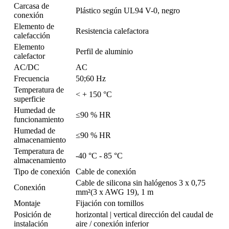
Carcasa de
Plástico según UL94 V-0, negro
conexión
Elemento de
Resistencia calefactora
calefacción
Elemento
Perfil de aluminio
calefactor
AC/DC
AC
Frecuencia
50;60 Hz
Temperatura de
< + 150 °C
superficie
Humedad de
≤90 % HR
funcionamiento
Humedad de
≤90 % HR
almacenamiento
Temperatura de
-40 °C - 85 °C
almacenamiento
Tipo de conexión
Cable de conexión
Cable de silicona sin halógenos 3 x 0,75
Conexión
mm²(3 x AWG 19), 1 m
Montaje
Fijación con tornillos
Posición de
horizontal | vertical dirección del caudal de
instalación
aire / conexión inferior