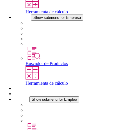
Herramienta de cálculo
Empresa
Show submenu for Empresa
Acerca de STEGO
Responsabilidad
Conformidad
Historia
Localizaciones
Buscador de Productos
Herramienta de cálculo
Descargas
Noticias
Empleo
Show submenu for Empleo
Empleo en STEGO
Trabajar en STEGO
Profesionales con experiencia
Prácticas y tesis final