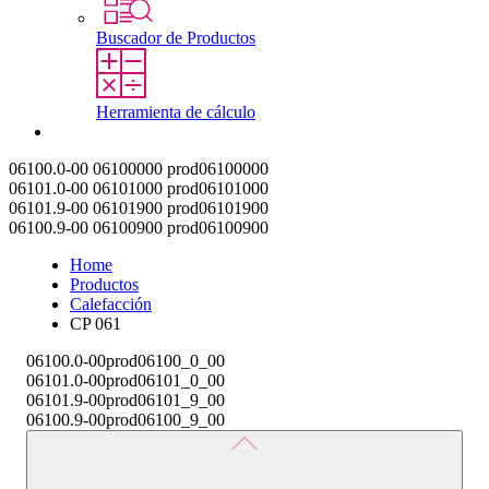
Buscador de Productos
Herramienta de cálculo
Contacto
06100.0-00
06100000
prod06100000
06101.0-00
06101000
prod06101000
06101.9-00
06101900
prod06101900
06100.9-00
06100900
prod06100900
Home
Productos
Calefacción
CP 061
06100.0-00
prod06100_0_00
06101.0-00
prod06101_0_00
06101.9-00
prod06101_9_00
06100.9-00
prod06100_9_00