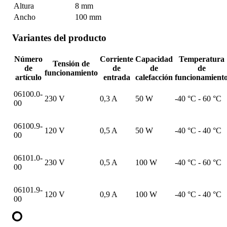
Altura
8 mm
Ancho
100 mm
Variantes del producto
Número
Corriente
Capacidad
Temperatura
Tensión de
de
de
de
de
funcionamiento
artículo
entrada
calefacción
funcionamient
06100.0-
230 V
0,3 A
50 W
-40 °C - 60 °C
00
06100.9-
120 V
0,5 A
50 W
-40 °C - 40 °C
00
06101.0-
230 V
0,5 A
100 W
-40 °C - 60 °C
00
06101.9-
120 V
0,9 A
100 W
-40 °C - 40 °C
00