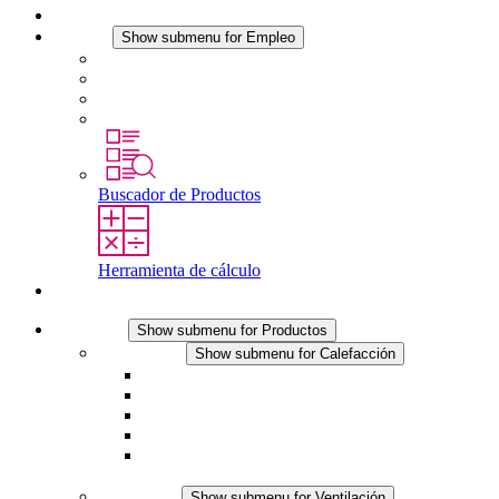
Noticias
Empleo
Show submenu for Empleo
Empleo en STEGO
Trabajar en STEGO
Profesionales con experiencia
Prácticas y tesis final
Buscador de Productos
Herramienta de cálculo
Contacto
Productos
Show submenu for Productos
Calefacción
Show submenu for Calefacción
Resistencias calefactoras por convección
Resistencias calefactoras con ventilación
Línea DC
Termostato o higrostato integrado
Resistencias calefactoras con carcasa segura al
tacto
Ventilación
Show submenu for Ventilación