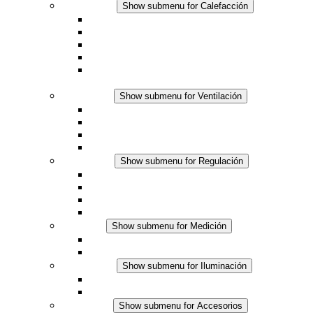
Calefacción
Show submenu for Calefacción
Resistencias calefactoras por convección
Resistencias calefactoras con ventilación
Línea DC
Termostato o higrostato integrado
Resistencias calefactoras con carcasa segura al
tacto
Ventilación
Show submenu for Ventilación
Ventiladores con filtro plus (AC)
Ventiladores con filtro plus (DC)
Ventiladores con filtro
Accesorios
Regulación
Show submenu for Regulación
Termostatos
Higrostatos
Higrotermostatos
Línea DC
Medición
Show submenu for Medición
Productos IO-Link
Productos analógicos
Iluminación
Show submenu for Iluminación
Luminarias LED para envolventes
Línea DC
Accesorios
Show submenu for Accesorios