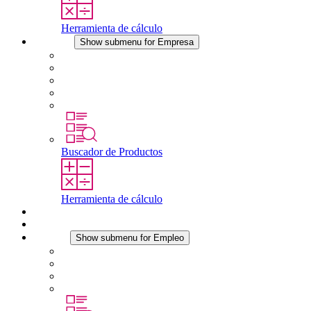
Herramienta de cálculo
Empresa
Show submenu for Empresa
Acerca de STEGO
Responsabilidad
Conformidad
Historia
Localizaciones
Buscador de Productos
Herramienta de cálculo
Descargas
Noticias
Empleo
Show submenu for Empleo
Empleo en STEGO
Trabajar en STEGO
Profesionales con experiencia
Prácticas y tesis final