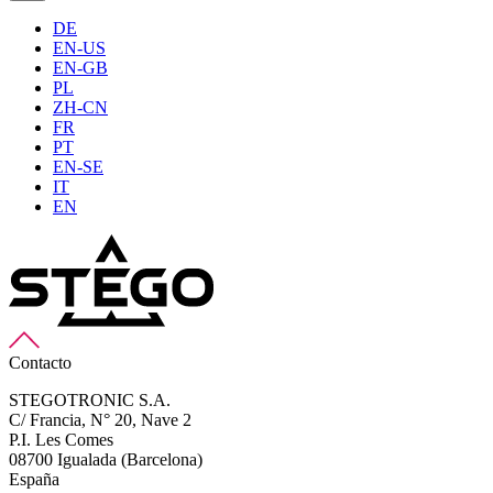
DE
EN-US
EN-GB
PL
ZH-CN
FR
PT
EN-SE
IT
EN
Contacto
STEGOTRONIC S.A.
C/ Francia, N° 20, Nave 2
P.I. Les Comes
08700 Igualada (Barcelona)
España