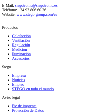
E-Mail:
stegotronic@stegotronic.es
Teléfono: +34 93 806 60 26
Website:
www.stego-group.com/es
Productos
Calefacción
Ventilación
Regulación
Medición
Iluminación
Accesorios
Stego
Empresa
Noticias
Empleo
STEGO en todo el mundo
Aviso legal
Pie de imprenta
Protección de Datos