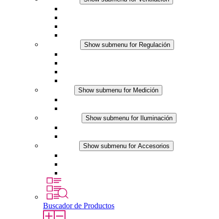
Ventiladores con filtro plus (AC)
Ventiladores con filtro plus (DC)
Ventiladores con filtro
Accesorios
Regulación
Show submenu for Regulación
Termostatos
Higrostatos
Higrotermostatos
Línea DC
Medición
Show submenu for Medición
Productos IO-Link
Productos analógicos
Iluminación
Show submenu for Iluminación
Luminarias LED para envolventes
Línea DC
Accesorios
Show submenu for Accesorios
Tomas de corriente
Dispositivos compensadores de presión
Otros accesorios
Buscador de Productos