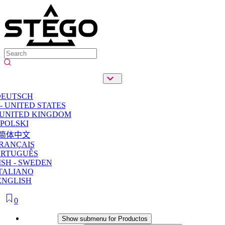
DEUTSCH
- UNITED STATES
 UNITED KINGDOM
POLSKI
简体中文
RANÇAIS
ORTUGUÊS
SH - SWEDEN
TALIANO
ENGLISH
0
Productos
Show submenu for Productos