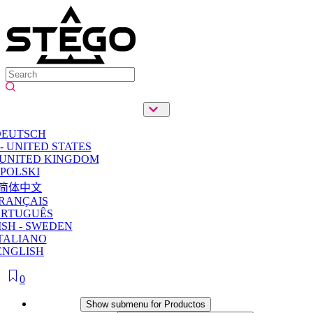
DEUTSCH
- UNITED STATES
 UNITED KINGDOM
POLSKI
简体中文
RANÇAIS
ORTUGUÊS
SH - SWEDEN
TALIANO
ENGLISH
0
Productos
Show submenu for Productos