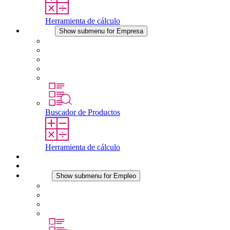
Herramienta de cálculo
Empresa
Show submenu for Empresa
Acerca de STEGO
Responsabilidad
Conformidad
Historia
Localizaciones
Buscador de Productos
Herramienta de cálculo
Descargas
Noticias
Empleo
Show submenu for Empleo
Empleo en STEGO
Trabajar en STEGO
Profesionales con experiencia
Prácticas y tesis final