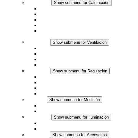
Calefacción
Show submenu for Calefacción
Resistencias calefactoras por convección
Resistencias calefactoras con ventilación
Línea DC
Termostato o higrostato integrado
Resistencias calefactoras con carcasa segura al
tacto
Ventilación
Show submenu for Ventilación
Ventiladores con filtro plus (AC)
Ventiladores con filtro plus (DC)
Ventiladores con filtro
Accesorios
Regulación
Show submenu for Regulación
Termostatos
Higrostatos
Higrotermostatos
Línea DC
Medición
Show submenu for Medición
Productos IO-Link
Productos analógicos
Iluminación
Show submenu for Iluminación
Luminarias LED para envolventes
Línea DC
Accesorios
Show submenu for Accesorios