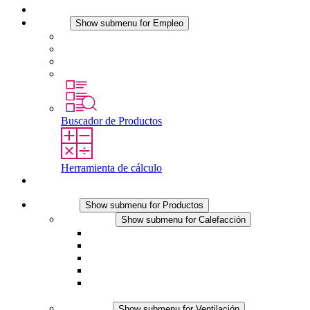
Noticias
Empleo
Show submenu for Empleo
Empleo en STEGO
Trabajar en STEGO
Profesionales con experiencia
Prácticas y tesis final
Buscador de Productos
Herramienta de cálculo
Contacto
Productos
Show submenu for Productos
Calefacción
Show submenu for Calefacción
Resistencias calefactoras por convección
Resistencias calefactoras con ventilación
Línea DC
Termostato o higrostato integrado
Resistencias calefactoras con carcasa segura al
tacto
Ventilación
Show submenu for Ventilación