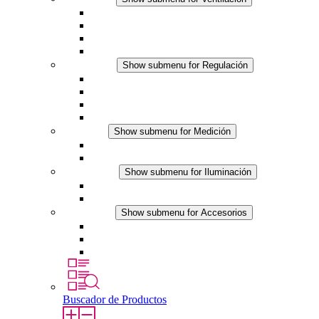
Ventiladores con filtro plus (AC)
Ventiladores con filtro plus (DC)
Ventiladores con filtro
Accesorios
Regulación
Show submenu for Regulación
Termostatos
Higrostatos
Higrotermostatos
Línea DC
Medición
Show submenu for Medición
Productos IO-Link
Productos analógicos
Iluminación
Show submenu for Iluminación
Luminarias LED para envolventes
Línea DC
Accesorios
Show submenu for Accesorios
Tomas de corriente
Dispositivos compensadores de presión
Otros accesorios
Buscador de Productos