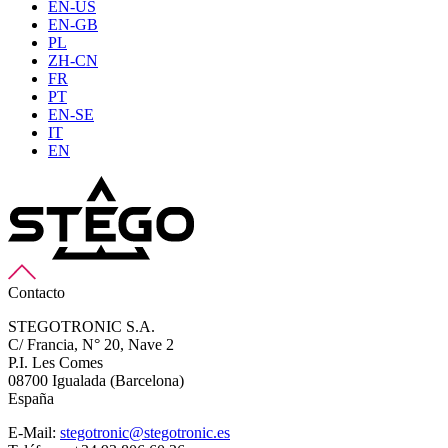
EN-US
EN-GB
PL
ZH-CN
FR
PT
EN-SE
IT
EN
Contacto
STEGOTRONIC S.A.
C/ Francia, N° 20, Nave 2
P.I. Les Comes
08700 Igualada (Barcelona)
España
E-Mail:
stegotronic@stegotronic.es