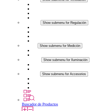
Ventiladores con filtro plus (AC)
Ventiladores con filtro plus (DC)
Ventiladores con filtro
Accesorios
Regulación
Show submenu for Regulación
Termostatos
Higrostatos
Higrotermostatos
Línea DC
Medición
Show submenu for Medición
Productos IO-Link
Productos analógicos
Iluminación
Show submenu for Iluminación
Luminarias LED para envolventes
Línea DC
Accesorios
Show submenu for Accesorios
Tomas de corriente
Dispositivos compensadores de presión
Otros accesorios
Buscador de Productos