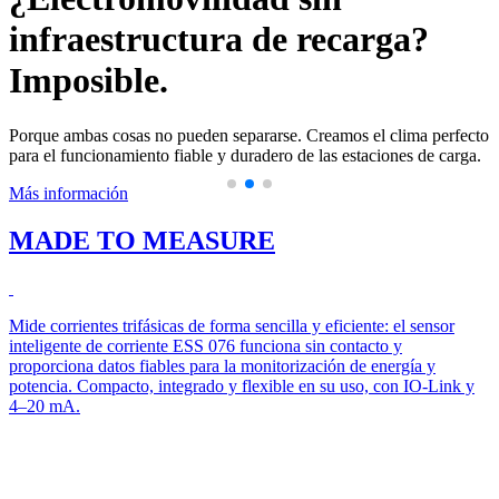
la industria energética.
Ayudamos a numerosos proveedores de energía europeos de
J
renombre gracias a la perfecta gestión térmica para mantener sus
a
redes eléctricas en funcionamiento.
c
to
Más información
M
MADE TO MEASURE
Mide corrientes trifásicas de forma sencilla y eficiente: el sensor
inteligente de corriente ESS 076 funciona sin contacto y
proporciona datos fiables para la monitorización de energía y
potencia. Compacto, integrado y flexible en su uso, con IO-Link y
4–20 mA.