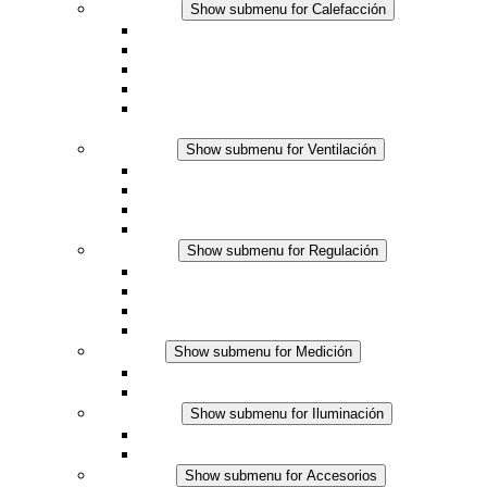
Calefacción
Show submenu for Calefacción
Resistencias calefactoras por convección
Resistencias calefactoras con ventilación
Línea DC
Termostato o higrostato integrado
Resistencias calefactoras con carcasa segura al
tacto
Ventilación
Show submenu for Ventilación
Ventiladores con filtro plus (AC)
Ventiladores con filtro plus (DC)
Ventiladores con filtro
Accesorios
Regulación
Show submenu for Regulación
Termostatos
Higrostatos
Higrotermostatos
Línea DC
Medición
Show submenu for Medición
Productos IO-Link
Productos analógicos
Iluminación
Show submenu for Iluminación
Luminarias LED para envolventes
Línea DC
Accesorios
Show submenu for Accesorios