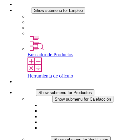
Noticias
Empleo
Show submenu for Empleo
Empleo en STEGO
Trabajar en STEGO
Profesionales con experiencia
Prácticas y tesis final
Buscador de Productos
Herramienta de cálculo
Contacto
Productos
Show submenu for Productos
Calefacción
Show submenu for Calefacción
Resistencias calefactoras por convección
Resistencias calefactoras con ventilación
Línea DC
Termostato o higrostato integrado
Resistencias calefactoras con carcasa segura al
tacto
Ventilación
Show submenu for Ventilación