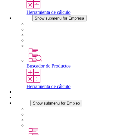
Herramienta de cálculo
Empresa
Show submenu for Empresa
Acerca de STEGO
Responsabilidad
Conformidad
Historia
Localizaciones
Buscador de Productos
Herramienta de cálculo
Descargas
Noticias
Empleo
Show submenu for Empleo
Empleo en STEGO
Trabajar en STEGO
Profesionales con experiencia
Prácticas y tesis final