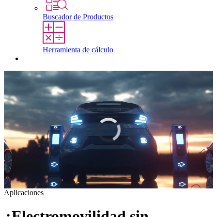
Buscador de Productos
Herramienta de cálculo
Contacto
Aplicaciones
A
Perfecta Gestión Térmica para