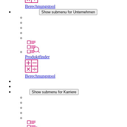
Berechnungstool
Unternehmen
Show submenu for Unternehmen
Über STEGO
Verantwortung
Konformität
Geschichte
Standorte
Produktfinder
Berechnungstool
Downloads
Aktuelles
Karriere
Show submenu for Karriere
Karriere bei STEGO
Arbeiten bei Stego
Berufseinsteiger & Erfahrene
Schüler
Studierende