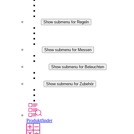
Filterlüfter Plus DC
Filterlüfter
Zubehör
Regeln
Show submenu for Regeln
Thermostate
Hygrostate
Hygrotherme
DC Anwendungen
Messen
Show submenu for Messen
IO-Link Produkte
Analoge Produkte
Beleuchten
Show submenu for Beleuchten
LED Schaltschrankleuchten
DC Anwendungen
Zubehör
Show submenu for Zubehör
Steckdosen
Druckausgleichselemente
Sonstiges Zubehör
Produktfinder