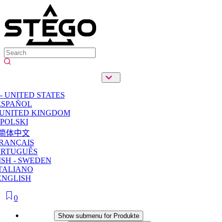
- UNITED STATES
ESPAÑOL
 UNITED KINGDOM
POLSKI
简体中文
RANÇAIS
ORTUGUÊS
SH - SWEDEN
TALIANO
ENGLISH
0
Produkte
Show submenu for Produkte