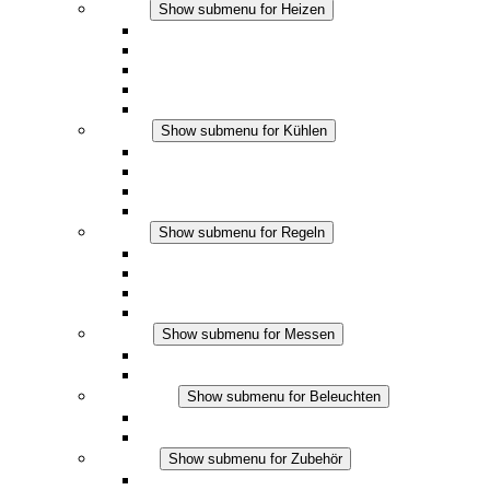
Heizen
Show submenu for Heizen
Konvektions-Heizgeräte
Heizgebläse
DC Anwendungen
Integrierte Regulierung
Touchsafe
Kühlen
Show submenu for Kühlen
Filterlüfter Plus AC
Filterlüfter Plus DC
Filterlüfter
Zubehör
Regeln
Show submenu for Regeln
Thermostate
Hygrostate
Hygrotherme
DC Anwendungen
Messen
Show submenu for Messen
IO-Link Produkte
Analoge Produkte
Beleuchten
Show submenu for Beleuchten
LED Schaltschrankleuchten
DC Anwendungen
Zubehör
Show submenu for Zubehör
Steckdosen