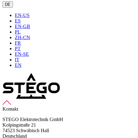
DE
EN-US
ES
EN-GB
PL
ZH-CN
FR
PT
EN-SE
IT
EN
Kontakt
STEGO Elektrotechnik GmbH
Kolpingstraße 21
74523 Schwäbisch Hall
Deutschland