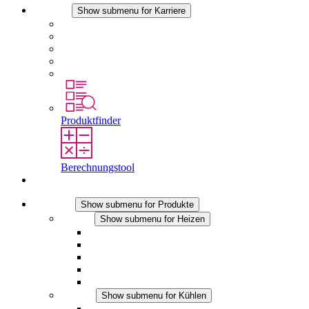
Karriere
Show submenu for Karriere
Karriere bei STEGO
Arbeiten bei Stego
Berufseinsteiger & Erfahrene
Schüler
Studierende
Produktfinder
Berechnungstool
Kontakt
Produkte
Show submenu for Produkte
Heizen
Show submenu for Heizen
Konvektions-Heizgeräte
Heizgebläse
DC Anwendungen
Integrierte Regulierung
Touchsafe
Kühlen
Show submenu for Kühlen
Filterlüfter Plus AC