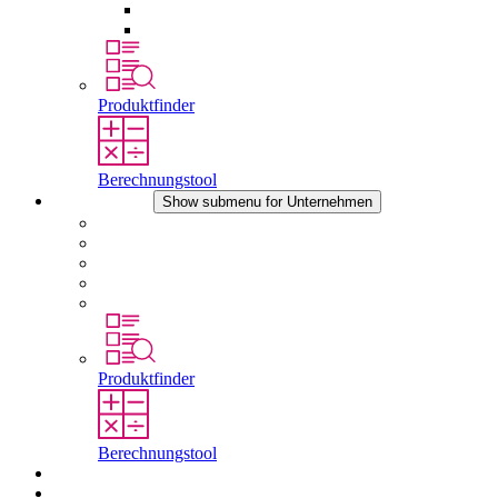
Druckausgleichselemente
Sonstiges Zubehör
Produktfinder
Berechnungstool
Unternehmen
Show submenu for Unternehmen
Über STEGO
Verantwortung
Konformität
Geschichte
Standorte
Produktfinder
Berechnungstool
Downloads
Aktuelles