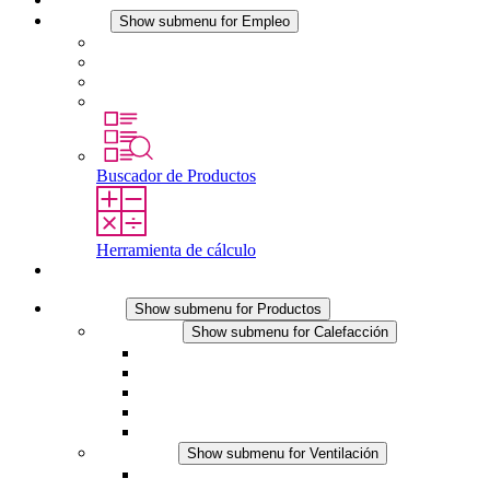
Empleo
Show submenu for Empleo
Empleo en STEGO
Trabajar en STEGO
Profesionales con experiencia
Prácticas y tesis final
Buscador de Productos
Herramienta de cálculo
Contacto
Productos
Show submenu for Productos
Calefacción
Show submenu for Calefacción
Resistencias calefactoras por convección
Resistencias calefactoras con ventilación
Línea DC
Termostato o higrostato integrado
Resistencias calefactoras con carcasa segura al tact
Ventilación
Show submenu for Ventilación
Ventiladores con filtro plus (AC)