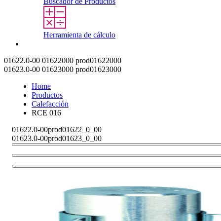
Buscador de Productos
Herramienta de cálculo
Contacto
01622.0-00
01622000
prod01622000
01623.0-00
01623000
prod01623000
Home
Productos
Calefacción
RCE 016
01622.0-00
prod01622_0_00
01623.0-00
prod01623_0_00