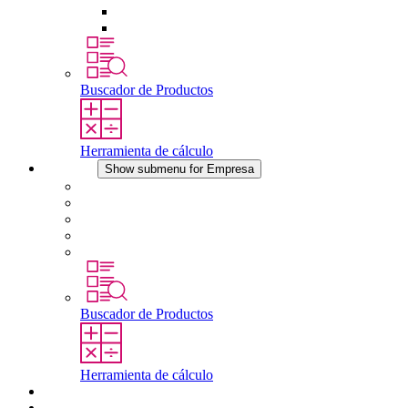
Dispositivos compensadores de presión
Otros accesorios
Buscador de Productos
Herramienta de cálculo
Empresa
Show submenu for Empresa
Acerca de STEGO
Responsabilidad
Conformidad
Historia
Localizaciones
Buscador de Productos
Herramienta de cálculo
Descargas
Noticias