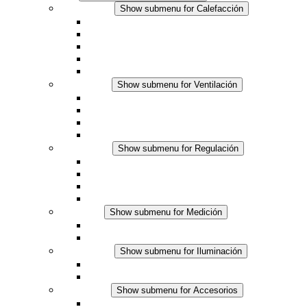
Calefacción
Show submenu for Calefacción
Resistencias calefactoras por convección
Resistencias calefactoras con ventilación
Línea DC
Termostato o higrostato integrado
Resistencias calefactoras con carcasa segura al tact
Ventilación
Show submenu for Ventilación
Ventiladores con filtro plus (AC)
Ventiladores con filtro plus (DC)
Ventiladores con filtro
Accesorios
Regulación
Show submenu for Regulación
Termostatos
Higrostatos
Higrotermostatos
Línea DC
Medición
Show submenu for Medición
Productos IO-Link
Productos analógicos
Iluminación
Show submenu for Iluminación
Luminarias LED para envolventes
Línea DC
Accesorios
Show submenu for Accesorios
Tomas de corriente