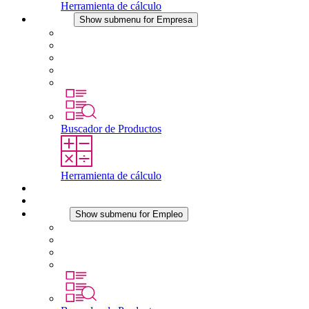
Herramienta de cálculo
Empresa
Show submenu for Empresa
Acerca de STEGO
Responsabilidad
Conformidad
Historia
Localizaciones
Buscador de Productos
Herramienta de cálculo
Descargas
Noticias
Empleo
Show submenu for Empleo
Empleo en STEGO
Trabajar en STEGO
Profesionales con experiencia
Prácticas y tesis final