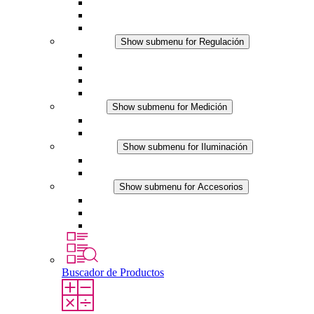
Ventiladores con filtro plus (DC)
Ventiladores con filtro
Accesorios
Regulación
Show submenu for Regulación
Termostatos
Higrostatos
Higrotermostatos
Línea DC
Medición
Show submenu for Medición
Productos IO-Link
Productos analógicos
Iluminación
Show submenu for Iluminación
Luminarias LED para envolventes
Línea DC
Accesorios
Show submenu for Accesorios
Tomas de corriente
Dispositivos compensadores de presión
Otros accesorios
Buscador de Productos