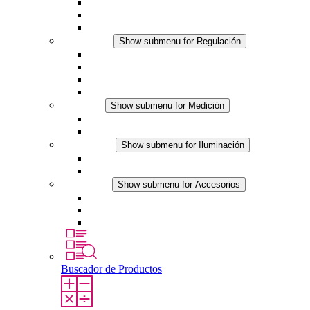
Ventiladores con filtro plus (DC)
Ventiladores con filtro
Accesorios
Regulación
Show submenu for Regulación
Termostatos
Higrostatos
Higrotermostatos
Línea DC
Medición
Show submenu for Medición
Productos IO-Link
Productos analógicos
Iluminación
Show submenu for Iluminación
Luminarias LED para envolventes
Línea DC
Accesorios
Show submenu for Accesorios
Tomas de corriente
Dispositivos compensadores de presión
Otros accesorios
Buscador de Productos