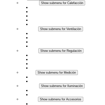
Calefacción
Show submenu for Calefacción
Resistencias calefactoras por convección
Resistencias calefactoras con ventilación
Línea DC
Termostato o higrostato integrado
Resistencias calefactoras con carcasa segura al tact
Ventilación
Show submenu for Ventilación
Ventiladores con filtro plus (AC)
Ventiladores con filtro plus (DC)
Ventiladores con filtro
Accesorios
Regulación
Show submenu for Regulación
Termostatos
Higrostatos
Higrotermostatos
Línea DC
Medición
Show submenu for Medición
Productos IO-Link
Productos analógicos
Iluminación
Show submenu for Iluminación
Luminarias LED para envolventes
Línea DC
Accesorios
Show submenu for Accesorios
Tomas de corriente