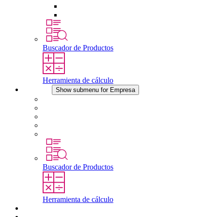
Dispositivos compensadores de presión
Otros accesorios
Buscador de Productos
Herramienta de cálculo
Empresa
Show submenu for Empresa
Acerca de STEGO
Responsabilidad
Conformidad
Historia
Localizaciones
Buscador de Productos
Herramienta de cálculo
Descargas
Noticias