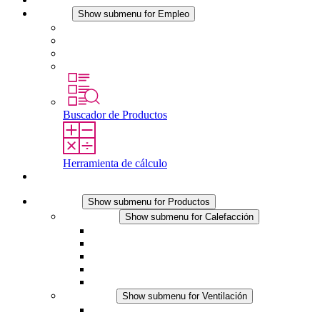
Empleo
Show submenu for Empleo
Empleo en STEGO
Trabajar en STEGO
Profesionales con experiencia
Prácticas y tesis final
Buscador de Productos
Herramienta de cálculo
Contacto
Productos
Show submenu for Productos
Calefacción
Show submenu for Calefacción
Resistencias calefactoras por convección
Resistencias calefactoras con ventilación
Línea DC
Termostato o higrostato integrado
Resistencias calefactoras con carcasa segura al tact
Ventilación
Show submenu for Ventilación
Ventiladores con filtro plus (AC)