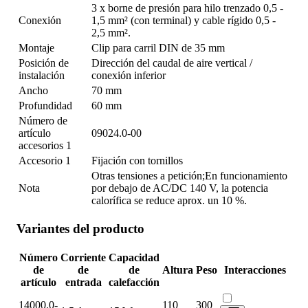
3 x borne de presión para hilo trenzado 0,5 -
Conexión
1,5 mm² (con terminal) y cable rígido 0,5 -
2,5 mm².
Montaje
Clip para carril DIN de 35 mm
Posición de
Dirección del caudal de aire vertical /
instalación
conexión inferior
Ancho
70 mm
Profundidad
60 mm
Número de
artículo
09024.0-00
accesorios 1
Accesorio 1
Fijación con tornillos
Otras tensiones a petición;En funcionamiento
Nota
por debajo de AC/DC 140 V, la potencia
calorífica se reduce aprox. un 10 %.
Variantes del producto
Número
Corriente
Capacidad
de
de
de
Altura
Peso
Interacciones
artículo
entrada
calefacción
14000.0-
110
300