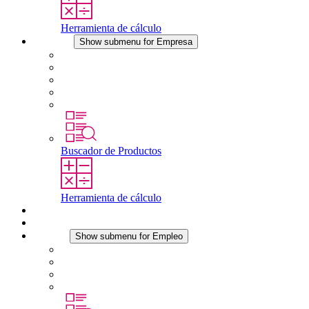
Herramienta de cálculo
Empresa
Show submenu for Empresa
Acerca de STEGO
Responsabilidad
Conformidad
Historia
Localizaciones
Buscador de Productos
Herramienta de cálculo
Descargas
Noticias
Empleo
Show submenu for Empleo
Empleo en STEGO
Trabajar en STEGO
Profesionales con experiencia
Prácticas y tesis final