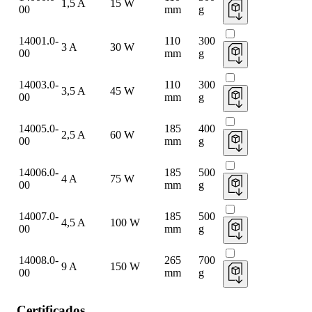
1,5 A
15 W
00
mm
g
14001.0-
110
300
3 A
30 W
00
mm
g
14003.0-
110
300
3,5 A
45 W
00
mm
g
14005.0-
185
400
2,5 A
60 W
00
mm
g
14006.0-
185
500
4 A
75 W
00
mm
g
14007.0-
185
500
4,5 A
100 W
00
mm
g
14008.0-
265
700
9 A
150 W
00
mm
g
Certificados