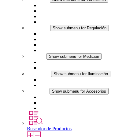
Ventiladores con filtro plus (AC)
Ventiladores con filtro plus (DC)
Ventiladores con filtro
Accesorios
Regulación
Show submenu for Regulación
Termostatos
Higrostatos
Higrotermostatos
Línea DC
Medición
Show submenu for Medición
Productos IO-Link
Productos analógicos
Iluminación
Show submenu for Iluminación
Luminarias LED para envolventes
Línea DC
Accesorios
Show submenu for Accesorios
Tomas de corriente
Dispositivos compensadores de presión
Otros accesorios
Buscador de Productos