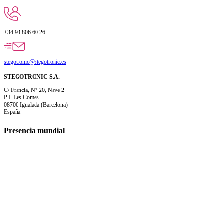
+34 93 806 60 26
stegotronic@stegotronic.es
STEGOTRONIC S.A.
C/ Francia, N° 20, Nave 2
P.I. Les Comes
08700 Igualada (Barcelona)
España
Presencia mundial