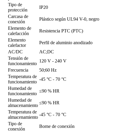
Tipo de
IP20
protección
Carcasa de
Plástico según UL94 V-0, negro
conexión
Elemento de
Resistencia PTC (PTC)
calefacción
Elemento
Perfil de aluminio anodizado
calefactor
AC/DC
AC;DC
Tensión de
120 V - 240 V
funcionamiento
Frecuencia
50;60 Hz
Temperatura de
-45 °C - 70 °C
funcionamiento
Humedad de
≤90 % HR
funcionamiento
Humedad de
≤90 % HR
almacenamiento
Temperatura de
-45 °C - 70 °C
almacenamiento
Tipo de
Borne de conexión
conexión