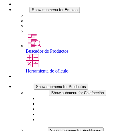
Noticias
Empleo
Show submenu for Empleo
Empleo en STEGO
Trabajar en STEGO
Profesionales con experiencia
Prácticas y tesis final
Buscador de Productos
Herramienta de cálculo
Contacto
Productos
Show submenu for Productos
Calefacción
Show submenu for Calefacción
Resistencias calefactoras por convección
Resistencias calefactoras con ventilación
Línea DC
Termostato o higrostato integrado
Resistencias calefactoras con carcasa segura al
tacto
Ventilación
Show submenu for Ventilación