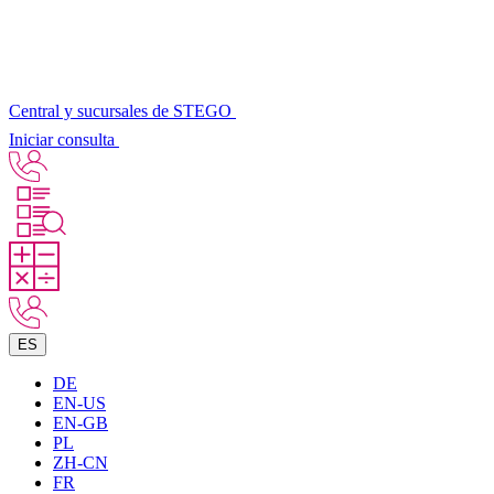
Central y sucursales de STEGO
Iniciar consulta
ES
DE
EN-US
EN-GB
PL
ZH-CN
FR