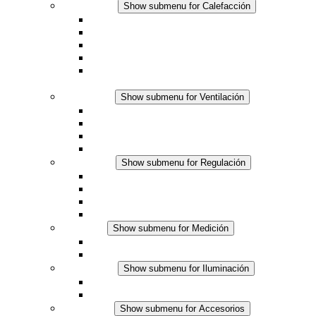
Calefacción
Show submenu for Calefacción
Resistencias calefactoras por convección
Resistencias calefactoras con ventilación
Línea DC
Termostato o higrostato integrado
Resistencias calefactoras con carcasa segura al
tacto
Ventilación
Show submenu for Ventilación
Ventiladores con filtro plus (AC)
Ventiladores con filtro plus (DC)
Ventiladores con filtro
Accesorios
Regulación
Show submenu for Regulación
Termostatos
Higrostatos
Higrotermostatos
Línea DC
Medición
Show submenu for Medición
Productos IO-Link
Productos analógicos
Iluminación
Show submenu for Iluminación
Luminarias LED para envolventes
Línea DC
Accesorios
Show submenu for Accesorios