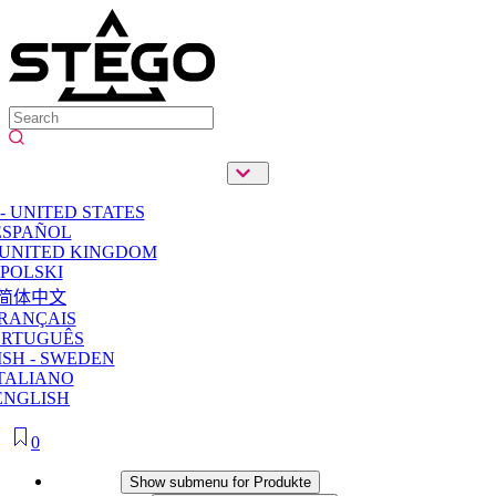
- UNITED STATES
ESPAÑOL
 UNITED KINGDOM
POLSKI
简体中文
RANÇAIS
ORTUGUÊS
SH - SWEDEN
TALIANO
ENGLISH
0
Produkte
Show submenu for Produkte