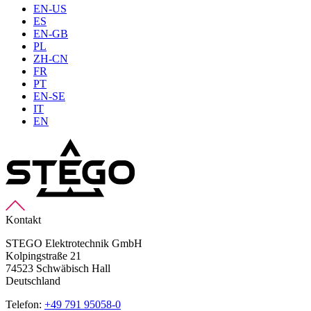
EN-US
ES
EN-GB
PL
ZH-CN
FR
PT
EN-SE
IT
EN
Kontakt
STEGO Elektrotechnik GmbH
Kolpingstraße 21
74523 Schwäbisch Hall
Deutschland
Telefon:
+49 791 95058-0