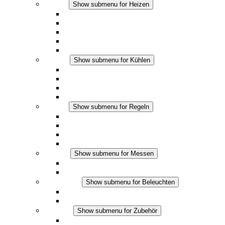
Heizen
Show submenu for Heizen
Konvektions-Heizgeräte
Heizgebläse
DC Anwendungen
Integrierte Regulierung
Touchsafe
Kühlen
Show submenu for Kühlen
Filterlüfter Plus AC
Filterlüfter Plus DC
Filterlüfter
Zubehör
Regeln
Show submenu for Regeln
Thermostate
Hygrostate
Hygrotherme
DC Anwendungen
Messen
Show submenu for Messen
IO-Link Produkte
Analoge Produkte
Beleuchten
Show submenu for Beleuchten
LED Schaltschrankleuchten
DC Anwendungen
Zubehör
Show submenu for Zubehör
Steckdosen