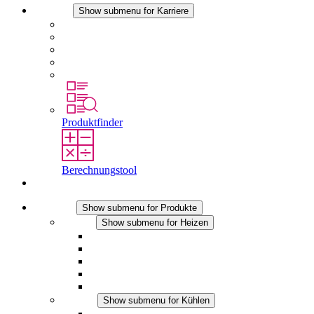
Karriere
Show submenu for Karriere
Karriere bei STEGO
Arbeiten bei Stego
Berufseinsteiger & Erfahrene
Schüler
Studierende
Produktfinder
Berechnungstool
Kontakt
Produkte
Show submenu for Produkte
Heizen
Show submenu for Heizen
Konvektions-Heizgeräte
Heizgebläse
DC Anwendungen
Integrierte Regulierung
Touchsafe
Kühlen
Show submenu for Kühlen
Filterlüfter Plus AC