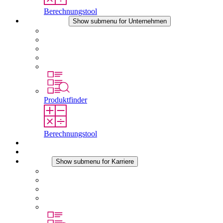
Berechnungstool
Unternehmen
Show submenu for Unternehmen
Über STEGO
Verantwortung
Konformität
Geschichte
Standorte
Produktfinder
Berechnungstool
Downloads
Aktuelles
Karriere
Show submenu for Karriere
Karriere bei STEGO
Arbeiten bei Stego
Berufseinsteiger & Erfahrene
Schüler
Studierende