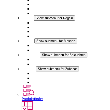
Filterlüfter Plus DC
Filterlüfter
Zubehör
Regeln
Show submenu for Regeln
Thermostate
Hygrostate
Hygrotherme
DC Anwendungen
Messen
Show submenu for Messen
IO-Link Produkte
Analoge Produkte
Beleuchten
Show submenu for Beleuchten
LED Schaltschrankleuchten
DC Anwendungen
Zubehör
Show submenu for Zubehör
Steckdosen
Druckausgleichselemente
Sonstiges Zubehör
Produktfinder