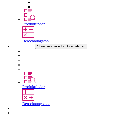
Druckausgleichselemente
Sonstiges Zubehör
Produktfinder
Berechnungstool
Unternehmen
Show submenu for Unternehmen
Über STEGO
Verantwortung
Konformität
Geschichte
Standorte
Produktfinder
Berechnungstool
Downloads
Aktuelles