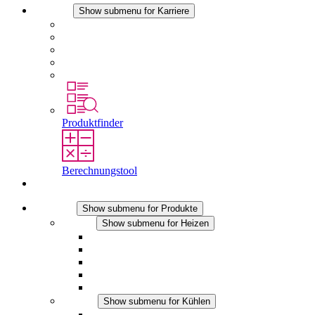
Karriere
Show submenu for Karriere
Karriere bei STEGO
Arbeiten bei Stego
Berufseinsteiger & Erfahrene
Schüler
Studierende
Produktfinder
Berechnungstool
Kontakt
Produkte
Show submenu for Produkte
Heizen
Show submenu for Heizen
Konvektions-Heizgeräte
Heizgebläse
DC Anwendungen
Integrierte Regulierung
Touchsafe
Kühlen
Show submenu for Kühlen
Filterlüfter Plus AC