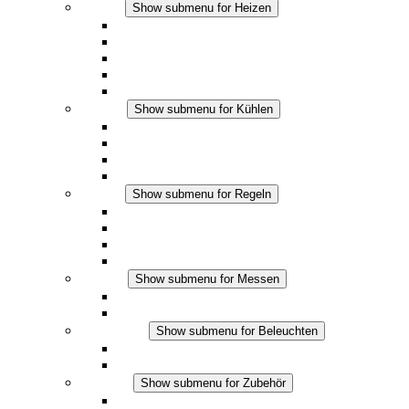
Heizen
Show submenu for Heizen
Konvektions-Heizgeräte
Heizgebläse
DC Anwendungen
Integrierte Regulierung
Touchsafe
Kühlen
Show submenu for Kühlen
Filterlüfter Plus AC
Filterlüfter Plus DC
Filterlüfter
Zubehör
Regeln
Show submenu for Regeln
Thermostate
Hygrostate
Hygrotherme
DC Anwendungen
Messen
Show submenu for Messen
IO-Link Produkte
Analoge Produkte
Beleuchten
Show submenu for Beleuchten
LED Schaltschrankleuchten
DC Anwendungen
Zubehör
Show submenu for Zubehör
Steckdosen