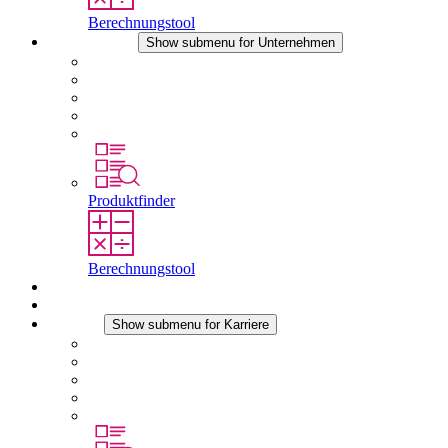
Berechnungstool
Unternehmen
Show submenu for Unternehmen
Über STEGO
Verantwortung
Konformität
Geschichte
Standorte
Produktfinder
Berechnungstool
Downloads
Aktuelles
Karriere
Show submenu for Karriere
Karriere bei STEGO
Arbeiten bei Stego
Berufseinsteiger & Erfahrene
Schüler
Studierende