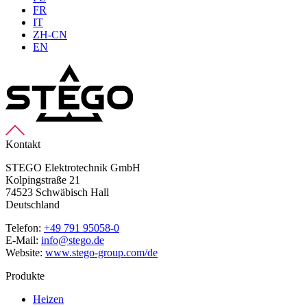
FR
IT
ZH-CN
EN
Kontakt
STEGO Elektrotechnik GmbH
Kolpingstraße 21
74523 Schwäbisch Hall
Deutschland
Telefon:
+49 791 95058-0
E-Mail:
info@stego.de
Website:
www.stego-group.com/de
Produkte
Heizen