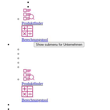
Druckausgleichselemente
Sonstiges Zubehör
Produktfinder
Berechnungstool
Unternehmen
Show submenu for Unternehmen
Über STEGO
Verantwortung
Konformität
Geschichte
Standorte
Produktfinder
Berechnungstool
Downloads
Aktuelles