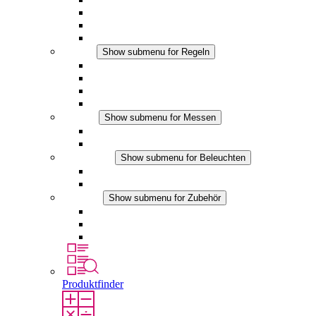
Filterlüfter Plus DC
Filterlüfter
Zubehör
Regeln
Show submenu for Regeln
Thermostate
Hygrostate
Hygrotherme
DC Anwendungen
Messen
Show submenu for Messen
IO-Link Produkte
Analoge Produkte
Beleuchten
Show submenu for Beleuchten
LED Schaltschrankleuchten
DC Anwendungen
Zubehör
Show submenu for Zubehör
Steckdosen
Druckausgleichselemente
Sonstiges Zubehör
Produktfinder