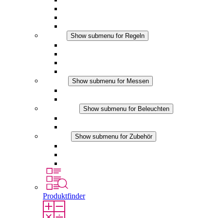
Filterlüfter Plus DC
Filterlüfter
Zubehör
Regeln
Show submenu for Regeln
Thermostate
Hygrostate
Hygrotherme
DC Anwendungen
Messen
Show submenu for Messen
IO-Link Produkte
Analoge Produkte
Beleuchten
Show submenu for Beleuchten
LED Schaltschrankleuchten
DC Anwendungen
Zubehör
Show submenu for Zubehör
Steckdosen
Druckausgleichselemente
Sonstiges Zubehör
Produktfinder