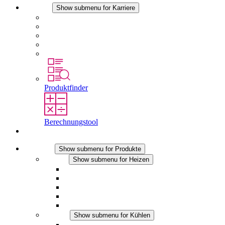
Karriere
Show submenu for Karriere
Karriere bei STEGO
Arbeiten bei Stego
Berufseinsteiger & Erfahrene
Schüler
Studierende
Produktfinder
Berechnungstool
Kontakt
Produkte
Show submenu for Produkte
Heizen
Show submenu for Heizen
Konvektions-Heizgeräte
Heizgebläse
DC Anwendungen
Integrierte Regulierung
Touchsafe
Kühlen
Show submenu for Kühlen
Filterlüfter Plus AC