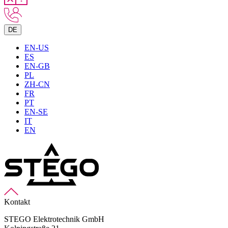
DE
EN-US
ES
EN-GB
PL
ZH-CN
FR
PT
EN-SE
IT
EN
Kontakt
STEGO Elektrotechnik GmbH