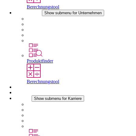
Berechnungstool
Unternehmen
Show submenu for Unternehmen
Über STEGO
Verantwortung
Konformität
Geschichte
Standorte
Produktfinder
Berechnungstool
Downloads
Aktuelles
Karriere
Show submenu for Karriere
Karriere bei STEGO
Arbeiten bei Stego
Berufseinsteiger & Erfahrene
Schüler
Studierende