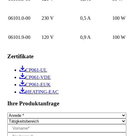
06101.0-00
230 V
0,5 A
100 W
06101.9-00
120 V
0,9 A
100 W
Zertifikate
CP061-UL
CP061-VDE
CP061-EUK
HEATING-EAC
Ihre Produktanfrage