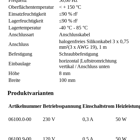
Frequenz
50;60 Hz
Oberflächentemperatur
< + 150 °C
Einsatzfeuchtigkeit
≤90 % rF
Lagerfeuchtigkeit
≤90 % rF
Lagertemperatur
-40 °C - 85 °C
Anschlussart
Anschlusskabel
halogenfreies Silikonkabel 3 x 0,75
Anschluss
mm²(3 x AWG 19), 1 m
Befestigung
Schraubbefestigung
horizontal |Luftstromrichtung
Einbaulage
vertikal / Anschluss unten
Höhe
8 mm
Breite
100 mm
Produktvarianten
Artikelnummer
Betriebsspannung
Einschaltstrom
Heizleistun
06100.0-00
230 V
0,3 A
50 W
06100.9-00
120 V
0,5 A
50 W