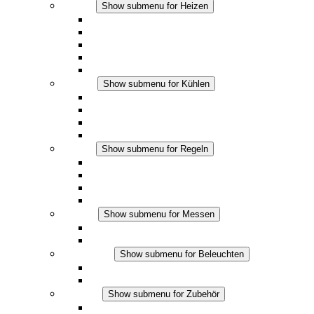
Heizen
Show submenu for Heizen
Konvektions-Heizgeräte
Heizgebläse
DC Anwendungen
Integrierte Regulierung
Touchsafe
Kühlen
Show submenu for Kühlen
Filterlüfter Plus AC
Filterlüfter Plus DC
Filterlüfter
Zubehör
Regeln
Show submenu for Regeln
Thermostate
Hygrostate
Hygrotherme
DC Anwendungen
Messen
Show submenu for Messen
IO-Link Produkte
Analoge Produkte
Beleuchten
Show submenu for Beleuchten
LED Schaltschrankleuchten
DC Anwendungen
Zubehör
Show submenu for Zubehör
Steckdosen