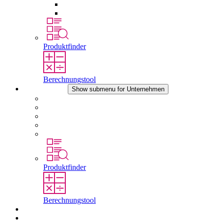
Druckausgleichselemente
Sonstiges Zubehör
Produktfinder
Berechnungstool
Unternehmen
Show submenu for Unternehmen
Über STEGO
Verantwortung
Konformität
Geschichte
Standorte
Produktfinder
Berechnungstool
Downloads
Aktuelles