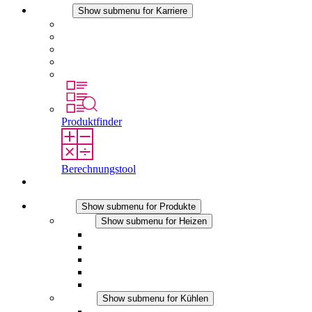
Karriere
Show submenu for Karriere
Karriere bei STEGO
Arbeiten bei Stego
Berufseinsteiger & Erfahrene
Schüler
Studierende
Produktfinder
Berechnungstool
Kontakt
Produkte
Show submenu for Produkte
Heizen
Show submenu for Heizen
Konvektions-Heizgeräte
Heizgebläse
DC Anwendungen
Integrierte Regulierung
Touchsafe
Kühlen
Show submenu for Kühlen
Filterlüfter Plus AC