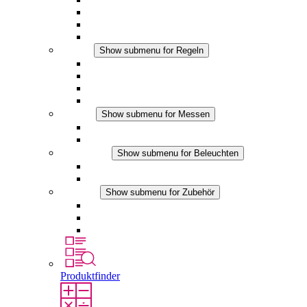
Filterlüfter Plus DC
Filterlüfter
Zubehör
Regeln
Show submenu for Regeln
Thermostate
Hygrostate
Hygrotherme
DC Anwendungen
Messen
Show submenu for Messen
IO-Link Produkte
Analoge Produkte
Beleuchten
Show submenu for Beleuchten
LED Schaltschrankleuchten
DC Anwendungen
Zubehör
Show submenu for Zubehör
Steckdosen
Druckausgleichselemente
Sonstiges Zubehör
Produktfinder