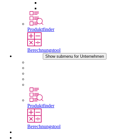
Druckausgleichselemente
Sonstiges Zubehör
Produktfinder
Berechnungstool
Unternehmen
Show submenu for Unternehmen
Über STEGO
Verantwortung
Konformität
Geschichte
Standorte
Produktfinder
Berechnungstool
Downloads
Aktuelles