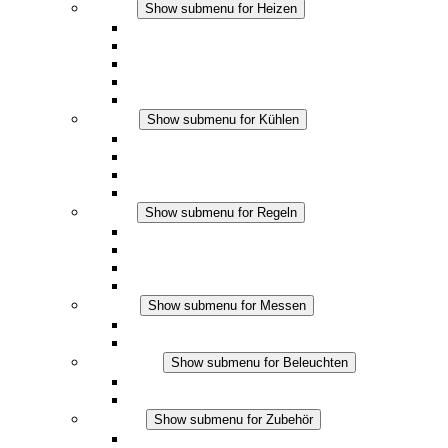
Heizen
Show submenu for Heizen
Konvektions-Heizgeräte
Heizgebläse
DC Anwendungen
Integrierte Regulierung
Touchsafe
Kühlen
Show submenu for Kühlen
Filterlüfter Plus AC
Filterlüfter Plus DC
Filterlüfter
Zubehör
Regeln
Show submenu for Regeln
Thermostate
Hygrostate
Hygrotherme
DC Anwendungen
Messen
Show submenu for Messen
IO-Link Produkte
Analoge Produkte
Beleuchten
Show submenu for Beleuchten
LED Schaltschrankleuchten
DC Anwendungen
Zubehör
Show submenu for Zubehör
Steckdosen