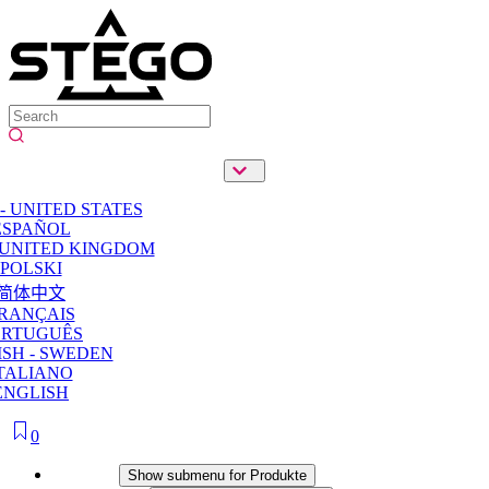
- UNITED STATES
ESPAÑOL
 UNITED KINGDOM
POLSKI
简体中文
RANÇAIS
ORTUGUÊS
SH - SWEDEN
TALIANO
ENGLISH
0
Produkte
Show submenu for Produkte