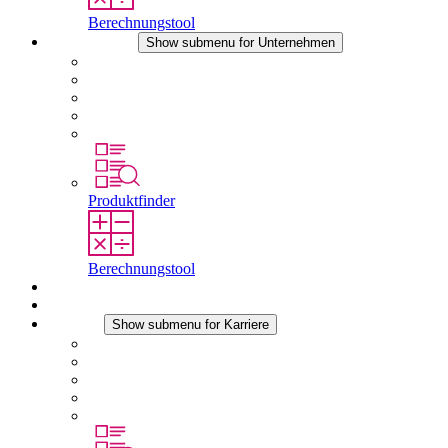
Berechnungstool
Unternehmen
Show submenu for Unternehmen
Über STEGO
Verantwortung
Konformität
Geschichte
Standorte
Produktfinder
Berechnungstool
Downloads
Aktuelles
Karriere
Show submenu for Karriere
Karriere bei STEGO
Arbeiten bei Stego
Berufseinsteiger & Erfahrene
Schüler
Studierende