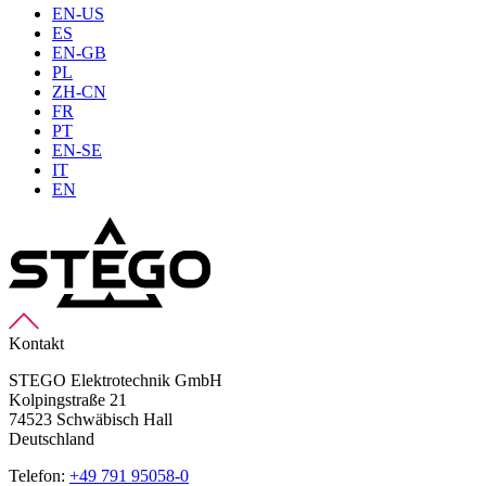
EN-US
ES
EN-GB
PL
ZH-CN
FR
PT
EN-SE
IT
EN
Kontakt
STEGO Elektrotechnik GmbH
Kolpingstraße 21
74523 Schwäbisch Hall
Deutschland
Telefon:
+49 791 95058-0