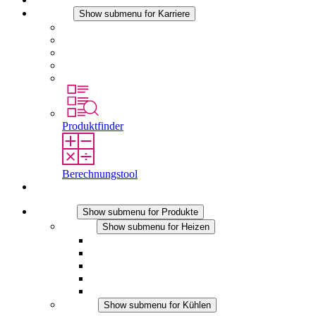
Karriere
Show submenu for Karriere
Karriere bei STEGO
Arbeiten bei Stego
Berufseinsteiger & Erfahrene
Schüler
Studierende
Produktfinder
Berechnungstool
Kontakt
Produkte
Show submenu for Produkte
Heizen
Show submenu for Heizen
Konvektions-Heizgeräte
Heizgebläse
DC Anwendungen
Integrierte Regulierung
Touchsafe
Kühlen
Show submenu for Kühlen