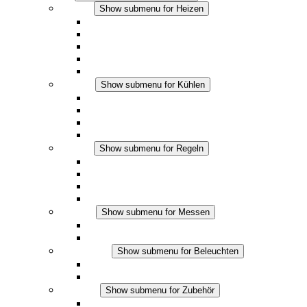
Heizen
Show submenu for Heizen
Konvektions-Heizgeräte
Heizgebläse
DC Anwendungen
Integrierte Regulierung
Touchsafe
Kühlen
Show submenu for Kühlen
Filterlüfter Plus AC
Filterlüfter Plus DC
Filterlüfter
Zubehör
Regeln
Show submenu for Regeln
Thermostate
Hygrostate
Hygrotherme
DC Anwendungen
Messen
Show submenu for Messen
IO-Link Produkte
Analoge Produkte
Beleuchten
Show submenu for Beleuchten
LED Schaltschrankleuchten
DC Anwendungen
Zubehör
Show submenu for Zubehör
Steckdosen