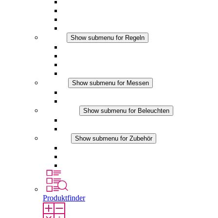
Filterlüfter Plus AC
Filterlüfter Plus DC
Filterlüfter
Zubehör
Regeln
Show submenu for Regeln
Thermostate
Hygrostate
Hygrotherme
DC Anwendungen
Messen
Show submenu for Messen
IO-Link Produkte
Analoge Produkte
Beleuchten
Show submenu for Beleuchten
LED Schaltschrankleuchten
DC Anwendungen
Zubehör
Show submenu for Zubehör
Steckdosen
Druckausgleichselemente
Sonstiges Zubehör
Produktfinder