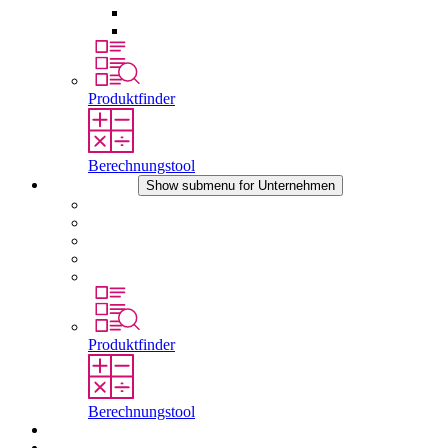
Druckausgleichselemente
Sonstiges Zubehör
Produktfinder
Berechnungstool
Unternehmen
Show submenu for Unternehmen
Über STEGO
Verantwortung
Konformität
Geschichte
Standorte
Produktfinder
Berechnungstool
Downloads
Aktuelles