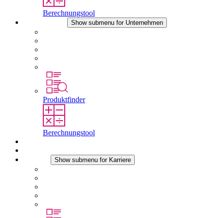
Berechnungstool
Unternehmen
Show submenu for Unternehmen
Über STEGO
Verantwortung
Konformität
Geschichte
Standorte
Produktfinder
Berechnungstool
Downloads
Aktuelles
Karriere
Show submenu for Karriere
Karriere bei STEGO
Arbeiten bei Stego
Berufseinsteiger & Erfahrene
Schüler
Studierende