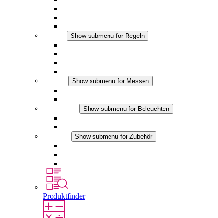
Filterlüfter Plus DC
Filterlüfter
Zubehör
Regeln
Show submenu for Regeln
Thermostate
Hygrostate
Hygrotherme
DC Anwendungen
Messen
Show submenu for Messen
IO-Link Produkte
Analoge Produkte
Beleuchten
Show submenu for Beleuchten
LED Schaltschrankleuchten
DC Anwendungen
Zubehör
Show submenu for Zubehör
Steckdosen
Druckausgleichselemente
Sonstiges Zubehör
Produktfinder