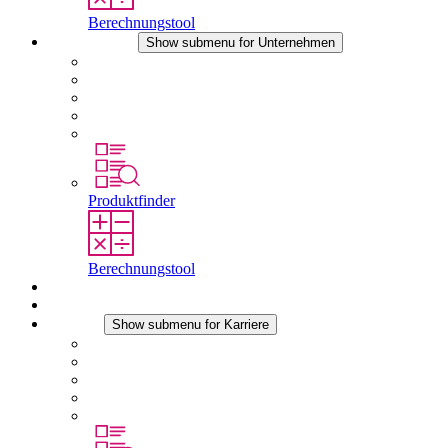
Berechnungstool
Unternehmen
Show submenu for Unternehmen
Über STEGO
Verantwortung
Konformität
Geschichte
Standorte
Produktfinder
Berechnungstool
Downloads
Aktuelles
Karriere
Show submenu for Karriere
Karriere bei STEGO
Arbeiten bei Stego
Berufseinsteiger & Erfahrene
Schüler
Studierende