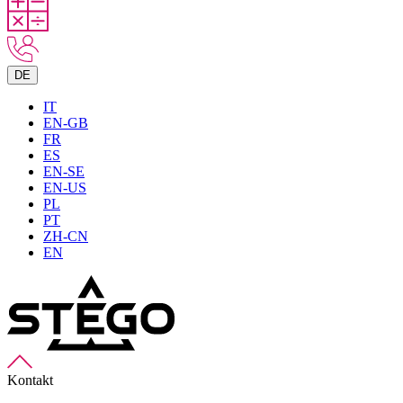
DE
IT
EN-GB
FR
ES
EN-SE
EN-US
PL
PT
ZH-CN
EN
Kontakt