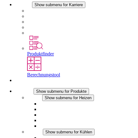
Karriere
Show submenu for Karriere
Karriere bei STEGO
Arbeiten bei Stego
Berufseinsteiger & Erfahrene
Schüler
Studierende
Produktfinder
Berechnungstool
Kontakt
Produkte
Show submenu for Produkte
Heizen
Show submenu for Heizen
Konvektions-Heizgeräte
Heizgebläse
DC Anwendungen
Integrierte Regulierung
Touchsafe
Kühlen
Show submenu for Kühlen
Filterlüfter Plus AC