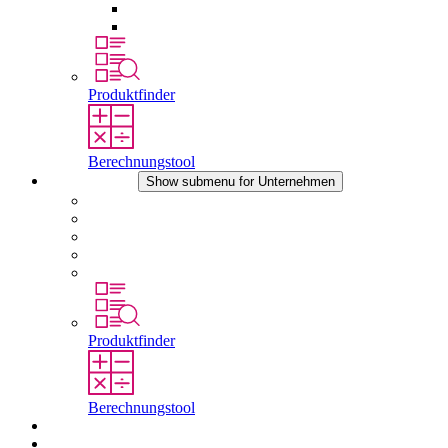
Druckausgleichselemente
Sonstiges Zubehör
Produktfinder
Berechnungstool
Unternehmen
Show submenu for Unternehmen
Über STEGO
Verantwortung
Konformität
Geschichte
Standorte
Produktfinder
Berechnungstool
Downloads
Aktuelles