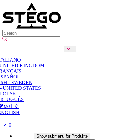
TALIANO
 UNITED KINGDOM
RANÇAIS
ESPAÑOL
SH - SWEDEN
- UNITED STATES
POLSKI
ORTUGUÊS
简体中文
ENGLISH
0
Produkte
Show submenu for Produkte