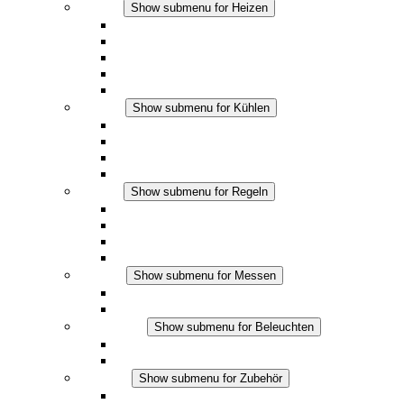
Heizen
Show submenu for Heizen
Konvektions-Heizgeräte
Heizgebläse
DC Anwendungen
Integrierte Regulierung
Touchsafe
Kühlen
Show submenu for Kühlen
Filterlüfter Plus AC
Filterlüfter Plus DC
Filterlüfter
Zubehör
Regeln
Show submenu for Regeln
Thermostate
Hygrostate
Hygrotherme
DC Anwendungen
Messen
Show submenu for Messen
IO-Link Produkte
Analoge Produkte
Beleuchten
Show submenu for Beleuchten
LED Schaltschrankleuchten
DC Anwendungen
Zubehör
Show submenu for Zubehör
Steckdosen