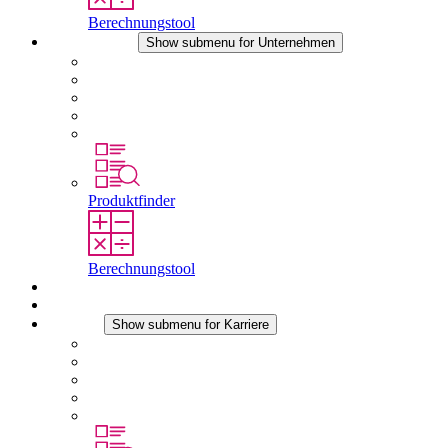
Berechnungstool
Unternehmen
Show submenu for Unternehmen
Über STEGO
Verantwortung
Konformität
Geschichte
Standorte
Produktfinder
Berechnungstool
Downloads
Aktuelles
Karriere
Show submenu for Karriere
Karriere bei STEGO
Arbeiten bei Stego
Berufseinsteiger & Erfahrene
Schüler
Studierende