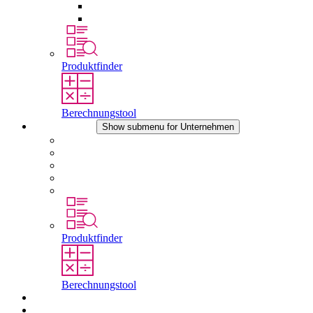
Druckausgleichselemente
Sonstiges Zubehör
Produktfinder
Berechnungstool
Unternehmen
Show submenu for Unternehmen
Über STEGO
Verantwortung
Konformität
Geschichte
Standorte
Produktfinder
Berechnungstool
Downloads
Aktuelles