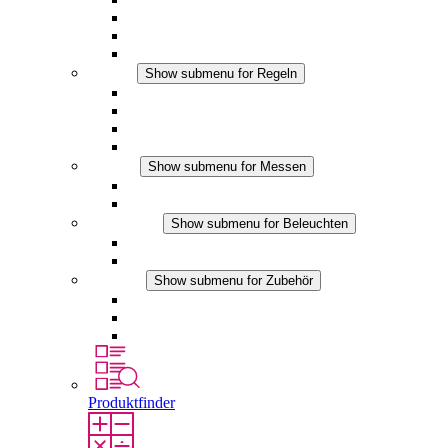
Filterlüfter Plus DC
Filterlüfter
Zubehör
Regeln
Show submenu for Regeln
Thermostate
Hygrostate
Hygrotherme
DC Anwendungen
Messen
Show submenu for Messen
IO-Link Produkte
Analoge Produkte
Beleuchten
Show submenu for Beleuchten
LED Schaltschrankleuchten
DC Anwendungen
Zubehör
Show submenu for Zubehör
Steckdosen
Druckausgleichselemente
Sonstiges Zubehör
Produktfinder