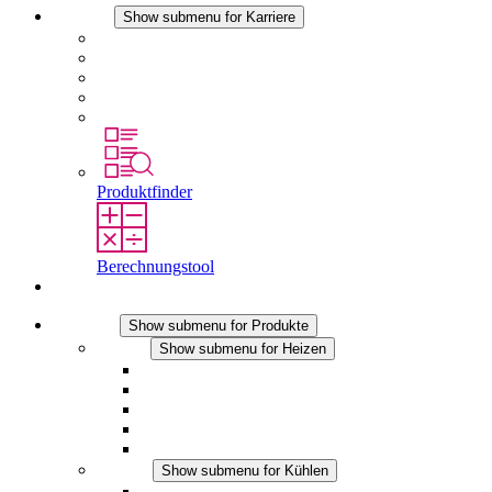
Karriere
Show submenu for Karriere
Karriere bei STEGO
Arbeiten bei Stego
Berufseinsteiger & Erfahrene
Schüler
Studierende
Produktfinder
Berechnungstool
Kontakt
Produkte
Show submenu for Produkte
Heizen
Show submenu for Heizen
Konvektions-Heizgeräte
Heizgebläse
DC Anwendungen
Integrierte Regulierung
Touchsafe
Kühlen
Show submenu for Kühlen
Filterlüfter Plus AC