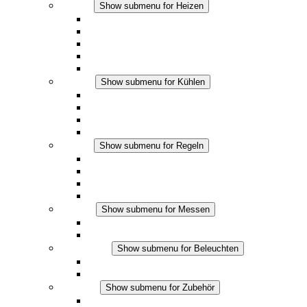
Heizen
Show submenu for Heizen
Konvektions-Heizgeräte
Heizgebläse
DC Anwendungen
Integrierte Regulierung
Touchsafe
Kühlen
Show submenu for Kühlen
Filterlüfter Plus AC
Filterlüfter Plus DC
Filterlüfter
Zubehör
Regeln
Show submenu for Regeln
Thermostate
Hygrostate
Hygrotherme
DC Anwendungen
Messen
Show submenu for Messen
IO-Link Produkte
Analoge Produkte
Beleuchten
Show submenu for Beleuchten
LED Schaltschrankleuchten
DC Anwendungen
Zubehör
Show submenu for Zubehör
Steckdosen