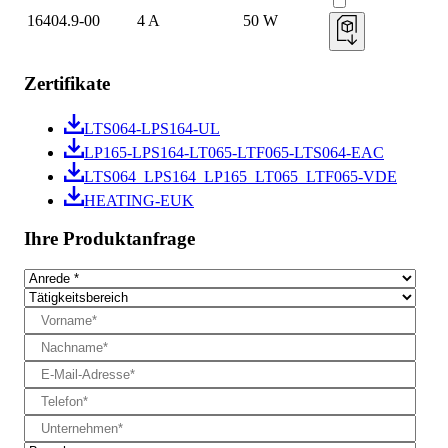
16404.9-00
4 A
50 W
Zertifikate
LTS064-LPS164-UL
LP165-LPS164-LT065-LTF065-LTS064-EAC
LTS064_LPS164_LP165_LT065_LTF065-VDE
HEATING-EUK
Ihre Produktanfrage