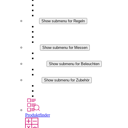
Filterlüfter Plus DC
Filterlüfter
Zubehör
Regeln
Show submenu for Regeln
Thermostate
Hygrostate
Hygrotherme
DC Anwendungen
Messen
Show submenu for Messen
IO-Link Produkte
Analoge Produkte
Beleuchten
Show submenu for Beleuchten
LED Schaltschrankleuchten
DC Anwendungen
Zubehör
Show submenu for Zubehör
Steckdosen
Druckausgleichselemente
Sonstiges Zubehör
Produktfinder