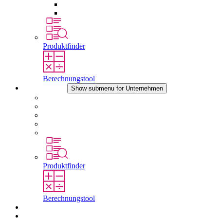
Druckausgleichselemente
Sonstiges Zubehör
Produktfinder
Berechnungstool
Unternehmen
Show submenu for Unternehmen
Über STEGO
Verantwortung
Konformität
Geschichte
Standorte
Produktfinder
Berechnungstool
Downloads
Aktuelles