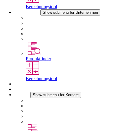
Berechnungstool
Unternehmen
Show submenu for Unternehmen
Über STEGO
Verantwortung
Konformität
Geschichte
Standorte
Produktfinder
Berechnungstool
Downloads
Aktuelles
Karriere
Show submenu for Karriere
Karriere bei STEGO
Arbeiten bei Stego
Berufseinsteiger & Erfahrene
Schüler
Studierende