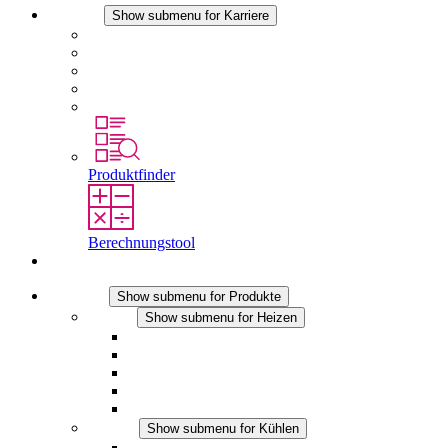
Karriere
Show submenu for Karriere
Karriere bei STEGO
Arbeiten bei Stego
Berufseinsteiger & Erfahrene
Schüler
Studierende
Produktfinder
Berechnungstool
Kontakt
Produkte
Show submenu for Produkte
Heizen
Show submenu for Heizen
Konvektions-Heizgeräte
Heizgebläse
DC Anwendungen
Integrierte Regulierung
Touchsafe
Kühlen
Show submenu for Kühlen
Filterlüfter Plus AC