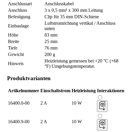
Anschlussart
Anschlusskabel
Anschluss
3 x 0,5 mm² x 300 mm Leitung
Befestigung
Clip für 35 mm DIN-Schiene
Luftstromrichtung vertikal / Anschluss
Einbaulage
unten
Höhe
83 mm
Breite
25 mm
Tiefe
76 mm
Gewicht
200 g
Heizleistung gemessen bei +20 °C (+68
Hinweis
°F) Umgebungstemperatur.
Produktvarianten
Artikelnummer
Einschaltstrom
Heizleistung
Interaktionen
16400.0-00
2 A
10 W
16400.9-00
2 A
10 W