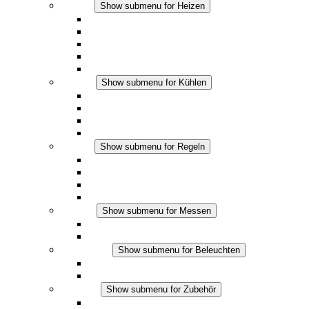
Heizen
Show submenu for Heizen
Konvektions-Heizgeräte
Heizgebläse
DC Anwendungen
Integrierte Regulierung
Touchsafe
Kühlen
Show submenu for Kühlen
Filterlüfter Plus AC
Filterlüfter Plus DC
Filterlüfter
Zubehör
Regeln
Show submenu for Regeln
Thermostate
Hygrostate
Hygrotherme
DC Anwendungen
Messen
Show submenu for Messen
IO-Link Produkte
Analoge Produkte
Beleuchten
Show submenu for Beleuchten
LED Schaltschrankleuchten
DC Anwendungen
Zubehör
Show submenu for Zubehör
Steckdosen