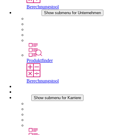
Berechnungstool
Unternehmen
Show submenu for Unternehmen
Über STEGO
Verantwortung
Konformität
Geschichte
Standorte
Produktfinder
Berechnungstool
Downloads
Aktuelles
Karriere
Show submenu for Karriere
Karriere bei STEGO
Arbeiten bei Stego
Berufseinsteiger & Erfahrene
Schüler
Studierende