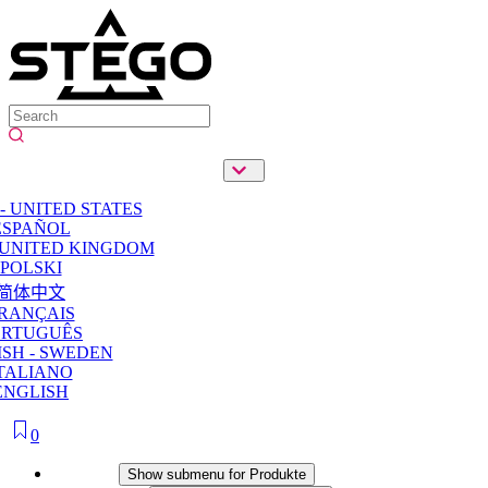
- UNITED STATES
ESPAÑOL
 UNITED KINGDOM
POLSKI
简体中文
RANÇAIS
ORTUGUÊS
SH - SWEDEN
TALIANO
ENGLISH
0
Produkte
Show submenu for Produkte