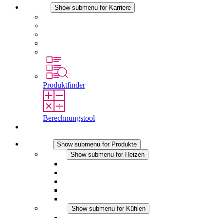
Karriere
Show submenu for Karriere
Karriere bei STEGO
Arbeiten bei Stego
Berufseinsteiger & Erfahrene
Schüler
Studierende
Produktfinder
Berechnungstool
Kontakt
Produkte
Show submenu for Produkte
Heizen
Show submenu for Heizen
Konvektions-Heizgeräte
Heizgebläse
DC Anwendungen
Integrierte Regulierung
Touchsafe
Kühlen
Show submenu for Kühlen
Filterlüfter Plus AC