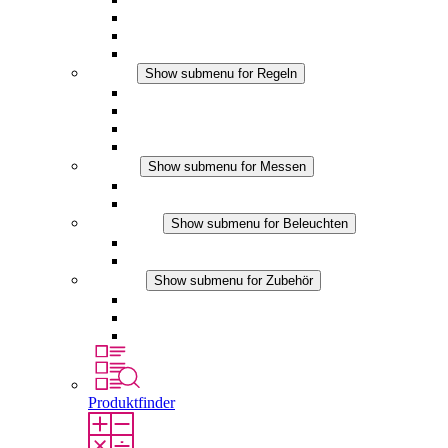
Filterlüfter Plus DC
Filterlüfter
Zubehör
Regeln
Show submenu for Regeln
Thermostate
Hygrostate
Hygrotherme
DC Anwendungen
Messen
Show submenu for Messen
IO-Link Produkte
Analoge Produkte
Beleuchten
Show submenu for Beleuchten
LED Schaltschrankleuchten
DC Anwendungen
Zubehör
Show submenu for Zubehör
Steckdosen
Druckausgleichselemente
Sonstiges Zubehör
Produktfinder