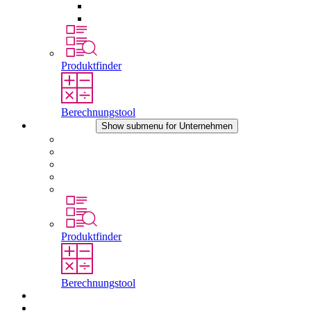
Druckausgleichselemente
Sonstiges Zubehör
Produktfinder
Berechnungstool
Unternehmen
Show submenu for Unternehmen
Über STEGO
Verantwortung
Konformität
Geschichte
Standorte
Produktfinder
Berechnungstool
Downloads
Aktuelles