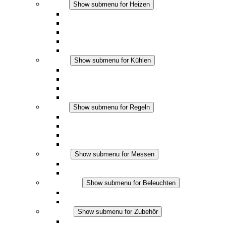
Heizen
Show submenu for Heizen
Konvektions-Heizgeräte
Heizgebläse
DC Anwendungen
Integrierte Regulierung
Touchsafe
Kühlen
Show submenu for Kühlen
Filterlüfter Plus AC
Filterlüfter Plus DC
Filterlüfter
Zubehör
Regeln
Show submenu for Regeln
Thermostate
Hygrostate
Hygrotherme
DC Anwendungen
Messen
Show submenu for Messen
IO-Link Produkte
Analoge Produkte
Beleuchten
Show submenu for Beleuchten
LED Schaltschrankleuchten
DC Anwendungen
Zubehör
Show submenu for Zubehör
Steckdosen