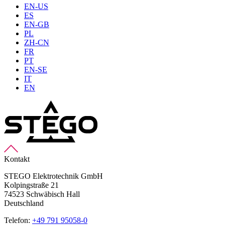
EN-US
ES
EN-GB
PL
ZH-CN
FR
PT
EN-SE
IT
EN
Kontakt
STEGO Elektrotechnik GmbH
Kolpingstraße 21
74523 Schwäbisch Hall
Deutschland
Telefon:
+49 791 95058-0