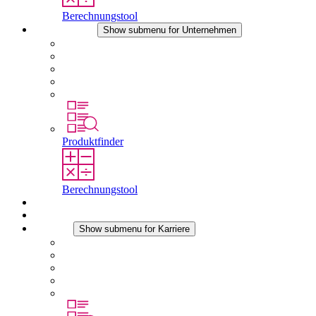
Berechnungstool
Unternehmen
Show submenu for Unternehmen
Über STEGO
Verantwortung
Konformität
Geschichte
Standorte
Produktfinder
Berechnungstool
Downloads
Aktuelles
Karriere
Show submenu for Karriere
Karriere bei STEGO
Arbeiten bei Stego
Berufseinsteiger & Erfahrene
Schüler
Studierende