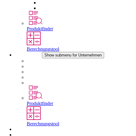
Druckausgleichselemente
Sonstiges Zubehör
Produktfinder
Berechnungstool
Unternehmen
Show submenu for Unternehmen
Über STEGO
Verantwortung
Konformität
Geschichte
Standorte
Produktfinder
Berechnungstool
Downloads
Aktuelles