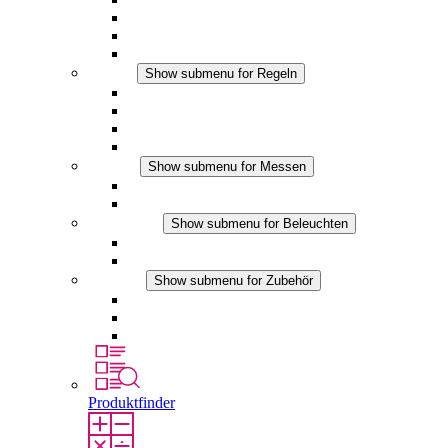
Filterlüfter Plus DC
Filterlüfter
Zubehör
Regeln
Show submenu for Regeln
Thermostate
Hygrostate
Hygrotherme
DC Anwendungen
Messen
Show submenu for Messen
IO-Link Produkte
Analoge Produkte
Beleuchten
Show submenu for Beleuchten
LED Schaltschrankleuchten
DC Anwendungen
Zubehör
Show submenu for Zubehör
Steckdosen
Druckausgleichselemente
Sonstiges Zubehör
Produktfinder