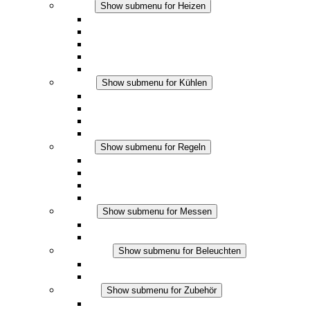
Heizen
Show submenu for Heizen
Konvektions-Heizgeräte
Heizgebläse
DC Anwendungen
Integrierte Regulierung
Touchsafe
Kühlen
Show submenu for Kühlen
Filterlüfter Plus AC
Filterlüfter Plus DC
Filterlüfter
Zubehör
Regeln
Show submenu for Regeln
Thermostate
Hygrostate
Hygrotherme
DC Anwendungen
Messen
Show submenu for Messen
IO-Link Produkte
Analoge Produkte
Beleuchten
Show submenu for Beleuchten
LED Schaltschrankleuchten
DC Anwendungen
Zubehör
Show submenu for Zubehör
Steckdosen