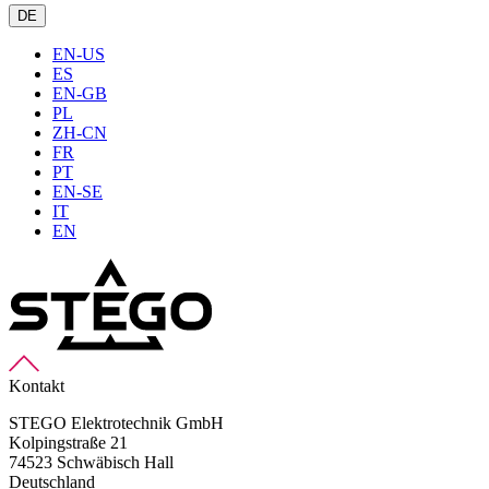
DE
EN-US
ES
EN-GB
PL
ZH-CN
FR
PT
EN-SE
IT
EN
Kontakt
STEGO Elektrotechnik GmbH
Kolpingstraße 21
74523 Schwäbisch Hall
Deutschland