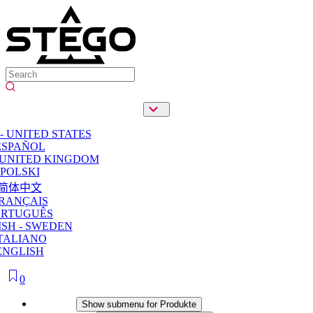
- UNITED STATES
ESPAÑOL
 UNITED KINGDOM
POLSKI
简体中文
RANÇAIS
ORTUGUÊS
SH - SWEDEN
TALIANO
ENGLISH
0
Produkte
Show submenu for Produkte