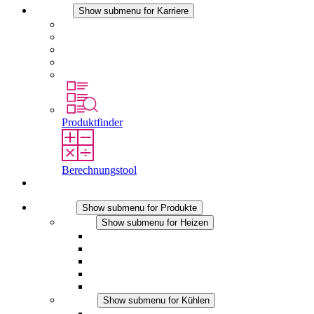
Karriere
Show submenu for Karriere
Karriere bei STEGO
Arbeiten bei Stego
Berufseinsteiger & Erfahrene
Schüler
Studierende
Produktfinder
Berechnungstool
Kontakt
Produkte
Show submenu for Produkte
Heizen
Show submenu for Heizen
Konvektions-Heizgeräte
Heizgebläse
DC Anwendungen
Integrierte Regulierung
Touchsafe
Kühlen
Show submenu for Kühlen
Filterlüfter Plus AC