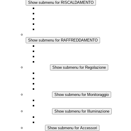
Show submenu for RISCALDAMENTO
Riscaldatori a Convezione
Termoventilatori
Applicazioni in Corrente Continua
Regolazione Integrata
Touchsafe
RAFFREDDAMENTO
Show submenu for RAFFREDDAMENTO
Ventilatore con filtro Plus AC
Ventilatore con filtro Plus DC
Ventilatore con filtro
Accessori
Regolazione
Show submenu for Regolazione
Termostati
Igrostati
Higrotermostati
Applicazione DC
Monitoraggio
Show submenu for Monitoraggio
Prodotti IO-Link
Prodotti analogici
Illuminazione
Show submenu for Illuminazione
Lampada LED per quadri elettrici
Applicazioni in DC
Accessori
Show submenu for Accessori