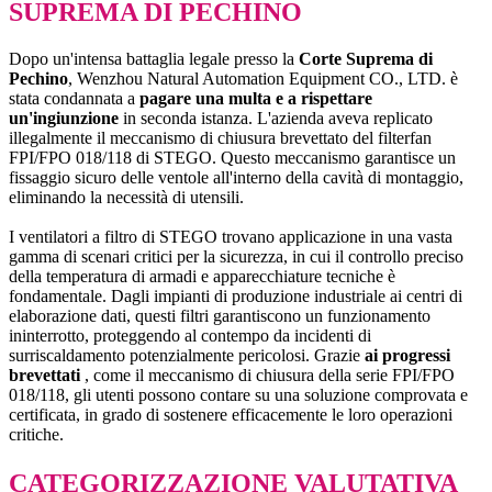
SUPREMA DI PECHINO
Dopo un'intensa battaglia legale presso la
Corte Suprema di
Pechino
, Wenzhou Natural Automation Equipment CO., LTD. è
stata condannata a
pagare una multa e a rispettare
un'ingiunzione
in seconda istanza. L'azienda aveva replicato
illegalmente il meccanismo di chiusura brevettato del filterfan
FPI/FPO 018/118 di STEGO. Questo meccanismo garantisce un
fissaggio sicuro delle ventole all'interno della cavità di montaggio,
eliminando la necessità di utensili.
I ventilatori a filtro di STEGO trovano applicazione in una vasta
gamma di scenari critici per la sicurezza, in cui il controllo preciso
della temperatura di armadi e apparecchiature tecniche è
fondamentale. Dagli impianti di produzione industriale ai centri di
elaborazione dati, questi filtri garantiscono un funzionamento
ininterrotto, proteggendo al contempo da incidenti di
surriscaldamento potenzialmente pericolosi. Grazie
ai progressi
brevettati
, come il meccanismo di chiusura della serie FPI/FPO
018/118, gli utenti possono contare su una soluzione comprovata e
certificata, in grado di sostenere efficacemente le loro operazioni
critiche.
CATEGORIZZAZIONE VALUTATIVA