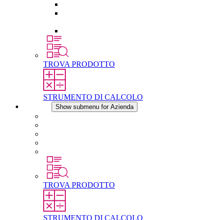
Presa elettrica
Raccordo filettato per la compensazione della
pressione
Altri accessori
TROVA PRODOTTO
STRUMENTO DI CALCOLO
Azienda
Show submenu for Azienda
Informazioni su STEGO
Responsabilità
Conformita
Storia
STEGO nel mondo
TROVA PRODOTTO
STRUMENTO DI CALCOLO