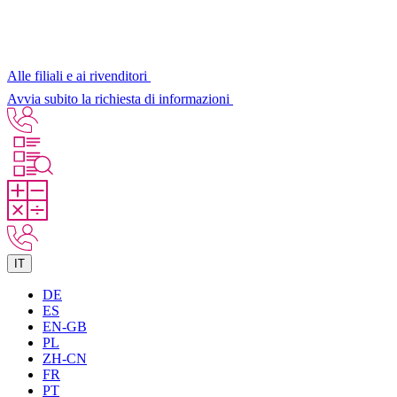
Alle filiali e ai rivenditori
Avvia subito la richiesta di informazioni
IT
DE
ES
EN-GB
PL
ZH-CN
FR
PT