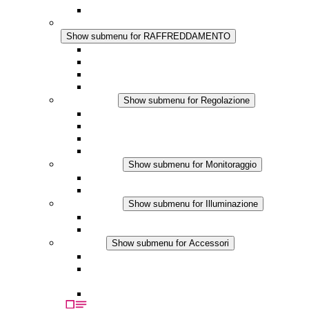
Touchsafe
RAFFREDDAMENTO
Show submenu for RAFFREDDAMENTO
Ventilatore con filtro Plus AC
Ventilatore con filtro Plus DC
Ventilatore con filtro
Accessori
Regolazione
Show submenu for Regolazione
Termostati
Igrostati
Higrotermostati
Applicazione DC
Monitoraggio
Show submenu for Monitoraggio
Prodotti IO-Link
Prodotti analogici
Illuminazione
Show submenu for Illuminazione
Lampada LED per quadri elettrici
Applicazioni in DC
Accessori
Show submenu for Accessori
Presa elettrica
Raccordo filettato per la compensazione della
pressione
Altri accessori