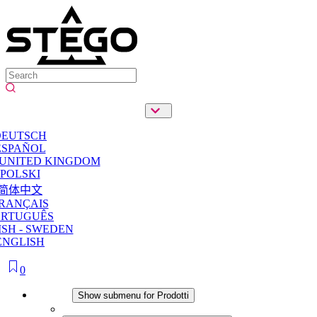
DEUTSCH
ESPAÑOL
 UNITED KINGDOM
POLSKI
简体中文
RANÇAIS
ORTUGUÊS
SH - SWEDEN
ENGLISH
0
Prodotti
Show submenu for Prodotti
RISCALDAMENTO