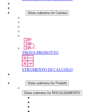
Download
Notizie
Carriera
Show submenu for Carriera
Carriera in STEGO
Lavorare in STEGO
Laureati e professionisti esperti
Tirocini
Per gli studenti
TROVA PRODOTTO
STRUMENTO DI CALCOLO
Contatti
Prodotti
Show submenu for Prodotti
RISCALDAMENTO
Show submenu for RISCALDAMENTO
Riscaldatori a Convezione
Termoventilatori
Applicazioni in Corrente Continua
Regolazione Integrata