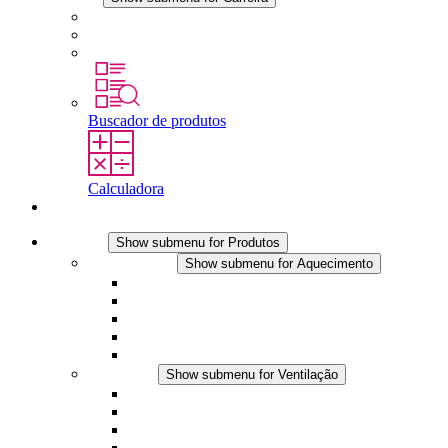
Carreira na STEGO
Trabalhar na STEGO
Estágios é tese final
Buscador de produtos
Calculadora
Contato
Produtos
Show submenu for Produtos
Aquecimento
Show submenu for Aquecimento
Aquecedores por convecção
Aquecedores com ventilador
Aplicações DC
Controle integrado
Seguro ao toque
Ventilação
Show submenu for Ventilação
Ventiladores com filtro plus (AC)
Ventiladores com filtro plus (DC)
Ventiladores com filtro
Acessórios