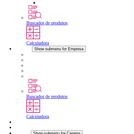
Outros acessórios
Buscador de produtos
Calculadora
Empresa
Show submenu for Empresa
Sobre a STEGO
Responsabilidade
Conformidade
História
Localidades
Buscador de produtos
Calculadora
Downloads
Notícias
Carreira
Show submenu for Carreira