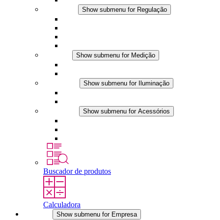
Regulação
Show submenu for Regulação
Termostatos
Higrostatos
Higrotermostatos
Aplicações DC
Medição
Show submenu for Medição
Produtos IO-Link
Produtos analógicos
Iluminação
Show submenu for Iluminação
Luminárias LED para painel
Aplicações DC
Acessórios
Show submenu for Acessórios
Tomadas
Dispositivos de compensação de pressão
Outros acessórios
Buscador de produtos
Calculadora
Empresa
Show submenu for Empresa