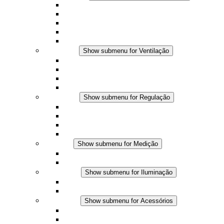
Aquecedores por convecção
Aquecedores com ventilador
Aplicações DC
Controle integrado
Seguro ao toque
Ventilação
Show submenu for Ventilação
Ventiladores com filtro plus (AC)
Ventiladores com filtro plus (DC)
Ventiladores com filtro
Acessórios
Regulação
Show submenu for Regulação
Termostatos
Higrostatos
Higrotermostatos
Aplicações DC
Medição
Show submenu for Medição
Produtos IO-Link
Produtos analógicos
Iluminação
Show submenu for Iluminação
Luminárias LED para painel
Aplicações DC
Acessórios
Show submenu for Acessórios
Tomadas
Dispositivos de compensação de pressão