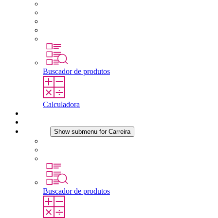
Sobre a STEGO
Responsabilidade
Conformidade
História
Localidades
Buscador de produtos
Calculadora
Downloads
Notícias
Carreira
Show submenu for Carreira
Carreira na STEGO
Trabalhar na STEGO
Estágios é tese final
Buscador de produtos