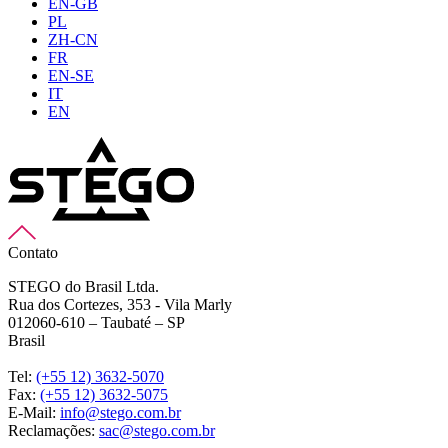
EN-GB
PL
ZH-CN
FR
EN-SE
IT
EN
Contato
STEGO do Brasil Ltda.
Rua dos Cortezes, 353 - Vila Marly
012060-610 – Taubaté – SP
Brasil
Tel:
(+55 12) 3632-5070
Fax:
(+55 12) 3632-5075
E-Mail:
info@stego.com.br
Reclamações:
sac@stego.com.br