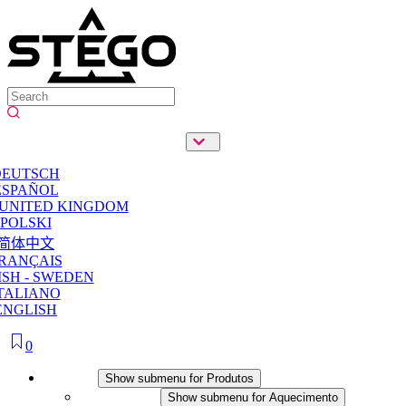
DEUTSCH
ESPAÑOL
 UNITED KINGDOM
POLSKI
简体中文
RANÇAIS
SH - SWEDEN
TALIANO
ENGLISH
0
Produtos
Show submenu for Produtos
Aquecimento
Show submenu for Aquecimento