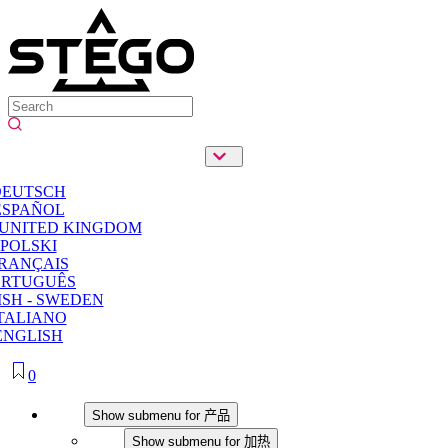
DEUTSCH
ESPAÑOL
 UNITED KINGDOM
POLSKI
RANÇAIS
ORTUGUÊS
SH - SWEDEN
TALIANO
ENGLISH
0
产品
Show submenu for 产品
加热
Show submenu for 加热