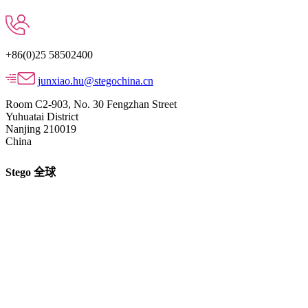
+86(0)25 58502400
junxiao.hu@stegochina.cn
Room C2-903, No. 30 Fengzhan Street
Yuhuatai District
Nanjing 210019
China
Stego 全球