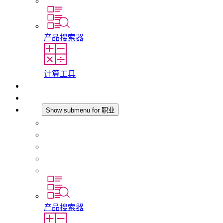
分支机构
产品搜索器
计算工具
下载
最新消息
职业
Show submenu for 职业
在 STEGO 工作
在 STEGO 的工作
初入职场者和经验丰富的专业人员
培训
实习和毕业论文
产品搜索器