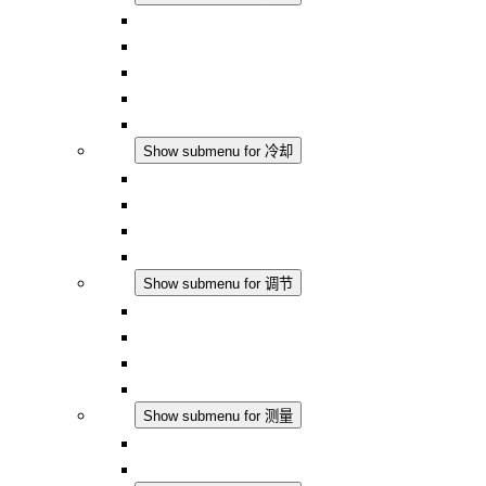
对流式加热器
半导体风扇加热器
DC 应用
集成式调控
触摸安全
冷却
Show submenu for 冷却
过滤风扇 Plus AC
过滤风扇 Plus DC
过滤风扇
配件
调节
Show submenu for 调节
恒温器
恒湿器
温湿度控制器
DC 应用
测量
Show submenu for 测量
IO-Link 产品
模拟产品