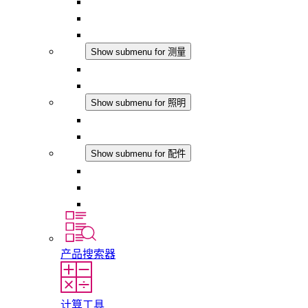
恒湿器
温湿度控制器
DC 应用
测量
Show submenu for 测量
IO-Link 产品
模拟产品
照明
Show submenu for 照明
LED机柜灯
DC 应用
配件
Show submenu for 配件
插座
压力补偿元件
其他配件
产品搜索器
计算工具