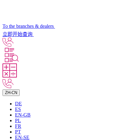
To the branches & dealers
立即开始查询
ZH-CN
DE
ES
EN-GB
PL
FR
PT
EN-SE