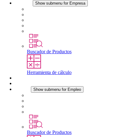
Empresa
Show submenu for Empresa
Acerca de STEGO
Responsabilidad
Conformidad
Historia
Localizaciones
Buscador de Productos
Herramienta de cálculo
Descargas
Noticias
Empleo
Show submenu for Empleo
Empleo en STEGO
Trabajar en STEGO
Profesionales con experiencia
Prácticas y tesis final
Buscador de Productos