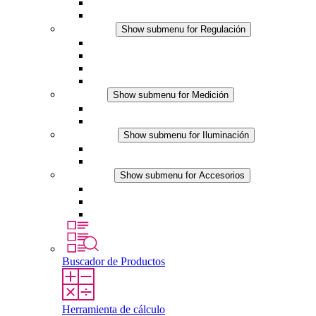
Ventiladores con filtro
Accesorios
Regulación
Show submenu for Regulación
Termostatos
Higrostatos
Higrotermostatos
Línea DC
Medición
Show submenu for Medición
Productos IO-Link
Productos analógicos
Iluminación
Show submenu for Iluminación
Luminarias LED para envolventes
Línea DC
Accesorios
Show submenu for Accesorios
Tomas de corriente
Dispositivos compensadores de presión
Otros accesorios
Buscador de Productos
Herramienta de cálculo