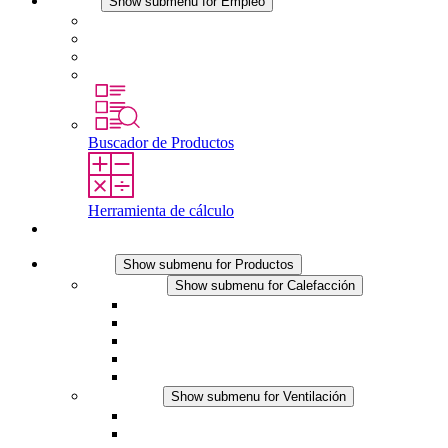
Empleo
Show submenu for Empleo
Empleo en STEGO
Trabajar en STEGO
Profesionales con experiencia
Prácticas y tesis final
Buscador de Productos
Herramienta de cálculo
Contacto
Productos
Show submenu for Productos
Calefacción
Show submenu for Calefacción
Resistencias calefactoras por convección
Resistencias calefactoras con ventilación
Línea DC
Termostato o higrostato integrado
Resistencias calefactoras con carcasa segura al tact
Ventilación
Show submenu for Ventilación
Ventiladores con filtro plus (AC)
Ventiladores con filtro plus (DC)