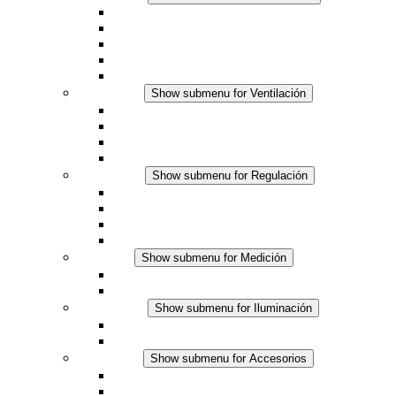
Resistencias calefactoras por convección
Resistencias calefactoras con ventilación
Línea DC
Termostato o higrostato integrado
Resistencias calefactoras con carcasa segura al tact
Ventilación
Show submenu for Ventilación
Ventiladores con filtro plus (AC)
Ventiladores con filtro plus (DC)
Ventiladores con filtro
Accesorios
Regulación
Show submenu for Regulación
Termostatos
Higrostatos
Higrotermostatos
Línea DC
Medición
Show submenu for Medición
Productos IO-Link
Productos analógicos
Iluminación
Show submenu for Iluminación
Luminarias LED para envolventes
Línea DC
Accesorios
Show submenu for Accesorios
Tomas de corriente
Dispositivos compensadores de presión